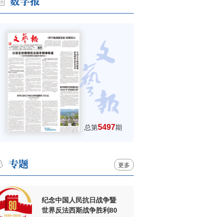
5497
总第
期
更多
纪念中国人民抗日战争暨
世界反法西斯战争胜利80