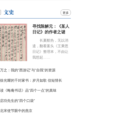
更多
寻找陈解元：《某人
日记》的作者之谜
长夏酷热，无以消
遣，翻看案头《王秉恩
日记》整理本，不由让
我想起……
万之：我的“西游记”与“自我”的资源
徐光耀的千封家书：岁月如歌 信短情长
读《晦庵书话》品“四个一点”的真味
启功先生的“四个口袋”
北宋使节眼中的燕京