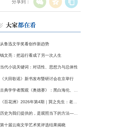
分享到：
从鲁迅文学奖看创作新趋势
钱文亮：把远行看成了另一次人生
当代小说关键词：对话性、思想力与总体性
《大田歌谣》新书发布暨研讨会在京举行
古典学学者围观《奥德赛》：黑白海伦、佩涅罗佩的别针与神秘入侵者
《百花洲》2026年第4期｜巽之先生：老兵朱向前侧记三题
历史为我们提供的，是观照当下的方法——历史题材非虚构写作多人谈
第十届云南文学艺术奖评选结果揭晓