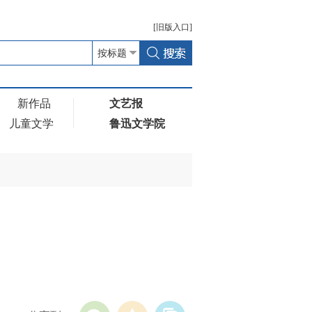
[
旧版
入口]
新作品
文艺报
儿童文学
鲁迅文学院