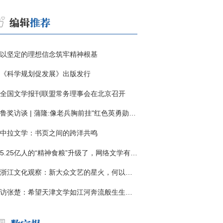
以坚定的理想信念筑牢精神根基
《科学规划促发展》出版发行
全国文学报刊联盟常务理事会在北京召开
鲁奖访谈 | 蒲隆:像老兵胸前挂"红色英勇勋章"
中拉文学：书页之间的跨洋共鸣
5.25亿人的“精神食粮”升级了，网络文学有了哪些新变化？
浙江文化观察：新大众文艺的星火，何以燎原？
访张楚：希望天津文学如江河奔流般生生不息