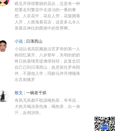
瞧见开得很繁丽的花丛，总是有一种
想要走到繁花中去游冶的一番的奢
想。人在花中，花在人旁，花簇拥着
人开，人摇曳着花去，这是多么令人
羡慕且神往的图画中的世界啊。
小说
|
日薄西山
小说以省高院藏族法官罗布的第一人
称回忆展开。八岁那年，失明的奶奶
终日执着绕菩提佛塔转经，反复念叨
自己已到日薄西山，执意留住罗布陪
伴，不愿他入学；同龄玩伴丹增顿珠
出言刺痛罗
散文
|
一碗老干烘
有风无风都不耽误喝热茶，爷爷说，
大热天喝凉茶伤身，喝热茶，出一身
汗，反倒凉快。