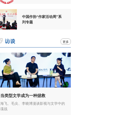
周年
中国作协“作家活动周”系
列专题
更多
当类型文学成为一种拯救
海飞、毛尖、李晓博漫谈影视与文学中的
谍战