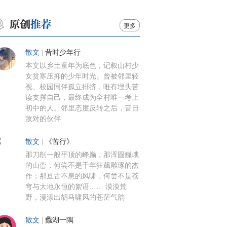
更多
散文
|
昔时少年行
本文以乡土童年为底色，记叙山村少
女贫寒压抑的少年时光。曾被邻里轻
视、校园同伴孤立排挤，唯有埋头苦
读支撑自己，最终成为全村唯一考上
初中的人。邻里态度反转之后，昔日
敌对的伙伴
散文
|
《苦行》
那刀削一般平顶的峰巅，那浑圆巍峨
的山峦，何尝不是千年狂飙雕琢的杰
作；那亘古不息的风啸，何尝不是苍
穹与大地永恒的絮语…… 漠漠荒
野，漫漾出胡马啸风的苍茫气韵
散文
|
蠡湖一隅