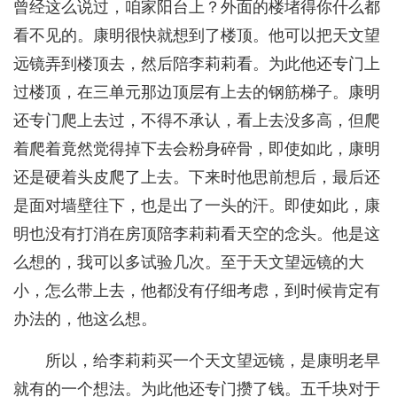
曾经这么说过，咱家阳台上？外面的楼堵得你什么都
看不见的。康明很快就想到了楼顶。他可以把天文望
远镜弄到楼顶去，然后陪李莉莉看。为此他还专门上
过楼顶，在三单元那边顶层有上去的钢筋梯子。康明
还专门爬上去过，不得不承认，看上去没多高，但爬
着爬着竟然觉得掉下去会粉身碎骨，即使如此，康明
还是硬着头皮爬了上去。下来时他思前想后，最后还
是面对墙壁往下，也是出了一头的汗。即使如此，康
明也没有打消在房顶陪李莉莉看天空的念头。他是这
么想的，我可以多试验几次。至于天文望远镜的大
小，怎么带上去，他都没有仔细考虑，到时候肯定有
办法的，他这么想。
所以，给李莉莉买一个天文望远镜，是康明老早
就有的一个想法。为此他还专门攒了钱。五千块对于