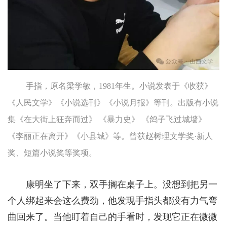
手指，原名梁学敏，1981年生。小说发表于《收获》
《人民文学》《小说选刊》《小说月报》等刊。出版有小说
集《在大街上狂奔而过》 《暴力史》 《鸽子飞过城墙》
《李丽正在离开》《小县城》等。曾获赵树理文学奖·新人
奖、短篇小说奖等奖项。
康明坐了下来，双手搁在桌子上。没想到把另一
个人绑起来会这么费劲，他发现手指头都没有力气弯
曲回来了。当他盯着自己的手看时，发现它正在微微