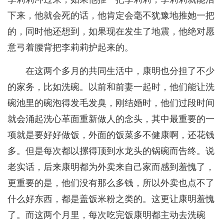
下来，他就会死的话，他肯定会毫不犹豫地推她一把
的，同时他还想到，如果现在发生了地震，他绝对愿
意弓着腰背把李莉莉护起来的。
在这两个多月的共同生活中，康明也分担了不少
的家务，比如洗碗。以前和前妻一起时，他们能让洗
碗池里的碗泡得发毛发臭，刚结婚时，他们过段时间
就会涌起洗心革面重新做人的念头，其中最重要的一
项就是要好好做饭，外面的饭菜多不健康啊，还花钱
多。但是每次都以摞得顶到水龙头的锅碗而告终。说
老实话，后来康明都为外卖来自己家而感到羞愧了，
更重要的是，他们没有那么多钱，所以外卖也点不了
什么好东西，都是盖饭米粉之类的。这更让康明羞愧
了。而这两个月里，每次吃完饭康明都主动去洗碗