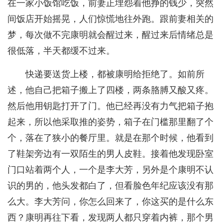
在一家小饭馆吃饭，前妻正埋怨着他挣的钱少，突然
间饭店开始摇晃，人们惊慌地往外跑。跟前妻相关的
梦，每次做不完康明就会醒过来，醒过来后情绪总是
很低落，半天都缓不过来。
快递要送货上楼，都被康明给拒绝了。如前所
述，他自己把箱子搬上了四楼，两条胳膊又酸又疼。
然后他用钥匙打开了门。他已经再没有力气把箱子抱
起来，所以他采取推的姿势，箱子在门槛那里翻了个
个，落在了狭小的餐厅里。就是在那个时候，他看到
了鞋架旁边有一双陌生的男人皮鞋。接着他发现卧室
门口站着两个人，一个是李大芳，另外是个康明不认
识的男的，他头发都白了，但看脸色年纪应该没有那
么大。李大芳问，你怎么回来了，你这买的是什么东
西？康明再往下看，发现两人都只穿着内裤，那个男