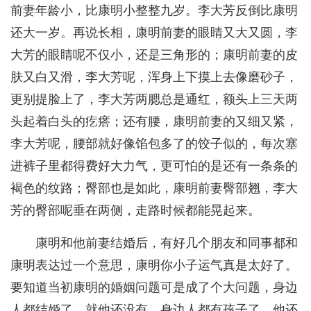
前妻年龄小，比康明小整整九岁。李大芳反倒比康明
还大一岁。再说长相，康明前妻的眼睛又大又圆，李
大芳的眼睛呢不仅小，还是三角形的；康明前妻的皮
肤又白又滑，李大芳呢，浑身上下摸上去像磨砂子，
更别提脸上了，李大芳两腮总是通红，额头上三天两
头起着白头的疙瘩；还有腰，康明前妻的又细又紧，
李大芳呢，腰部就好像馅包多了的饺子似的，每次塞
进裤子里都得费好大力气，更可怕的是还有一条条的
褐色的纹路；臀部也是如此，康明前妻臀部翘，李大
芳的臀部呢垂在两侧，走路时候都能晃起来。
康明和他前妻结婚后，有好几个朋友和同事都和
康明表达过一个意思，康明你小子运气真是太好了。
要知道当初康明的婚姻问题可是成了个大问题，身边
人都结婚了，就他还没有。身边人都有孩子了，他还