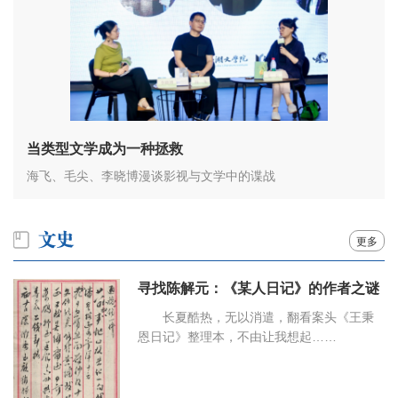
当类型文学成为一种拯救
海飞、毛尖、李晓博漫谈影视与文学中的谍战
更多
寻找陈解元：《某人日记》的作者之谜
长夏酷热，无以消遣，翻看案头《王秉
恩日记》整理本，不由让我想起……