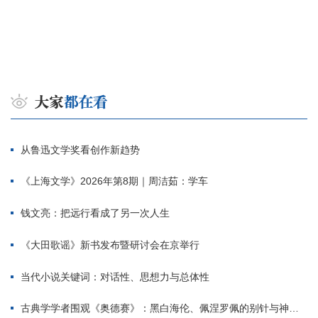
从鲁迅文学奖看创作新趋势
《上海文学》2026年第8期｜周洁茹：学车
钱文亮：把远行看成了另一次人生
《大田歌谣》新书发布暨研讨会在京举行
当代小说关键词：对话性、思想力与总体性
古典学学者围观《奥德赛》：黑白海伦、佩涅罗佩的别针与神秘入侵者