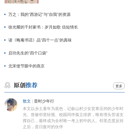
万之：我的“西游记”与“自我”的资源
徐光耀的千封家书：岁月如歌 信短情长
读《晦庵书话》品“四个一点”的真味
启功先生的“四个口袋”
北宋使节眼中的燕京
更多
散文
|
昔时少年行
本文以乡土童年为底色，记叙山村少女贫寒压抑的少年时
光。曾被邻里轻视、校园同伴孤立排挤，唯有埋头苦读支
撑自己，最终成为全村唯一考上初中的人。邻里态度反转
之后，昔日敌对的伙伴