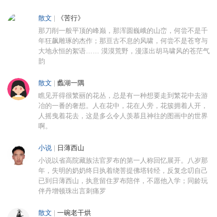
散文
|
《苦行》
那刀削一般平顶的峰巅，那浑圆巍峨的山峦，何尝不是千
年狂飙雕琢的杰作；那亘古不息的风啸，何尝不是苍穹与
大地永恒的絮语…… 漠漠荒野，漫漾出胡马啸风的苍茫气
韵
散文
|
蠡湖一隅
瞧见开得很繁丽的花丛，总是有一种想要走到繁花中去游
冶的一番的奢想。人在花中，花在人旁，花簇拥着人开，
人摇曳着花去，这是多么令人羡慕且神往的图画中的世界
啊。
小说
|
日薄西山
小说以省高院藏族法官罗布的第一人称回忆展开。八岁那
年，失明的奶奶终日执着绕菩提佛塔转经，反复念叨自己
已到日薄西山，执意留住罗布陪伴，不愿他入学；同龄玩
伴丹增顿珠出言刺痛罗
散文
|
一碗老干烘