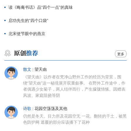
读《晦庵书话》品“四个一点”的真味
启功先生的“四个口袋”
北宋使节眼中的燕京
更多
散文
|
望天凼
《望天凼》以作者在梵净山野外工作的经历为背景，围
绕“望天凼”这一秘境展开双重叙事。 在野外工作途中，作
者偶遇少女菊子，两人结伴而行，产生朦胧情愫。因赠表
风波、家庭阻挠等阴
诗歌
|
花园空荡荡及其他
仍然是冬天。目力所及花园空无 一花。翻转的干土，被黑
色防护网 遮覆的部分应该播下了花种