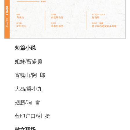
短篇小说
姐妹/曹多勇
寄魂山/阿 郎
大岛/梁小九
翅膀/响 雷
蓝印户口/谢 挺
散文现场