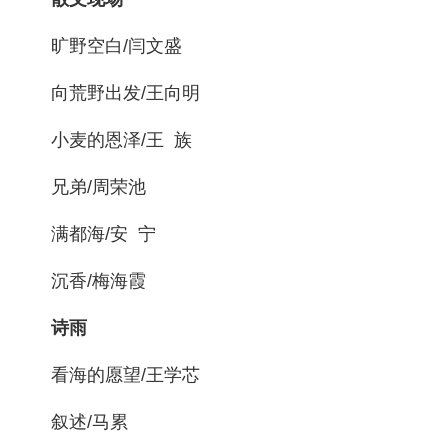
旷野空白/闫文盛
向荒野出发/王向明
小麦的恩泽/王 族
兄弟/周荣池
满都海/安 宁
沉香/梅海霞
诗雨
看海的愿望/王学芯
叙述/马累