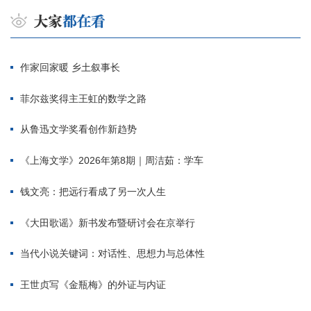
作家回家暖 乡土叙事长
菲尔兹奖得主王虹的数学之路
从鲁迅文学奖看创作新趋势
《上海文学》2026年第8期｜周洁茹：学车
钱文亮：把远行看成了另一次人生
《大田歌谣》新书发布暨研讨会在京举行
当代小说关键词：对话性、思想力与总体性
王世贞写《金瓶梅》的外证与内证