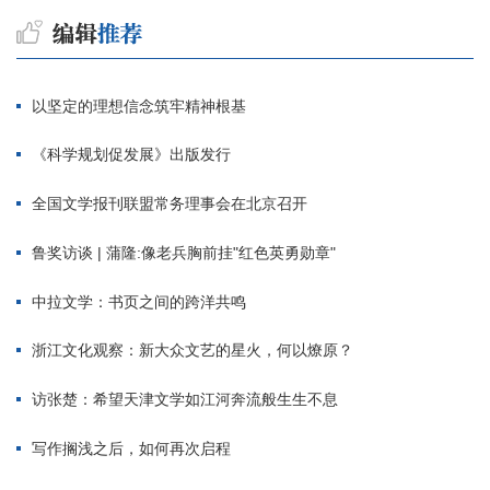
以坚定的理想信念筑牢精神根基
《科学规划促发展》出版发行
全国文学报刊联盟常务理事会在北京召开
鲁奖访谈 | 蒲隆:像老兵胸前挂"红色英勇勋章"
中拉文学：书页之间的跨洋共鸣
浙江文化观察：新大众文艺的星火，何以燎原？
访张楚：希望天津文学如江河奔流般生生不息
写作搁浅之后，如何再次启程