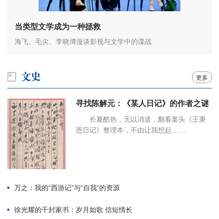
当类型文学成为一种拯救
海飞、毛尖、李晓博漫谈影视与文学中的谍战
更多
寻找陈解元：《某人日记》的作者之谜
长夏酷热，无以消遣，翻看案头《王秉
恩日记》整理本，不由让我想起……
万之：我的“西游记”与“自我”的资源
徐光耀的千封家书：岁月如歌 信短情长