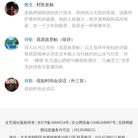
散文
|
村医老杨
老杨用他精湛的医疗技术，和他纯洁无瑕的医德，温暖呵
护着村民的健康。他的人格魅力，他甘愿奉献的高尚情
操，在一个少年的眼里，跟星辰一样璀璨夺目。
诗歌
|
屈原故里帖（组诗）
诗人白河泛舟的《屈原故里帖》以五首环环相扣的诗篇，
将屈原精神从历史文本植入当代秭归的山水与日常。诗
中，“橘颂”化为漫山脐橙与糖度检测仪，“九畹芝兰”演变
为丝绵茶与直播间的
诗歌
|
假如时间会说话（外三首）
假如时间会说话
文艺报社版权所有 |
京ICP备16044554号
| 京公网安备110402440007号 |
互联网新
闻信息服务许可证（10120180023）
地址：北京市朝阳区农展馆南里10号15层 联系电话：010-65389115 邮箱：