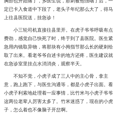
胸部也开始痛了，乡医生说，那刺被他强咽了后，一
定已卡入食道中下段了，老头子年纪那么大了，得马
上往县医院送，挂急诊！
小三轮司机直接往县里开。在虎子爷爷呼吸有点
费劲，感觉自己快死了时，终于到了县医院。医生紧
急用内镜取异物，将那块有小拇指节那么长的硬刺给
取了出来。看老爷爷自述卡的地方还疼，医生建议就
在急诊室里挂点水消消炎，观察半天。
不知不觉，小虎子成了三人中的主心骨，拿主
意，跑上跑下，与医生沟通等，都是小虎子出面。看
小虎子利索地处理着一应事情，比竹米与小虎子爷爷
这两位老辈人厉害太多了。竹米迷惑了，现在的小虎
子，怎么着也不像脑子开岔啊。