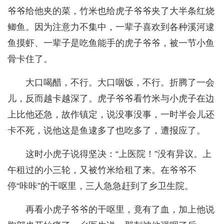
爷爷给他夹的菜，竹米也给虎子爷爷夹了大半条红烧
鲫鱼。因为注意力不集中，一辈子喜欢到各种溪河逮
鱼摸虾、一辈子是吃鱼能手的虎子爷爷，被一节小鱼
骨卡住了。
大口喝醋，不行。大口咽饭，不行。折腾了一会
儿，反而越卡越深了。虎子爷爷看竹米与小虎子在边
上比他还急，故作镇定，说没事没事，一时半会儿还
卡不死，说他这是鱼逮多了也吃多了，遭报应了。
这时小虎子说得坚决：“上医院！”没有异议。上
午租过的小三轮，又被竹米给租了来。在爷爷不
停“咔咔”的干呕里，三人急急赶到了乡卫生院。
再看小虎子爷爷的干呕里，竟有了血，加上他说