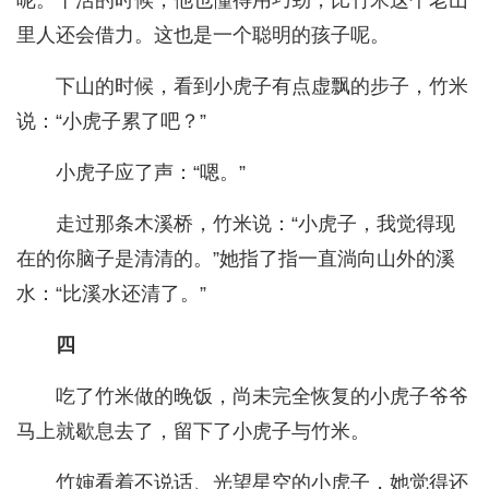
呢。干活的时候，他也懂得用巧劲，比竹米这个老山
里人还会借力。这也是一个聪明的孩子呢。
下山的时候，看到小虎子有点虚飘的步子，竹米
说：“小虎子累了吧？”
小虎子应了声：“嗯。”
走过那条木溪桥，竹米说：“小虎子，我觉得现
在的你脑子是清清的。”她指了指一直淌向山外的溪
水：“比溪水还清了。”
四
吃了竹米做的晚饭，尚未完全恢复的小虎子爷爷
马上就歇息去了，留下了小虎子与竹米。
竹婶看着不说话、光望星空的小虎子，她觉得还