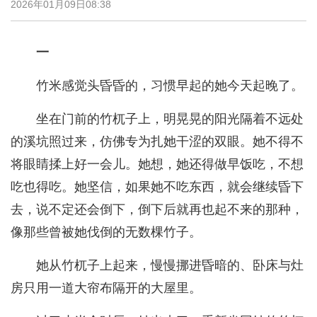
2026年01月09日08:38
一
竹米感觉头昏昏的，习惯早起的她今天起晚了。
坐在门前的竹杌子上，明晃晃的阳光隔着不远处
的溪坑照过来，仿佛专为扎她干涩的双眼。她不得不
将眼睛揉上好一会儿。她想，她还得做早饭吃，不想
吃也得吃。她坚信，如果她不吃东西，就会继续昏下
去，说不定还会倒下，倒下后就再也起不来的那种，
像那些曾被她伐倒的无数棵竹子。
她从竹杌子上起来，慢慢挪进昏暗的、卧床与灶
房只用一道大帘布隔开的大屋里。