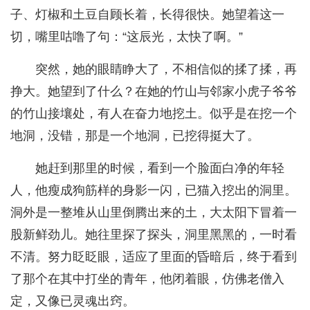
子、灯椒和土豆自顾长着，长得很快。她望着这一
切，嘴里咕噜了句：“这辰光，太快了啊。”
突然，她的眼睛睁大了，不相信似的揉了揉，再
挣大。她望到了什么？在她的竹山与邻家小虎子爷爷
的竹山接壤处，有人在奋力地挖土。似乎是在挖一个
地洞，没错，那是一个地洞，已挖得挺大了。
她赶到那里的时候，看到一个脸面白净的年轻
人，他瘦成狗筋样的身影一闪，已猫入挖出的洞里。
洞外是一整堆从山里倒腾出来的土，大太阳下冒着一
股新鲜劲儿。她往里探了探头，洞里黑黑的，一时看
不清。努力眨眨眼，适应了里面的昏暗后，终于看到
了那个在其中打坐的青年，他闭着眼，仿佛老僧入
定，又像已灵魂出窍。