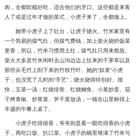
肉，全都软糯好吃，适合他们的牙口。这些都是来客
人了或是过年才做的菜式，小虎子来了，全都做上。
她带小虎子上了灶台，让虎子烧火。竹米家里有
一个简易的煤气灶，但煤气费钱，加上柴火烧的饭菜
更香，所以，竹米习惯用土灶，煤气灶只用来救急。
柴火大多是竹米闲时去山沟边边上扯来的干茅草以及
那些从毛竹上削下来的竹枝竹叶。她的“奴隶”小虎
子，也没荒了儿时的“手艺”，烧火烧得特别好。很
快，五菜一汤：红烧排骨、红烧鲫鱼、小葱炒蛋、茄
子烤青椒、炒青菜、笋干菜放汤，一顿在山里称得上
丰盛的午餐上桌了。
小虎子吃得很香，爷爷则是看一眼吃得香的小虎
子，再吃口饭、扒口菜。小虎子的碗里堆满了竹米与