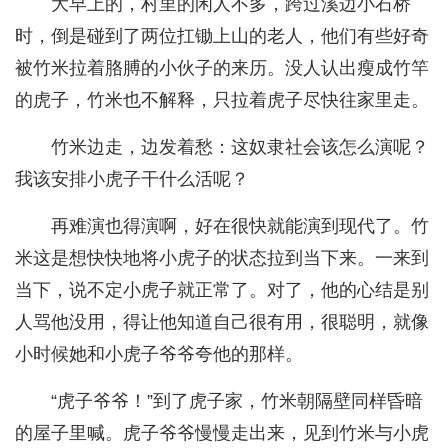
大早上的，村里的闲人不多，跨过溪边小石桥
时，倒是碰到了两位扛锄上山的老人，他们有些好奇
被竹米拉着胳膊的小伙子的来历。没人认出瘦成竹竿
的虎子，竹米也不解释，只拉着虎子尽快往家里走。
竹米边走，边发着愁：这奴隶社会该怎么演呢？
我该安排小虎子干什么活呢？
再难演也得演啊，好在很快就能演到现代了。竹
米这是想快快地将小虎子的状态拉到当下来。一来到
当下，说不定小虎子就正常了。对了，他的心结是别
人骂他没用，得让他知道自己很有用，很聪明，就像
小时候她和小虎子爷爷夸他的那样。
“虎子爷爷！”到了虎子家，竹米朝隔壁同样昏暗
的屋子里喊。虎子爷爷慢慢走出来，见到竹米与小虎