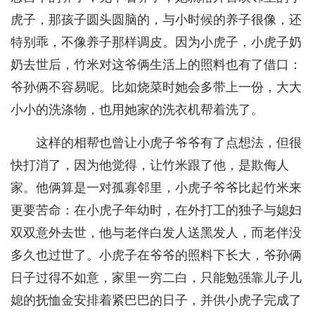
虎子，那孩子圆头圆脑的，与小时候的养子很像，还
特别乖，不像养子那样调皮。因为小虎子，小虎子奶
奶去世后，竹米对这爷俩生活上的照料也有了借口：
爷孙俩不容易呢。比如烧菜时她会多带上一份，大大
小小的洗涤物，也用她家的洗衣机帮着洗了。
这样的相帮也曾让小虎子爷爷有了点想法，但很
快打消了，因为他觉得，让竹米跟了他，是欺侮人
家。他俩算是一对孤寡邻里，小虎子爷爷比起竹米来
更要苦命：在小虎子年幼时，在外打工的独子与媳妇
双双意外去世，他与老伴白发人送黑发人，而老伴没
多久也过世了。小虎子在爷爷的照料下长大，爷孙俩
日子过得不如意，家里一穷二白，只能勉强靠儿子儿
媳的抚恤金安排着紧巴巴的日子，并供小虎子完成了