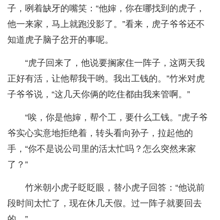
子，咧着缺牙的嘴笑：“他婶，你在哪找到的虎子，
他一来家，马上就跑没影了。”看来，虎子爷爷还不
知道虎子脑子岔开的事呢。
“虎子回来了，他说要搁家住一阵子，这两天我
正好有活，让他帮我干哟。我出工钱的。”竹米对虎
子爷爷说，“这几天你俩的吃住都由我来管啊。”
“唉，你是他婶，帮个工，要什么工钱。”虎子爷
爷实心实意地拒绝着，转头看向孙子，拉起他的
手，“你不是说公司里的活太忙吗？怎么突然来家
了？”
竹米朝小虎子眨眨眼，替小虎子回答：“他说前
段时间太忙了，现在休几天假。过一阵子就要回去
的。”