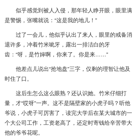
似乎感觉到被人入侵，那年轻人睁开眼，眼里满
是警惕，张嘴就说：“这是我的地儿！”
过了一会儿，他似乎认出了来人，眼里的戒备消
退许多，冲着竹米呲牙，露出一排洁白的牙
齿：“呀，是竹婶啊，你来了。你是来……”
他差点儿说出“抢地盘”三字，仅剩的理智让他及
时住了口。
这后生怎么这么眼熟？还认识她。竹米仔细打
量，才“哎呀”一声。这不是隔壁家的小虎子吗？听他
爷说，小虎子可厉害了，读完大学后在某大城市的一
个大公司工作，工资老高了，还定时寄钱给辛苦带大
他的爷爷花呢。