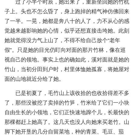
过了小半个时辰，她出来了，重新坐回她的竹杌
子上。头也不怎么昏了，身上跑掉的精气神仿佛回来
了一半。一晃，她都是奔八十的人了，力不从心的感
觉越来越影响她的心情，似乎还想直接击垮她。此刻
她就觉得没力气上山了，不得不给自己放个“老年
假”。只是她的目光仍盯向对面的那片竹林，像在巡
视自己的领地。事实上也的确如此，溪对面就是她的
竹山，当初分田到户时，村里体恤她孤寡，将她屋对
面的山地就近分给了她。
已是初夏了，毛竹山上该收拾的也收拾得差不多
了，那些没被挖了卖掉的竹笋，竹米给了它们一小块
自由生长的小领地，它们正快速地蹿个儿，长最快的
那棵都赶上她高了。这几天也没人向她来买老竹。山
脚下她开垦的几分自留菜地，种的青菜、毛豆、茄