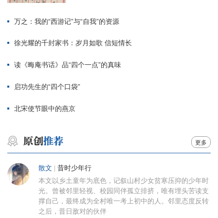
万之：我的“西游记”与“自我”的资源
徐光耀的千封家书：岁月如歌 信短情长
读《晦庵书话》品“四个一点”的真味
启功先生的“四个口袋”
北宋使节眼中的燕京
更多
散文
|
昔时少年行
本文以乡土童年为底色，记叙山村少女贫寒压抑的少年时
光。曾被邻里轻视、校园同伴孤立排挤，唯有埋头苦读支
撑自己，最终成为全村唯一考上初中的人。邻里态度反转
之后，昔日敌对的伙伴