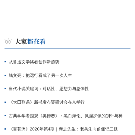
从鲁迅文学奖看创作新趋势
钱文亮：把远行看成了另一次人生
当代小说关键词：对话性、思想力与总体性
《大田歌谣》新书发布暨研讨会在京举行
古典学学者围观《奥德赛》：黑白海伦、佩涅罗佩的别针与神秘入侵者
《百花洲》2026年第4期｜巽之先生：老兵朱向前侧记三题