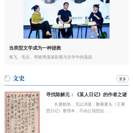
当类型文学成为一种拯救
海飞、毛尖、李晓博漫谈影视与文学中的谍战
更多
寻找陈解元：《某人日记》的作者之谜
长夏酷热，无以消遣，翻看案头《王秉
恩日记》整理本，不由让我想起……