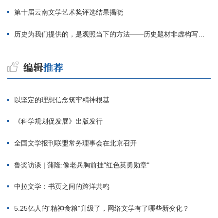
第十届云南文学艺术奖评选结果揭晓
历史为我们提供的，是观照当下的方法——历史题材非虚构写作多人谈
以坚定的理想信念筑牢精神根基
《科学规划促发展》出版发行
全国文学报刊联盟常务理事会在北京召开
鲁奖访谈 | 蒲隆:像老兵胸前挂"红色英勇勋章"
中拉文学：书页之间的跨洋共鸣
5.25亿人的“精神食粮”升级了，网络文学有了哪些新变化？