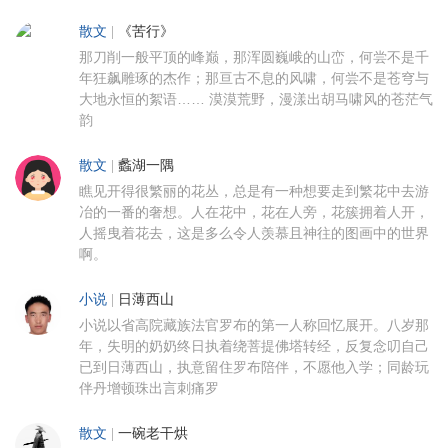
散文
|
《苦行》
那刀削一般平顶的峰巅，那浑圆巍峨的山峦，何尝不是千
年狂飙雕琢的杰作；那亘古不息的风啸，何尝不是苍穹与
大地永恒的絮语…… 漠漠荒野，漫漾出胡马啸风的苍茫气
韵
散文
|
蠡湖一隅
瞧见开得很繁丽的花丛，总是有一种想要走到繁花中去游
冶的一番的奢想。人在花中，花在人旁，花簇拥着人开，
人摇曳着花去，这是多么令人羡慕且神往的图画中的世界
啊。
小说
|
日薄西山
小说以省高院藏族法官罗布的第一人称回忆展开。八岁那
年，失明的奶奶终日执着绕菩提佛塔转经，反复念叨自己
已到日薄西山，执意留住罗布陪伴，不愿他入学；同龄玩
伴丹增顿珠出言刺痛罗
散文
|
一碗老干烘