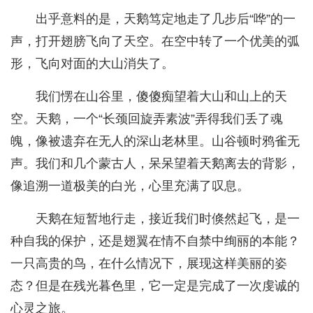
出乎意料的是，天鹅笃定地走了几步后“哗”的一
声，打开翅膀飞向了天空。在空中转了一个优美的弧
形，飞向对面的大山消失了。
我们愣在山谷里，傻傻痴望着大山和山上的天
空。天鹅，一个“长颈回旋弄素波”弄得我们丢了魂
魄，像被遗弃在无人的深山老林里。山谷顿时鸦雀无
声。我们和几个蒙古人，呆呆望着天鹅离去的背影，
像追溯一道极美的白光，心里充满了叹息。
天鹅在短暂地行走，接近我们时倏然起飞，是一
种自我的保护，还是翅翼在情不自禁中绚丽的本能？
一只高贵的鸟，在什么情况下，展现这样美丽的姿
态？但是在残光暮色里，它一定是完成了一次虔诚的
心灵之旅。