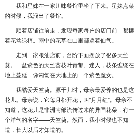
我和星妹在一家川味餐馆里坐了下来。星妹点菜
的时候，我溜出了餐馆。
顺着店铺往前走，发现每家每户的店门前，都摆
着花盆绿植。雨中的花草在山里都罩着仙气。
走到一家粮油店前，台阶下面摆放了很多天竺
葵。一盆紫色的天竺葵枝叶青郁、迷人，枝条缠绕在
地上蔓延，像匍匐在大地上的一个紫色魔女。
我酷爱天竺葵。源于儿时，母亲最爱养的也是这
花儿。母亲说，它每月都开花，叫“月月红”。母亲不
知道，这花儿是非洲南部流传过来的异国花朵，有一
个洋气的名字——天竺葵。然而，我小时候也不知
道，长大以后才知道的。