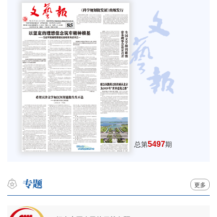
5497
总第
期
更多