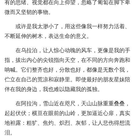
有的思绪、视觉都在向上仰望，忽略了匍匐在脚下卑
微而又坚韧的事物。
或许是我太渺小了，用这些像我一样努力活着、
不断延伸的树木，表达生命的意义。
在乌拉泊，让人惊心动魄的风车，更像是我的手
指，拔出内心的尖锐指向天空，在不同的方向奔跑和
呐喊。它们整齐也好，分散也好，都像是无数个我，
伫立在自己的荒凉和寂静里。即使最好的朋友星妹陪
伴在我的身边，我也难以隐藏我的孤独。
在阿拉沟，雪山近在咫尺，天山山脉重重叠叠，
起起伏伏；横亘在眼前的山岭，更加逼近心扉，真实
地袒露：粗犷、焦灼、炽烈、灰郁，让人悲伤得想流
泪。