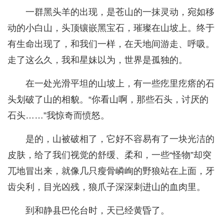
一群黑头羊的出现，是苍山的一抹灵动，宛如移
动的小白山，头顶镶嵌黑宝石，璀璨在山坡上。终于
有生命出现了，和我们一样，在天地间游走、呼吸。
走了这么久，我和星妹以为，世界是孤独的。
在一处光滑平坦的山坡上，有一些疙里疙瘩的石
头划破了山的相貌。“你看山啊，那些石头，讨厌的
石头……”我惊奇而愤怒。
是的，山被破相了，它好不容易有了一块光洁的
皮肤，给了我们视觉的舒缓、柔和，一些“怪物”却突
兀地冒出来，就像几只瘦骨嶙峋的野狼站在上面，牙
齿尖利，目光凶残，狼爪子深深刺进山的血肉里。
到和静县巴伦台时，天已经黄昏了。