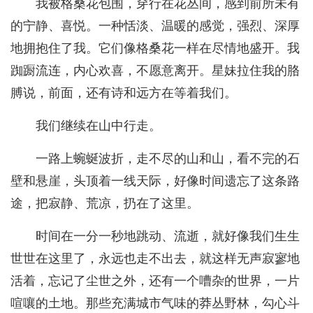
我被格桑花包围，穿行在花丛间，感到前所未有
的宁静、喜悦。一种恬淡、温暖的感觉，强烈、深厚
地拥抱住了我。它们像格桑花一样在尽情地盛开。我
踟蹰流连，内心欢喜，不愿意离开。星妹拉住我的胳
膊说，前面，还有诗和远方在等着我们。
我们继续在山中行走。
一路上蜿蜒波折，走不尽的山和山，看不完的石
壁和悬崖，头顶着一线天际，好像时间遗忘了这条路
途，把寂静、荒凉，扔在了这里。
时间在一分一秒地跳动、流逝，就好像我们生生
世世在这里了，永远也走不出去，就这样无声寂寥地
活着，忘记了尘世之外，还有一个嘈杂的世界，一片
喧嚷的土地。那些充满城市气味的莽丛野林，勾心斗