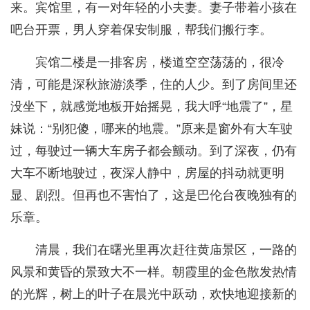
来。宾馆里，有一对年轻的小夫妻。妻子带着小孩在
吧台开票，男人穿着保安制服，帮我们搬行李。
宾馆二楼是一排客房，楼道空空荡荡的，很冷
清，可能是深秋旅游淡季，住的人少。到了房间里还
没坐下，就感觉地板开始摇晃，我大呼“地震了”，星
妹说：“别犯傻，哪来的地震。”原来是窗外有大车驶
过，每驶过一辆大车房子都会颤动。到了深夜，仍有
大车不断地驶过，夜深人静中，房屋的抖动就更明
显、剧烈。但再也不害怕了，这是巴伦台夜晚独有的
乐章。
清晨，我们在曙光里再次赶往黄庙景区，一路的
风景和黄昏的景致大不一样。朝霞里的金色散发热情
的光辉，树上的叶子在晨光中跃动，欢快地迎接新的