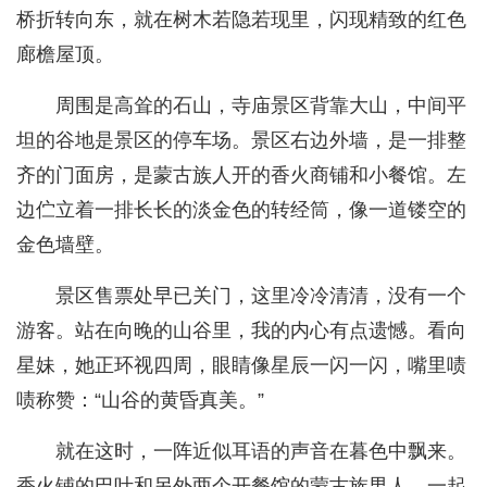
桥折转向东，就在树木若隐若现里，闪现精致的红色
廊檐屋顶。
周围是高耸的石山，寺庙景区背靠大山，中间平
坦的谷地是景区的停车场。景区右边外墙，是一排整
齐的门面房，是蒙古族人开的香火商铺和小餐馆。左
边伫立着一排长长的淡金色的转经筒，像一道镂空的
金色墙壁。
景区售票处早已关门，这里冷冷清清，没有一个
游客。站在向晚的山谷里，我的内心有点遗憾。看向
星妹，她正环视四周，眼睛像星辰一闪一闪，嘴里啧
啧称赞：“山谷的黄昏真美。”
就在这时，一阵近似耳语的声音在暮色中飘来。
香火铺的巴叶和另外两个开餐馆的蒙古族男人，一起