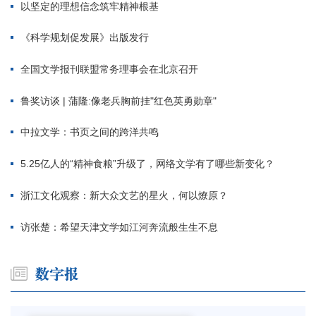
以坚定的理想信念筑牢精神根基
《科学规划促发展》出版发行
全国文学报刊联盟常务理事会在北京召开
鲁奖访谈 | 蒲隆:像老兵胸前挂"红色英勇勋章"
中拉文学：书页之间的跨洋共鸣
5.25亿人的“精神食粮”升级了，网络文学有了哪些新变化？
浙江文化观察：新大众文艺的星火，何以燎原？
访张楚：希望天津文学如江河奔流般生生不息