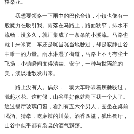
格桑花。
我想要领略一下雨中的巴伦台镇，小镇也像有一
股魔力在吸引我。雨落在马路上，路面狭窄，排水不
流畅，没多久，就汇集成了一条条的小溪流。马路也
就十来米宽。车还是咣当咣当地驶过，却是寂静山谷
中唯一的力量。雨水淋湿了街道，马路上不再有尘土
飞扬，小镇瞬间变得清幽、安宁，一种与世隔绝的
美，淡淡地散发出来。
路上没有人。偶尔，一辆大车呼啸着疾驰驶过，
溅起水花。这时候，山谷里好像就剩下我一个人了。
透过餐厅玻璃门窗，看到有五六个男人，围坐在桌前
喝酒、猜拳，吃麻辣的川菜。酒香四溢，飘出餐厅，
山谷中似乎都有袅袅的酒气飘荡。