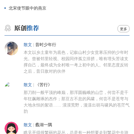
北宋使节眼中的燕京
更多
散文
|
昔时少年行
本文以乡土童年为底色，记叙山村少女贫寒压抑的少年时
光。曾被邻里轻视、校园同伴孤立排挤，唯有埋头苦读支
撑自己，最终成为全村唯一考上初中的人。邻里态度反转
之后，昔日敌对的伙伴
散文
|
《苦行》
那刀削一般平顶的峰巅，那浑圆巍峨的山峦，何尝不是千
年狂飙雕琢的杰作；那亘古不息的风啸，何尝不是苍穹与
大地永恒的絮语…… 漠漠荒野，漫漾出胡马啸风的苍茫气
韵
散文
|
蠡湖一隅
瞧见开得很繁丽的花丛，总是有一种想要走到繁花中去游