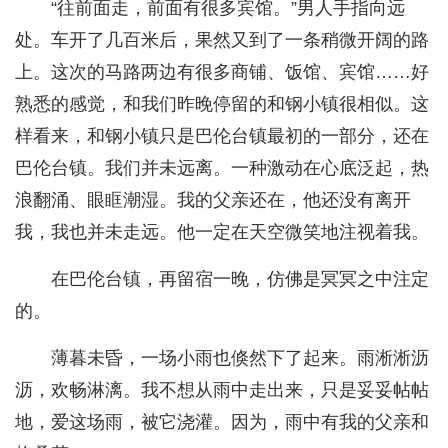
“往前面走，前面有很多宾馆。”男人手指向远
处。车开了几百米后，果然又到了一条稍微开阔的路
上。这次的马路两边有很多商铺、饭馆、宾馆……好
熟悉的感觉，和我们昨晚停留的和钢小镇很相似。这
样看来，和钢小镇只是巴伦台镇最初的一部分，还在
巴伦台镇。我们并未远离。一种激动在心底泛起，热
浪翻涌、眼眶潮湿。我的父亲还在，他还没有离开
我，我也并未走远。他一定在天空微笑地注视着我。
在巴伦台镇，再留宿一晚，仿佛是冥冥之中注定
的。
薄暮未昏，一场小雨也倏然下了起来。雨淅淅沥
沥，欢畅淋漓。我不想从雨中走出来，只是妥妥帖帖
地，爱这场雨，被它浇灌。因为，雨中有我的父亲和