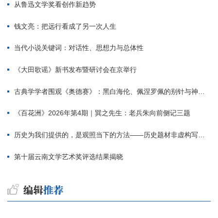
从鲁迅文学奖看创作新趋势
钱文亮：把远行看成了另一次人生
当代小说关键词：对话性、思想力与总体性
《大田歌谣》新书发布暨研讨会在京举行
古典学学者围观《奥德赛》：黑白海伦、佩涅罗佩的别针与神秘入侵者
《百花洲》2026年第4期｜巽之先生：老兵朱向前侧记三题
历史为我们提供的，是观照当下的方法——历史题材非虚构写作多人谈
第十届云南文学艺术奖评选结果揭晓