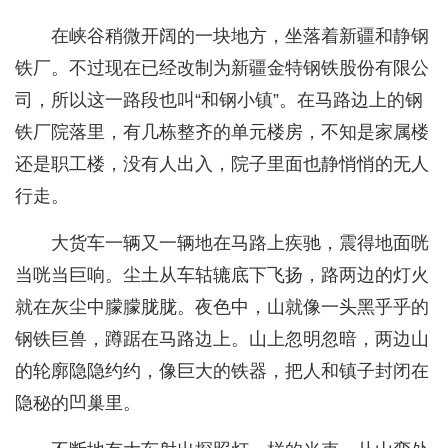
在峡谷稍微开阔的一块地方，坐落着新疆和静钢
铁厂。不过现在已经改制为新疆金特钢铁股份有限公
司，所以这一路段也叫“和钢小镇”。在马路边上的钢
铁厂院落里，有几栋整齐的单元楼房，不知是家属楼
还是职工楼，没有人出入，院子里面也静悄悄的无人
行走。
大货车一辆又一辆地在马路上疾驰，震得地面咣
当咣当巨响。尘土从车轱辘底下飞扬，路两边的灯火
就在灰尘中朦朦胧胧。夜色中，山就像一头黑乎乎的
钢铁巨兽，蹲踞在马路边上。山上忽明忽暗，两边山
的轮廓隐隐约约，像巨大的铁器，把人和镇子封闭在
隐秘的凹巢里。