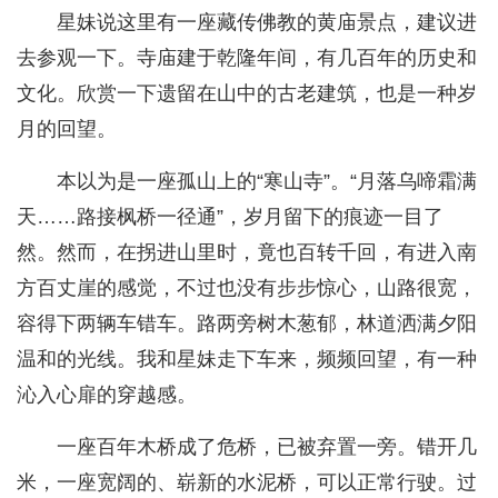
星妹说这里有一座藏传佛教的黄庙景点，建议进
去参观一下。寺庙建于乾隆年间，有几百年的历史和
文化。欣赏一下遗留在山中的古老建筑，也是一种岁
月的回望。
本以为是一座孤山上的“寒山寺”。“月落乌啼霜满
天……路接枫桥一径通”，岁月留下的痕迹一目了
然。然而，在拐进山里时，竟也百转千回，有进入南
方百丈崖的感觉，不过也没有步步惊心，山路很宽，
容得下两辆车错车。路两旁树木葱郁，林道洒满夕阳
温和的光线。我和星妹走下车来，频频回望，有一种
沁入心扉的穿越感。
一座百年木桥成了危桥，已被弃置一旁。错开几
米，一座宽阔的、崭新的水泥桥，可以正常行驶。过