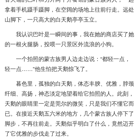
拿着手机蹑手蹑脚，在空阔的场地上往前行走。远处
山脚下，一只高大的白天鹅亭亭玉立。
我认识巴叶是一瞬间的事，我在她的商店买了她
的一根火腿肠，投喂一只景区外流浪的小狗。
一个拍照的蒙古族男人边走边说：“都轻一点，
轻一点……”他生怕把天鹅惊飞了。
暮色里，孤独的白天鹅，体态丰腴、优雅，脖颈
纤细、高扬，神态淡定地望着给它拍照的人。此刻，
天鹅的眼睛里一定是莞尔的微笑，只是我们不懂它而
已。在接近天鹅五六米的地方，几个蒙古族人停下了
脚步，不再往前走。天鹅似乎明白了什么，竟然迈开
了它优雅的步伐走了过来。