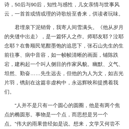
诗，50后与90后，知性与感性，儿女亲情与世事风
云，一首首或情或理的诗歌纷至沓来，供读者玩味。
君埋泉下泥销骨，我寄人间雪满头。《他从岁月
的夹缝中出走》，是一篇怀人之作。师耶友耶？泣耶
念耶？在鲁顺民笔酣墨饱的追思下，张石山先生的生
前往事、病中音容，如一帧帧清晰的画面，铺陈跌
宕，建构起一个叫人侧目的作家风貌。幽默、义气、
坦然、勤奋……先生远去，但他的为人为文，如吉光
片羽，镌刻在这篇非虚构中，永远辉映和提携着我
们。
“人并不是只有一个圆心的圆圈，他是有两个焦
点的椭圆形。事物是一个点，而思想是另一个
点。”伟大的雨果曾经如是说。想来，文学又何尝不