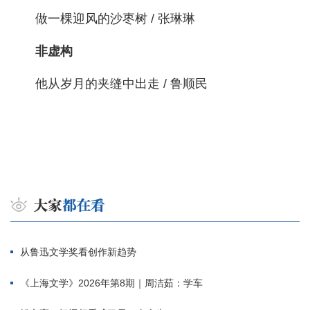
做一棵迎风的沙枣树 / 张琳琳
非虚构
他从岁月的夹缝中出走 / 鲁顺民
从鲁迅文学奖看创作新趋势
《上海文学》2026年第8期｜周洁茹：学车