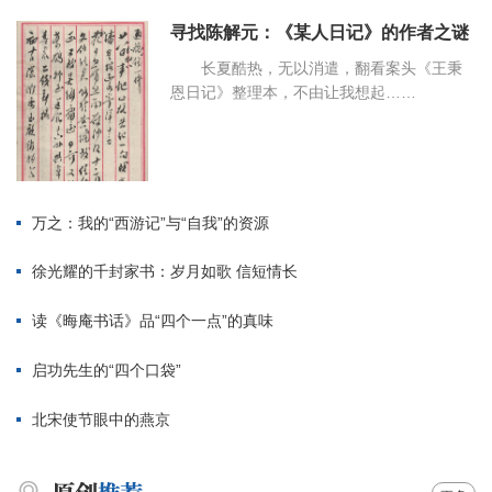
寻找陈解元：《某人日记》的作者之谜
长夏酷热，无以消遣，翻看案头《王秉
恩日记》整理本，不由让我想起……
万之：我的“西游记”与“自我”的资源
徐光耀的千封家书：岁月如歌 信短情长
读《晦庵书话》品“四个一点”的真味
启功先生的“四个口袋”
北宋使节眼中的燕京