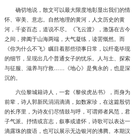
确切地说，散文可以最大限度地彰显出我们的情
怀、审美、意志。自然地理的黄河，人文历史的黄
河，千姿百态，道说不尽。《飞云渡》，激荡在古今
之间，捭阖于山海两端，大气凝练，读罢慨然。而
《你为什么不飞》瞩目着那些琐事日常，以纤毫毕现
的细节，呈现出几个普通女子的忧乐。人与土、探索
与征服、滋养与疗救……《地心》是隽永的，也是深
沉的。
六位黎城籍诗人，一套《黎侯虎丛书》，而身为
前辈，诗人郭新民涓涓滴滴，如数家珍，在这篇殷切
的长序里，为诗友们尽情鼓与呼，可谓师者风范，君
子气派。抒情或言志，叙事或遣怀，诗歌可以表达一
滴露珠的腹语，也可以展示无边银河的沸腾。本期汉