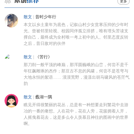
更多
散文
|
昔时少年行
本文以乡土童年为底色，记叙山村少女贫寒压抑的少年时
光。曾被邻里轻视、校园同伴孤立排挤，唯有埋头苦读支
撑自己，最终成为全村唯一考上初中的人。邻里态度反转
之后，昔日敌对的伙伴
散文
|
《苦行》
那刀削一般平顶的峰巅，那浑圆巍峨的山峦，何尝不是千
年狂飙雕琢的杰作；那亘古不息的风啸，何尝不是苍穹与
大地永恒的絮语…… 漠漠荒野，漫漾出胡马啸风的苍茫气
韵
散文
|
蠡湖一隅
瞧见开得很繁丽的花丛，总是有一种想要走到繁花中去游
冶的一番的奢想。人在花中，花在人旁，花簇拥着人开，
人摇曳着花去，这是多么令人羡慕且神往的图画中的世界
啊。