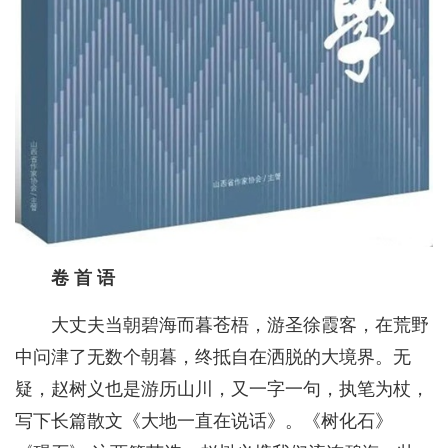
卷 首 语
大丈夫当朝碧海而暮苍梧，游圣徐霞客，在荒野
中问津了无数个朝暮，终抵自在洒脱的大境界。无
疑，赵树义也是游历山川，又一字一句，执笔为杖，
写下长篇散文《大地一直在说话》。《树化石》