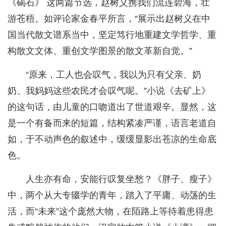
《碣石》 这两篇节选，赵树义携我们流连碧海，壮
游苍梧。如评论家金春平所言，“展示出赵树义在中
国当代散文谱系当中，坚定笃行地重建文学哲学、重
构散文文体、重创文学图景的散文革新自觉。”
“原来，工人也会叹气，我以为只有父亲、奶
奶、我妈妈这些农民才会叹气呢。”小说《去矿上》
的这句话，由儿童的口吻道出了世道艰辛。显然，这
是一个有备而来的短篇，结构紧凑严谨，语言老道自
如，于不动声色的叙述中，缓缓显影出苍凉的生命底
色。
人生亦有命，安能行叹复坐愁？《胖子、瘦子》
中，两个从大专辍学的青年，踏入了平庸、动荡的生
活，而“未来”这个庞然大物，在陌路上等待着患得患