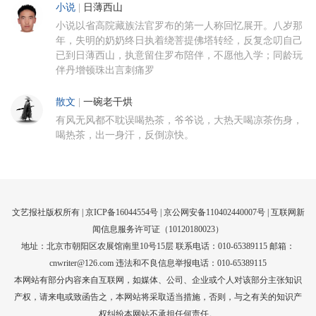
小说
|
日薄西山
小说以省高院藏族法官罗布的第一人称回忆展开。八岁那
年，失明的奶奶终日执着绕菩提佛塔转经，反复念叨自己
已到日薄西山，执意留住罗布陪伴，不愿他入学；同龄玩
伴丹增顿珠出言刺痛罗
散文
|
一碗老干烘
有风无风都不耽误喝热茶，爷爷说，大热天喝凉茶伤身，
喝热茶，出一身汗，反倒凉快。
文艺报社版权所有 |
京ICP备16044554号
| 京公网安备110402440007号 |
互联网新
闻信息服务许可证（10120180023）
地址：北京市朝阳区农展馆南里10号15层 联系电话：010-65389115 邮箱：
cnwriter@126.com 违法和不良信息举报电话：010-65389115
本网站有部分内容来自互联网，如媒体、公司、企业或个人对该部分主张知识
产权，请来电或致函告之，本网站将采取适当措施，否则，与之有关的知识产
权纠纷本网站不承担任何责任。