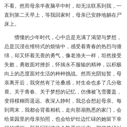
不看。然而母亲半夜脑卒中时，却无法联系到我，一
直到第二天早上，等我回家时，母亲已安静地躺在尸
床上。
懵懂的少年时代，心中总是充满了渴望与梦想，
总是沉浸在维特式的烦恼中，感受着青春的热烈与缠
绵，却又怀着无畏的勇气，像老渔夫一样，坦然接受
失败，勇敢面对挫折，怀揣永不服输的精神，以积极
向上的态度面对生活的种种挑战。然而光阴短暂，母
亲离开后，我突然有了沧桑感，对生命也多了几分敬
畏。关于青春、关于梦想的记忆，仿佛被飞雪覆盖，
变得模糊而遥远。夜深人静时，我总会想起母亲。每
到周末，我都会背着相机，走向那扇熟悉的家门，会
给菜园里的母亲拍照，也会给炉灶边忙碌的她留下幸