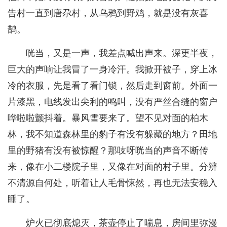
告村一直到唐尕村，从乌鸦到野鸡，就是没有灰喜
鹊。
咣当，又是一声，我差点喊出声来。深更半夜，
巨大的声响让我冒了一身冷汗。我掀开被子，穿上冰
冷的衣服，先是看了看门锁，然后走到窗前。外面一
片漆黑，电线发出尖利的鸣叫，没有严丝合缝的窗户
哗啦啦颤抖着。暴风雪要来了。望不见对面的柏木
林，我不知道森林里的豹子有没有躲藏的地方？田地
里的野猪有没有被惊醒？那吱呀咣当的声音不断传
来，像在小二楼院子里，又像在对面的村子里。分辨
不清源自何处，听着让人毛骨悚然，再也无法安稳入
睡了。
炉火已彻底熄灭，茶壶停止了喘息，房间里弥漫