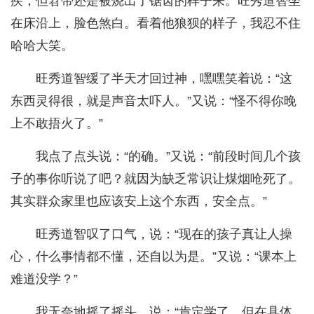
疾，但笤帚还是被烧出了锯齿的样子来。旺秀道智坐
在床沿上，脸色煞白。看着他狼狈的样子，我忍不住
哈哈大笑。
旺秀道智缓了半天才回过神，嘿嘿笑着说：“这
东西灵得很，就是声音太吓人。”又说：“怪不得你晚
上不敢捂火了。”
我点了点头说：“的确。”又说：“前段时间几个孩
子的事你听说了吧？就因为缺乏常识让煤烟呛死了。
其实群众家里也应该安上这个东西，安全点。”
旺秀道智叹了口气，说：“现在的孩子真让人操
心，什么事情都不懂，还自以为是。”又说：“课本上
难道没学？”
我无奈地摇了摇头，说：“肯定学了，但在具体