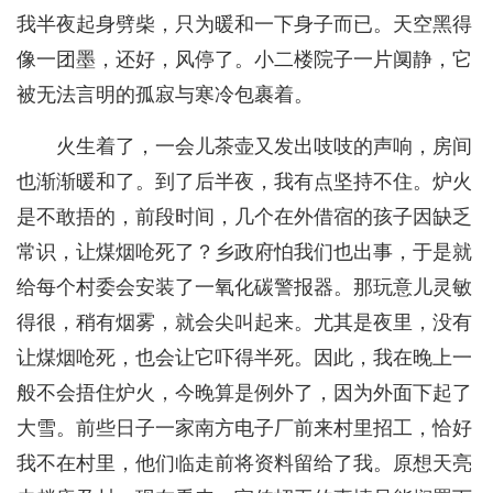
我半夜起身劈柴，只为暖和一下身子而已。天空黑得
像一团墨，还好，风停了。小二楼院子一片阒静，它
被无法言明的孤寂与寒冷包裹着。
火生着了，一会儿茶壶又发出吱吱的声响，房间
也渐渐暖和了。到了后半夜，我有点坚持不住。炉火
是不敢捂的，前段时间，几个在外借宿的孩子因缺乏
常识，让煤烟呛死了？乡政府怕我们也出事，于是就
给每个村委会安装了一氧化碳警报器。那玩意儿灵敏
得很，稍有烟雾，就会尖叫起来。尤其是夜里，没有
让煤烟呛死，也会让它吓得半死。因此，我在晚上一
般不会捂住炉火，今晚算是例外了，因为外面下起了
大雪。前些日子一家南方电子厂前来村里招工，恰好
我不在村里，他们临走前将资料留给了我。原想天亮