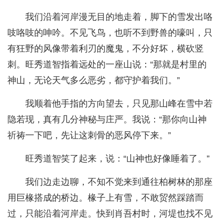
我们沿着河岸漫无目的地走着，脚下的雪发出咯
吱咯吱的呻吟。不见飞鸟，也听不到野兽的嚎叫，只
有狂野的风像带着利刃的魔鬼，不分好坏，横砍竖
刺。旺秀道智指着远处的一座山说：“那就是村里的
神山，无论天气多么恶劣，都守护着我们。”
我顺着他手指的方向望去，只见那山峰在雪中若
隐若现，真有几分神秘与庄严。我说：“那你向山神
祈祷一下吧，先让这刺骨的恶风停下来。”
旺秀道智笑了起来，说：“山神也好像睡着了。”
我们边走边聊，不知不觉来到通往柏树林的那座
用巨椽搭成的桥边。椽子上有雪，不敢贸然踩踏而
过，只能沿着河岸走。快到肖吾村时，河堤也找不见