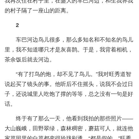
我再次住在村子里，在盛大的车巴河边，和生我养我
的村子隔了一座山的距离。
2
车巴河边鸟儿很多，那么多知名和不知名的鸟儿
里，我不知道哪只才是灰喜鹊。于是，我背着相机，
茶余饭后就去河边。
“有了打鸟的炮，却不见了鸟儿。”我对旺秀道智
说起买了镜头的事。他听后不住摇头，说我不会过日
子，还说城里人吃饱了撑的等等，总之没有一句是好
话。
终于有了那么一天，他看到我拍的那些照片——
大山巍峨，田野翠绿，森林稠密，蘑菇可人，就连他
家菜园里的白菜都变得玲珑剔透。“都是假的。”旺秀