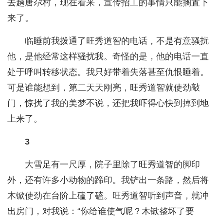
去趟唐尕村，现在看来，宣传招工的事情只能搁置下
来了。
临睡前我拨通了旺秀道智的电话，不是有意骚扰
他，是他经常这样骚扰我。奇怪的是，他的电话一直
处于呼叫转移状态。我只好带着失落甚至仇恨睡着。
可是谁能想到，第二天天刚亮，旺秀道智就使劲敲
门，惊扰了我的美梦不说，还把我吓得心快到掉到地
上来了。
3
大雪足有一尺厚，院子里除了旺秀道智的脚印
外，还有许多小动物的蹄印。我铲出一条路，然后将
木锨使劲在台阶上磕了磕。旺秀道智听到声音，就冲
出房门，对我说：“你给谁使气呢？木锨整坏了要