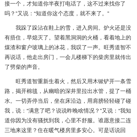
接一个，才知道你半夜打电话了，这不过来找你了
吗？”又说：“知道你这个态度，就不来了。”
我跺了跺沾在鞋上的雪，进入房间。炉火还是没
有捂住，早熄灭了。望着黑洞洞的火桶，看着地上的
煤渣和窗户玻璃上的冰花，我叹了一声。旺秀道智不
再说话，他走出房门，一会儿楼梯下的柴房里就传出
了劈柴的声音。
旺秀道智重新生着火，然后又用木锨铲开一条雪
路，揭开棉毯，从幽暗的深井里拉出水管，提了一桶
水。一切弄停当后，坐在床沿边，用肩膀轻轻碰了碰
我，说：“满意了吧？说说昨晚啥情况？”又说：“我知
道你因为没有骚扰到我，心里不舒服。谁愿意接二连
三地来这里？住在暖气楼房里多安心。可是话说回