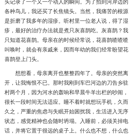
头记录了一个又一个动人的瞬间。为了拍到河岸边的
各种鸟儿，我还买了长焦镜头。当然，我痛苦的根源
是折磨了我多年的湿疹。听村里一位老人说，得了湿
疹，最好的治疗办法就是煮只灰喜鹊吃。灰喜鹊？我
只知道花喜鹊。母亲在的时候经常说，花喜鹊喳喳喳
叫唤时，就会有亲戚来，因而年幼的我们经常盼望花
喜鹊登上门头。
想想看，母亲离开也整整四年了。母亲的突然离
开，让我悔恨不已。那时我刚到车巴河边的刀告乡驻
村两个月，因为河水的轰响和早晨牛羊出栏的吵闹，
很长一段时间无法适应。睡不着时就想玩手机，久而
久之，严重的焦虑与失眠开始困扰我，生活进入无序
状态，感觉精神也会随时坍塌。入睡前，必须关掉电
话，并将它置于很远的桌子上。什么也不想，什么也