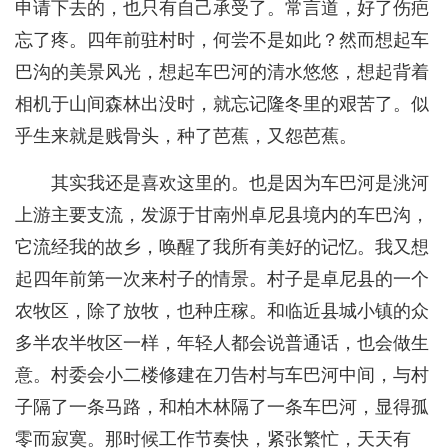
申请下去的，也只有自己承受了。常言道，好了伤疤
忘了疼。四年前驻村时，何尝不是如此？然而想起车
巴沟的美景风光，想起车巴河的清水悠悠，想起背着
相机于山间森林出没时，就忘记隆冬里的艰苦了。似
乎生来就是贱骨头，种了芭蕉，又怨芭蕉。
其实我还是喜欢这里的。也是因为车巴河是洮河
上游主要支流，发源于甘南州卓尼县境内的车巴沟，
它流经我的故乡，唤醒了我所有美好的记忆。我又想
起四年前第一次来村子的情景。村子是卓尼县的一个
农牧区，除了放牧，也种庄稼。和临近县城小镇的众
多半农半牧区一样，年轻人都会说普通话，也会做生
意。村委会小二楼修建在刀告村与车巴河中间，与村
子隔了一条马路，和柏木林隔了一条车巴河，显得孤
零而寂寞。那时候工作节奏快，紧张繁忙，天天有