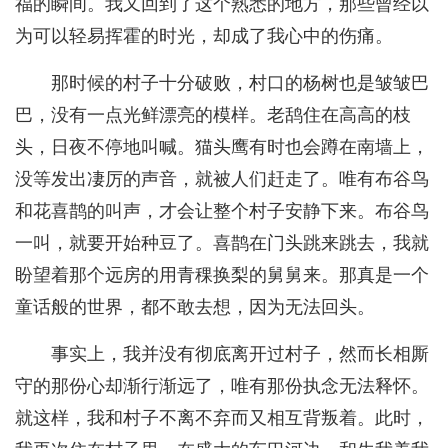
福的瞬间。我又回到了这个熟悉的地方，那些曾经以
为可以轻易挥霍的时光，却成了我心中的伤痛。
那时候的村子十分破败，村口的杨树也是皱皱巴
巴，没有一点光鲜漂亮的模样。老鸹住在高高的枝
头，日夜不停地叫喊。猫头鹰有时也会蹲在南墙上，
没等发出凄厉的声音，就被人们赶走了。唯有布谷鸟
和花喜鹊的叫声，才会让整个村子安静下来。布谷鸟
一叫，就要开始种豆了。喜鹊在门头跳来跳去，我就
盼望着那个远房的用青稞换梨的舅舅来。那真是一个
童话般的世界，都不敢去想，因为无法回头。
事实上，我并没有彻底离开过村子，然而长相厮
守的那份心却渐行渐远了，唯有那份执念无法释怀。
就这样，我和村子不离不弃而又相互背叛着。此时，