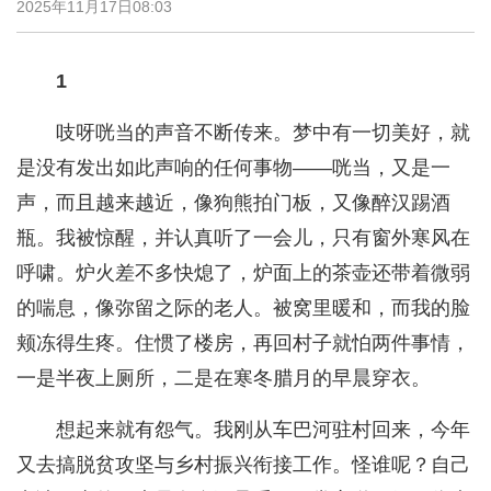
2025年11月17日08:03
1
吱呀咣当的声音不断传来。梦中有一切美好，就
是没有发出如此声响的任何事物——咣当，又是一
声，而且越来越近，像狗熊拍门板，又像醉汉踢酒
瓶。我被惊醒，并认真听了一会儿，只有窗外寒风在
呼啸。炉火差不多快熄了，炉面上的茶壶还带着微弱
的喘息，像弥留之际的老人。被窝里暖和，而我的脸
颊冻得生疼。住惯了楼房，再回村子就怕两件事情，
一是半夜上厕所，二是在寒冬腊月的早晨穿衣。
想起来就有怨气。我刚从车巴河驻村回来，今年
又去搞脱贫攻坚与乡村振兴衔接工作。怪谁呢？自己