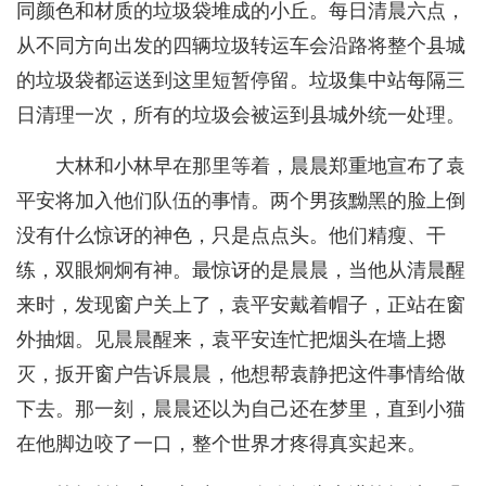
同颜色和材质的垃圾袋堆成的小丘。每日清晨六点，
从不同方向出发的四辆垃圾转运车会沿路将整个县城
的垃圾袋都运送到这里短暂停留。垃圾集中站每隔三
日清理一次，所有的垃圾会被运到县城外统一处理。
大林和小林早在那里等着，晨晨郑重地宣布了袁
平安将加入他们队伍的事情。两个男孩黝黑的脸上倒
没有什么惊讶的神色，只是点点头。他们精瘦、干
练，双眼炯炯有神。最惊讶的是晨晨，当他从清晨醒
来时，发现窗户关上了，袁平安戴着帽子，正站在窗
外抽烟。见晨晨醒来，袁平安连忙把烟头在墙上摁
灭，扳开窗户告诉晨晨，他想帮袁静把这件事情给做
下去。那一刻，晨晨还以为自己还在梦里，直到小猫
在他脚边咬了一口，整个世界才疼得真实起来。