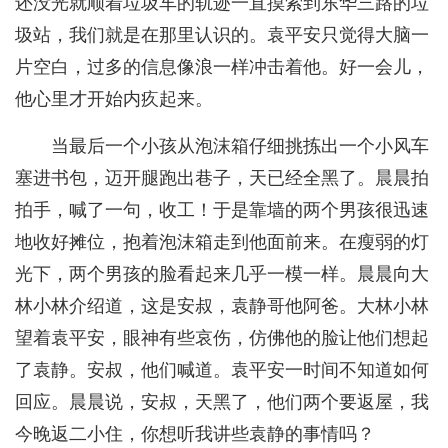
还没光就顺着垃圾车的轨迹一直摸索到东华三路的垃
圾站，我们就是在那里认识的。袁平安只觉得大脑一
片空白，过多的信息像浪一样冲击着他。好一会儿，
他心里才开始内疚起来。
当最后一个小孩从泡沫箱仔细挑拣出一个小风车
塞进书包，迈开腿跑出巷子，天已经全黑了。晨晨拍
拍手，喊了一句，收工！于是靠墙的两个男孩很迅速
地收好摊位，抱着泡沫箱走到他面前来。在瘦弱的灯
光下，两个男孩的脸看起来几乎一模一样。晨晨向大
林小林介绍道，这是安叔，袁静哥他阿爸。大林小林
望着袁平安，眼神有些哀伤，仿佛他的脸让他们想起
了袁静。安叔，他们喊道。袁平安一时间不知道如何
回应。晨晨说，安叔，天黑了，他们两个要返屋，我
今晚返二小住，你想听我讲些袁静的事情吗？