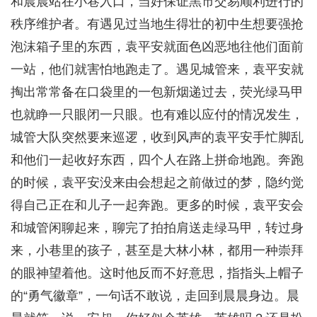
和晨晨站在小巷入口，当好保证黑市交易顺利进行的
秩序维护者。有遇见过当地生得壮的初中生想要强抢
泡沫箱子里的东西，袁平安就面色凶恶地往他们面前
一站，他们就害怕地跑走了。遇见城管来，袁平安就
掏出常常备在口袋里的一包新烟递过去，荧光绿马甲
也就睁一只眼闭一只眼。也有难以应付的情况发生，
城管大队突然要来巡逻，收到风声的袁平安手忙脚乱
和他们一起收好东西，四个人在路上拼命地跑。奔跑
的时候，袁平安没来由会想起之前做过的梦，隐约觉
得自己正在和儿子一起奔跑。更多的时候，袁平安会
和城管闲聊起来，聊完了拍拍肩送走绿马甲，转过身
来，小巷里的孩子，甚至是大林小林，都用一种崇拜
的眼神望着他。这时他反而不好意思，指指头上帽子
的“勇气徽章”，一句话不敢说，走回到晨晨身边。晨