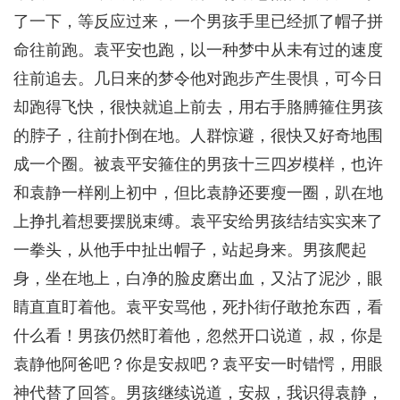
了一下，等反应过来，一个男孩手里已经抓了帽子拼
命往前跑。袁平安也跑，以一种梦中从未有过的速度
往前追去。几日来的梦令他对跑步产生畏惧，可今日
却跑得飞快，很快就追上前去，用右手胳膊箍住男孩
的脖子，往前扑倒在地。人群惊避，很快又好奇地围
成一个圈。被袁平安箍住的男孩十三四岁模样，也许
和袁静一样刚上初中，但比袁静还要瘦一圈，趴在地
上挣扎着想要摆脱束缚。袁平安给男孩结结实实来了
一拳头，从他手中扯出帽子，站起身来。男孩爬起
身，坐在地上，白净的脸皮磨出血，又沾了泥沙，眼
睛直直盯着他。袁平安骂他，死扑街仔敢抢东西，看
什么看！男孩仍然盯着他，忽然开口说道，叔，你是
袁静他阿爸吧？你是安叔吧？袁平安一时错愕，用眼
神代替了回答。男孩继续说道，安叔，我识得袁静，