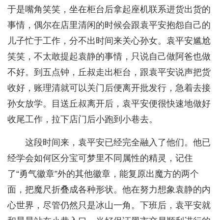
于是嘴角笑笑，坐在柜台后拿起座机联系进货出货的
事情，偶尔在店里清闲的时候会跟袁平安抱怨自己的
儿子忙于工作，分不出时间来关心孙女。袁平安尴尬
笑笑，不太敢提起袁静的事情，只说自己做阿爸也做
不好。到五点钟，丘叔走出柜台，跟袁平安说声把货
收好，账理清就可以关门后便离开批发行，急着去接
孙女放学。目送丘叔离开后，袁平安便很快速地做好
收尾工作，拉下店门后小跑到小巷去。
这段时间来，袁平安已经完全融入了他们。他已
经学会如何区分宝可梦里不同属性的精灵，记住
了“勇气徽章”外的其他徽章，能复原出魔方的两个
面，把魔尺折叠成各种形状。他在努力想象袁静的内
心世界，尽管仍然只是冰山一角。下班后，袁平安就