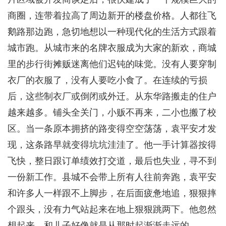
商圈，连带着拉高了周边新开的楼盘价格。人都往飞
鹅路那边跑，急切地想以一种现代化的生活方式跟着
城市跑。从城市来的名牌衣服成为大家的新欢，商城
里的步行街摊贩迷离他们迟钝的味觉。没有人要穿制
衣厂的衣服了，没有人要吃小食了。在连续的亏损
后，这些制衣厂或倒闭或外迁。从东华路搬走的住户
越来越多。铺头全关门，小贩不再来，二小也搬了校
区。当一条原本拥挤的路变得空空荡荡，袁平安才发
现，这条路早就变得坑坑洼洼了。他一手计算器按得
飞快，整日跟订单绩效打交道，最后也失业，寻不到
一份新工作。县城不会带上所有人往前奔跑，袁平安
和许多人一样跟不上脚步，在后面疲惫地追，狠狠摔
个跟头，没有力气站起来在地上狠狠跳两下。他忽然
想起来，和儿子好像就是从那时起渐渐走远的。