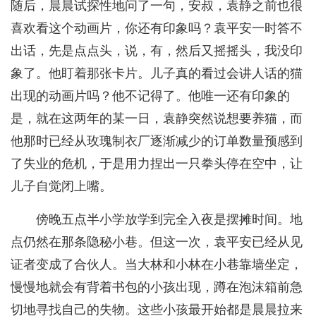
随后，晨晨试探性地问了一句，安叔，袁静之前也很
喜欢看这个动画片，你还有印象吗？袁平安一时答不
出话，先是点点头，说，有，然后又摇摇头，我没印
象了。他盯着那张卡片。儿子真的看过会讲人话的猫
出现的动画片吗？他不记得了。他唯一还有印象的
是，就在这两年的某一日，袁静突然说想要养猫，而
他那时已经从玫瑰制衣厂逐渐减少的订单数量预感到
了失业的危机，于是用力捏出一只拳头停在空中，让
儿子自觉闭上嘴。
傍晚五点半小学放学到完全入夜是摆摊时间。地
点仍然在那条隐秘小巷。但这一次，袁平安已经从见
证者变成了合伙人。当大林和小林在小巷靠墙坐定，
慢慢地就会有背着书包的小孩出现，蹲在泡沫箱前急
切地寻找自己的失物。这些小孩最开始都是晨晨拉来