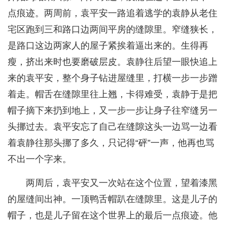
点痕迹。两周前，袁平安一路追着逃学的袁静从老住
宅区跑到三和路口边两间平房的缝隙里。窄缝狭长，
是路口这边两家人的屋子紧挨着逼出来的。生得再
瘦，挤出来时也要磨破层皮。袁静往后望一眼快追上
来的袁平安，整个身子钻进屋缝里，打横一步一步蹭
着走。帽舌在缝隙里往上翘，卡得难受，袁静于是把
帽子摘下来扔到地上，又一步一步让身子往窄缝另一
头挪过去。袁平安忘了自己在缝隙这头一边骂一边看
着袁静往那头挪了多久，只记得“砰”一声，他再也骂
不出一个字来。
两周后，袁平安又一次站在这个位置，望着漆黑
的屋缝间出神。一顶鸭舌帽趴在缝隙里。这是儿子的
帽子，也是儿子留在这个世界上的最后一点痕迹。他