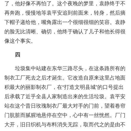
了，他好像不再怕了。这个夜晚的梦里，袁静终于不
再奔跑，慢慢地等袁平安追到前面来，转身，然后摘
下帽子递给他，嘴角露出一个很细很细的笑容。袁静
的脸无比清晰、确切，他终于确认了儿子和他长得很
像这个事实。
四
垃圾集中站建在东华三路尽头，在这条路所有的
制衣工厂死去之后才诞生。它改造自原来这里占地面
积最大的丽影制衣厂，在“打造文明县城”的口号提出
后承载了近乎全县人家制造出来的生活垃圾。袁平安
站在这个昔日玫瑰制衣厂最大对手的门前，望着卷帘
门肮脏而腻腥地悬停在空中，心中有一丝恍然。厂门
大开，旧日织机与布料消失无踪，取而代之的是由不