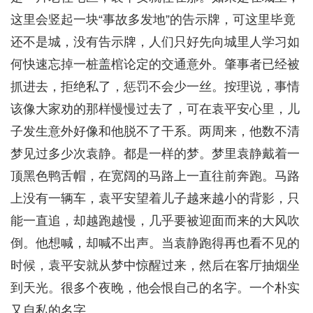
这里会竖起一块“事故多发地”的告示牌，可这里毕竟
还不是城，没有告示牌，人们只好先向城里人学习如
何快速忘掉一桩盖棺论定的交通意外。肇事者已经被
抓进去，拒绝私了，惩罚不会少一丝。按理说，事情
该像大家劝的那样慢慢过去了，可在袁平安心里，儿
子发生意外好像和他脱不了干系。两周来，他数不清
梦见过多少次袁静。都是一样的梦。梦里袁静戴着一
顶黑色鸭舌帽，在宽阔的马路上一直往前奔跑。马路
上没有一辆车，袁平安望着儿子越来越小的背影，只
能一直追，却越跑越慢，几乎要被迎面而来的大风吹
倒。他想喊，却喊不出声。当袁静跑得再也看不见的
时候，袁平安就从梦中惊醒过来，然后在客厅抽烟坐
到天光。很多个夜晚，他会恨自己的名字。一个朴实
又自私的名字。