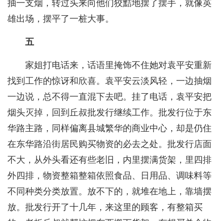
抽一支烟，转过头来向他们狡黠地摆了摆手，就像英
雄出场，摆平了一桩大事。
五
家姐打电话来，话语里掩饰不住她对袁平安重新
找到工作的惊讶和欣喜。袁平安云淡风轻，一边抽烟
一边说，总不得一直混下去吧。挂了电话，袁平安把
烟头灭掉，回到丘叔批发行继续工作。批发行位于东
华路主路，同样偏离县城繁华的商业中心，却是仍住
在东华路沿街居民购买物资的必去之处。批发行店面
不大，从外头看还有些老旧，内里摆满货架，里四排
外四排，物资整箱整箱依照食品、日用品、调味料等
不同种类分类放置。放不下的，就堆在地上，靠墙摆
放。批发行开了十几年，来这里的顾客，有整箱买