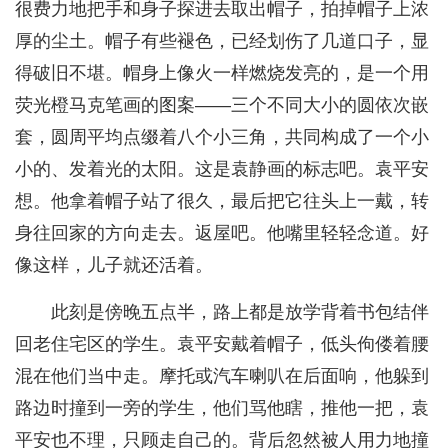
很费力地把手和身子探进去取出帽子，拍掉帽子上浓
厚的尘土。帽子有些褪色，已经划伤了几道口子，显
得破旧不堪。帽身上像火一样燃烧发亮的，是一个用
荧光橙马克笔画的图案——三个不同大小的圆依次嵌
套，圆周平均点缀着八个小三角，共同构成了一个小
小的、发着光的太阳。这是袁静画的标志吧。袁平安
想。他拿着帽子站了很久，最后把它往头上一戴，转
身往回家的方向走去。返屋吧。他嘴里轻轻念道。好
像这样，儿子就还活着。
此刻是傍晚五点半，路上都是放学背着书包结伴
回老住宅区的学生。袁平安戴着帽子，低头佝偻着腰
混在他们当中走。摩托或汽车喇叭在后面响，他躲到
路边时撞到一旁的学生，他们骂他瞎，推他一把，袁
平安也不理，只顾走自己的。背后忽然被人用力地撞