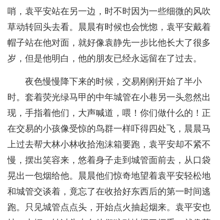
哨，袁平安站在另一边，时不时因为一些细微的风吹
草动转回头去看。晨晨有时候也会恍惚，袁平安戴着
帽子站在他对面，就好像袁静先一步比他长大了很多
岁，但是他明白，他的朋友已经永远留在了过去。
夜色慢慢降下来的时候，交易刚刚开始了半小
时。套着荧光绿马甲的中年城管在小巷另一头忽然出
现，手指着他们，大声喊道，喂！你们做什么的！正
在交易的小孩像受惊的鸟群一样吓得四处飞，晨晨马
上过去帮大林小林收拾泡沫箱要跑，袁平安却不紧不
慢，摆出笑容来，悠着身子走到城管面前去，从口袋
晃出一包烟给他。晨晨他们惊奇地望着袁平安轻松地
和城管交谈着，竟忘了在收拾好东西后的第一时间逃
跑。只见城管点点头，开始点火抽起烟来。袁平安也