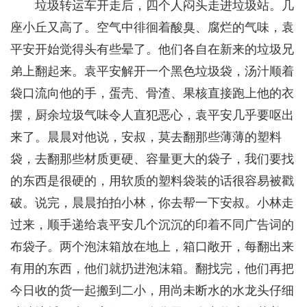
垃圾转运车开走后，四个人闷头走进垃圾站。几
座小丘又高了。空气中徘徊着酸臭、腐烂的气味，袁
平安开始觉得头有些晕了。他们各自在新来的垃圾兄
弟上翻起来。袁平安解开一个黑色垃圾袋，汤汁顺着
袋口流向他的手，蛋壳、骨渣、果核直接跑上他的衣
摆，厨余垃圾气味令人直犯恶心，袁平安几乎要呕出
来了。晨晨对他说，安叔，莫去翻那些薄薄的塑料
袋，去翻那些材质更硬、容量更大的袋子，我们要找
的东西是很硬的，用软质的塑料袋装的话很容易被戳
破。说完，晨晨拍拍小林，你去帮一下安叔。小林走
过来，顺手递给袁平安几个沉沉的印着不同广告词的
布袋子。两个泡沫箱放在地上，箱口敞开，每翻出来
有用的东西，他们就扔进泡沫箱。翻找完，他们再把
今日收的货一起搬到二小，用尚未断水的水龙头仔细