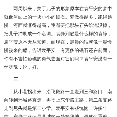
两周以来，关于儿子的形象原本在袁平安的梦中
就像河面上的一块小小的礁石。梦做得越多，跑得越
慢，河面就涨得越高，逐渐要把那块石头给淹没掉，
把儿子冲刷成一个名词。袁静到底是什么样的袁静，
袁平安原本无从知道。而现在，晨晨的话就像一艘慢
慢驶来的船，告诉袁平安，有更多的礁石还在前面，
你有不害怕触礁的勇气去面对它们吗？袁平安没有一
丝犹豫，说，好。
三
从小巷拐出来，沿飞鹅路一直走到三和路口，南
向转到环城路直走，再拐上东华路主路，第二条支路
走到尽头就是第二小学。袁平安有些恍惚，许多年
前，东华二路还是县城的一处繁华地。虽然位置偏