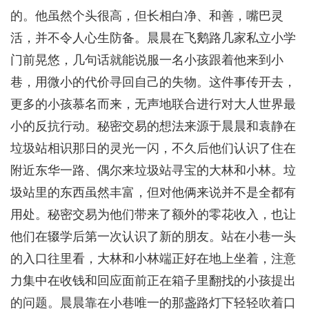
的。他虽然个头很高，但长相白净、和善，嘴巴灵
活，并不令人心生防备。晨晨在飞鹅路几家私立小学
门前晃悠，几句话就能说服一名小孩跟着他来到小
巷，用微小的代价寻回自己的失物。这件事传开去，
更多的小孩慕名而来，无声地联合进行对大人世界最
小的反抗行动。秘密交易的想法来源于晨晨和袁静在
垃圾站相识那日的灵光一闪，不久后他们认识了住在
附近东华一路、偶尔来垃圾站寻宝的大林和小林。垃
圾站里的东西虽然丰富，但对他俩来说并不是全都有
用处。秘密交易为他们带来了额外的零花收入，也让
他们在辍学后第一次认识了新的朋友。站在小巷一头
的入口往里看，大林和小林端正好在地上坐着，注意
力集中在收钱和回应面前正在箱子里翻找的小孩提出
的问题。晨晨靠在小巷唯一的那盏路灯下轻轻吹着口