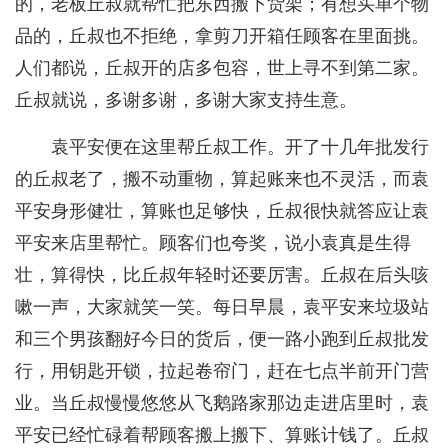
的，老板丘叔就帮忙把东西搬下货架；有想买单个物
品的，丘叔也不拒绝，拿剪刀开箱任顾客在里面挑。
人们都说，丘叔开的店多包容，世上寻不到第二家。
丘叔就说，多谢多谢，多谢大家支持生意。
袁平安便在这里帮丘叔工作。开了十几年批发行
的丘叔老了，搬不动重物，算起账来也不灵活，而袁
平安身形健壮，算账也足够快，丘叔很快就答应让袁
平安来店里帮忙。顾客们也夸奖，说小袁真是生得
壮，算得快，比丘叔年轻时还要厉害。丘叔在后头咳
嗽一声，大家就笑一笑。每日早晨，袁平安来垃圾站
和三个男孩翻好今日的货后，便一路小跑到丘叔批发
行，用钥匙开锁，拉起卷帘门，赶在七点半前开门营
业。当丘叔慢慢悠悠从飞鹅路家那边走进店里时，袁
平安已经忙碌着帮顾客搬上搬下、算账计钱了。丘叔