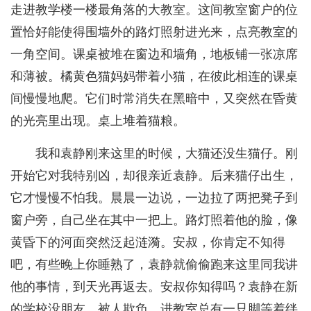
走进教学楼一楼最角落的大教室。这间教室窗户的位
置恰好能使得围墙外的路灯照射进光来，点亮教室的
一角空间。课桌被堆在窗边和墙角，地板铺一张凉席
和薄被。橘黄色猫妈妈带着小猫，在彼此相连的课桌
间慢慢地爬。它们时常消失在黑暗中，又突然在昏黄
的光亮里出现。桌上堆着猫粮。
我和袁静刚来这里的时候，大猫还没生猫仔。刚
开始它对我特别凶，却很亲近袁静。后来猫仔出生，
它才慢慢不怕我。晨晨一边说，一边拉了两把凳子到
窗户旁，自己坐在其中一把上。路灯照着他的脸，像
黄昏下的河面突然泛起涟漪。安叔，你肯定不知得
吧，有些晚上你睡熟了，袁静就偷偷跑来这里同我讲
他的事情，到天光再返去。安叔你知得吗？袁静在新
的学校没朋友，被人欺负，进教室总有一只脚等着绊