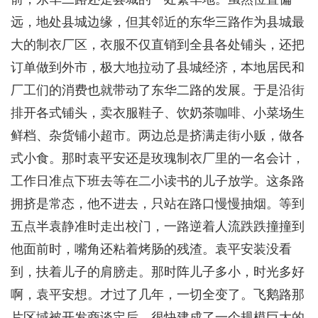
远，地处县城边缘，但其邻近的东华三路作为县城最
大的制衣厂区，衣服不仅直销到全县各处铺头，还把
订单做到外市，极大地拉动了县城经济，本地居民和
厂工们的消费也就带动了东华二路的发展。于是沿街
排开各式铺头，卖衣服鞋子、饮奶茶咖啡、小菜场生
鲜档、杂货铺小超市。两边总是挤满走街小贩，做各
式小食。那时袁平安还是玫瑰制衣厂里的一名会计，
工作日准点下班去等在二小读书的儿子放学。这条路
拥挤是常态，他不进去，只站在路口慢慢抽烟。等到
五点半袁静准时走出校门，一路逆着人流跌跌撞撞到
他面前时，嘴角还粘着烤肠的残渣。袁平安装没看
到，扶着儿子的肩膀走。那时阵儿子多小，时光多好
啊，袁平安想。才过了几年，一切全变了。飞鹅路那
片区域被开发商谈定后，很快建成了一个规模巨大的