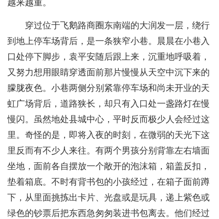
越来越重。
穿过位于飞鹅路商圈东南端的大润发一层，绕行
到地上停车场背后，是一条狭窄小巷。晨晨在小巷入
口处停下脚步，袁平安随后跟上来，沉重地呼吸着，
又努力想用眼睛穿透面前那片慢慢从天空中沉下来的
朦胧夜色。小巷两侧分别紧靠停车场和尚未开业的天
虹广场背后，道路狭长，却只有入口处一盏路灯在慢
慢闪。虽然地处县城中心，平时反而极少人会经过这
里。奇怪的是，即将入夜的时刻，在微弱的天光下这
里反而有不少人来往。有两个男孩分别背靠左右墙面
坐地，面前各自摆放一个敞开的泡沫箱，箱盖反扣，
垫着箱底。不时有背书包的小孩经过，在箱子面前蹲
下，从里面挑拣出卡片、光盘或是玩具，递上紫色或
绿色的钞票后把东西急匆匆装进书包离去。他们经过