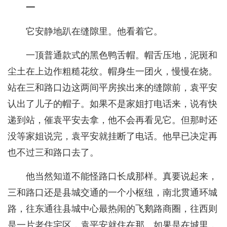
一
它安静地趴在缝隙里。他看着它。
一顶普通款式的黑色鸭舌帽。帽舌压地，泥斑和
尘土在上边作粗糙花纹。帽身生一团火，慢慢在烧。
站在三和路口边这两间平房挨出来的缝隙前，袁平安
认出了儿子的帽子。如果不是家姐打电话来，说有快
递到站，催袁平安去拿，他不会再看见它。但那时还
没等家姐说完，袁平安就挂断了电话。他早已决定再
也不过三和路口去了。
他当然知道不能怪路口长成那样。真要说起来，
三和路口还是县城交通的一个小枢纽，南北贯通环城
路，往东通往县城中心最热闹的飞鹅路商圈，往西则
是一片老住宅区，袁平安就住在那。如果是在城里，