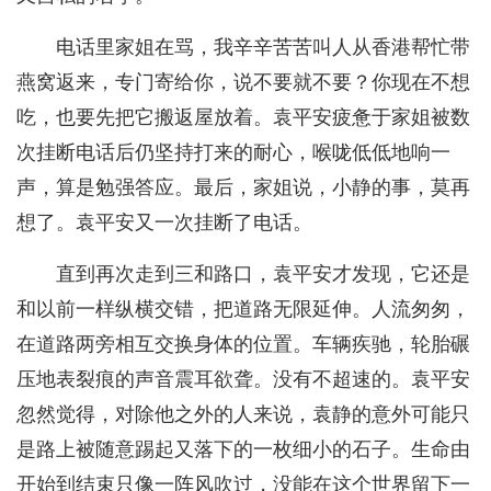
电话里家姐在骂，我辛辛苦苦叫人从香港帮忙带
燕窝返来，专门寄给你，说不要就不要？你现在不想
吃，也要先把它搬返屋放着。袁平安疲惫于家姐被数
次挂断电话后仍坚持打来的耐心，喉咙低低地响一
声，算是勉强答应。最后，家姐说，小静的事，莫再
想了。袁平安又一次挂断了电话。
直到再次走到三和路口，袁平安才发现，它还是
和以前一样纵横交错，把道路无限延伸。人流匆匆，
在道路两旁相互交换身体的位置。车辆疾驰，轮胎碾
压地表裂痕的声音震耳欲聋。没有不超速的。袁平安
忽然觉得，对除他之外的人来说，袁静的意外可能只
是路上被随意踢起又落下的一枚细小的石子。生命由
开始到结束只像一阵风吹过，没能在这个世界留下一