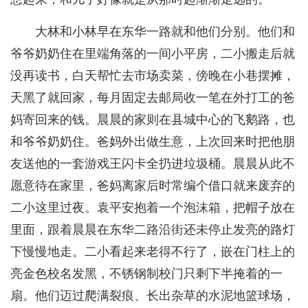
大林和小林早在东华一路就和他们分别。他们和
爷爷奶奶住在里端角落的一间小平房，二小搬走后就
没再读书，白天帮忙去市场卖菜，傍晚在小巷摆摊，
天黑了就回家，每月固定去邮局收一笔在外打工的爸
妈寄回来的钱。晨晨的家则在县城中心的飞鹅路，也
和爷爷奶奶住。爸妈外出做生意，上次回来时把他朋
友送他的一套游戏王闪卡全扔进垃圾桶。晨晨从此不
愿意待在家里，爸妈离家后时常编个借口就来废弃的
二小这里过夜。袁平安抱着一个泡沫箱，把帽子放在
里面，跟着晨晨在东华二路沿街还未停止发亮的路灯
下慢慢地走。二小看起来老得不行了，嵌在门柱上的
亮金色校名发黑，不锈钢制校门只剩下半掩着的一
扇。他们迈过爬满裂痕、长出杂草的水泥地篮球场，