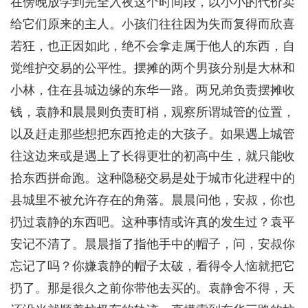
在傍晚放学到完全入夜这个时间段，以小小的代价卖
给它们原来的主人。小孩们往往因为失而复得而欣喜
若狂，也正因如此，绝不会拿走属于他人的东西，自
觉维护交易的公平性。摆摊的两个男孩分别是大林和
小林，住在县城边缘的东华一路。两兄弟负责摆摊收
钱，袁静和晨晨则负责盯梢，观察所谓城管的位置，
以及赶走那些想把东西抢走的大孩子。如果遇上城管
往这边来或是遇上了长得更壮的初高中生，就只能收
拾东西拼命跑。这种隐秘交易是处于城市化进程中的
县城里不被允许存在的角落。晨晨问他，安叔，你也
扔过袁静的东西吧。这种事情或许真的发生过？袁平
安记不清了。晨晨指了指他手中的帽子，问，安叔你
忘记了吗？你嫌袁静的帽子太破，看得令人恼就把它
扔了。那是很久之前你带他去买的。袁静舍不得，天