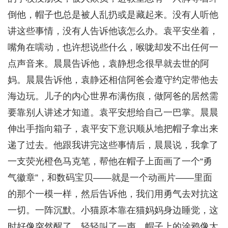
倒他，帽子也总是被人乱扔或是藏起来。没有人听他
讲这些事情，没有人告诉他该怎么办。袁平安坐着，
嘴角在嚅动，也许想说些什么，喉咙却发不出任何一
点声音来。晨晨告诉他，袁静想念很早就去世的阿
妈。晨晨告诉他，袁静还相信阿爸会遵守约定带他去
海边玩。儿子的内心世界布满伤痕，做阿爸的居然需
要靠别人讲述才知道。袁平安想给自己一巴掌。晨晨
伸出手指向箱子，袁平安下意识顺从地把帽子拿出来
递了过去。他跟我讲完这些事情后，晨晨说，我拿了
一支荧光橙色马克笔，帮他在帽子上面画了一个“勇
气徽章”，和数码宝贝——就是一个动画片——里面
的那个一模一样，然后告诉他，我们用勇气去对抗这
一切。一阵沉默。小猫原本靠在猫妈妈身边睡觉，这
时好像突然醒了，轻轻叫了一声。帽子上的涂鸦像太