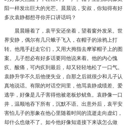
阳一样发出巨大的光芒。晨晨说，安叔，你知得有好
多次袁静都想寻你开口讲话吗？
晨晨睡着了，袁平安还坐着，望着窗外发呆。世
界安静，偶尔有几只蛾子飞入，在帽子的涂鸦上打
转。他甩手赶走它们，又用大拇指去摩挲帽子上的图
案。儿子想必有好多话要同他说来着。他的内心愧
疚、酸痛，可内疚到最后，却又轻轻地松了一口气。
袁静升学不久后他便失业，自那之后就很少和儿子认
真地说话。有限的对话空间里，他骂袁静成绩差、爱
逃学，好像是儿子害得他被老板炒鱿鱼。袁静像一口
井，温顺地吞下所有，沉默不语。出意外后，袁平安
害怕儿子的形象在他心里随着时间的流逝走向虚幻，
却什么也做不了。如今他好像知道接下来该怎么做