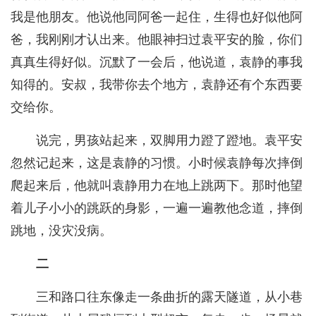
我是他朋友。他说他同阿爸一起住，生得也好似他阿
爸，我刚刚才认出来。他眼神扫过袁平安的脸，你们
真真生得好似。沉默了一会后，他说道，袁静的事我
知得的。安叔，我带你去个地方，袁静还有个东西要
交给你。
说完，男孩站起来，双脚用力蹬了蹬地。袁平安
忽然记起来，这是袁静的习惯。小时候袁静每次摔倒
爬起来后，他就叫袁静用力在地上跳两下。那时他望
着儿子小小的跳跃的身影，一遍一遍教他念道，摔倒
跳地，没灾没病。
二
三和路口往东像走一条曲折的露天隧道，从小巷