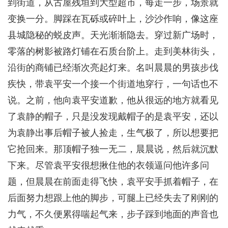
到街道，从古屋残垣到大型超市，每走一步，场景就
变换一分。脚踩在瓦砾或碎叶上，沙沙作响，像这座
县城隐秘的蜕皮声。天光渐渐隐去。穿过新广场时，
零落的树影被路灯铺在石质台阶上。走到美林街头，
沿街的商铺已经渐次亮起灯来。名叫晨晨的男孩步伐
疾快，带袁平安一个接一个街道地穿行，一句话也不
说。之前，他向袁平安道歉，他从很远的地方就看见
了袁静的帽子，只是没发现戴帽子的是袁平安，还以
为袁静出事后帽子被人捡走，生气极了，所以想要把
它抢回来。那顶帽子独一无二，晨晨说，然后就沉默
下来。尽管袁平安很想揪住他的衣领逼问他许多问
题，但晨晨在前面走得飞快，袁平安手抓着帽子，在
后面努力想跟上他的脚步，可腿上已经失去了刚刚的
力气，不久便累得喘起气来，步子踩到地面的声音也