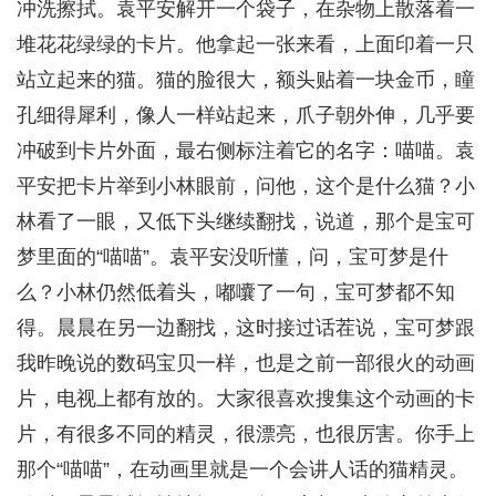
冲洗擦拭。袁平安解开一个袋子，在杂物上散落着一
堆花花绿绿的卡片。他拿起一张来看，上面印着一只
站立起来的猫。猫的脸很大，额头贴着一块金币，瞳
孔细得犀利，像人一样站起来，爪子朝外伸，几乎要
冲破到卡片外面，最右侧标注着它的名字：喵喵。袁
平安把卡片举到小林眼前，问他，这个是什么猫？小
林看了一眼，又低下头继续翻找，说道，那个是宝可
梦里面的“喵喵”。袁平安没听懂，问，宝可梦是什
么？小林仍然低着头，嘟囔了一句，宝可梦都不知
得。晨晨在另一边翻找，这时接过话茬说，宝可梦跟
我昨晚说的数码宝贝一样，也是之前一部很火的动画
片，电视上都有放的。大家很喜欢搜集这个动画的卡
片，有很多不同的精灵，很漂亮，也很厉害。你手上
那个“喵喵”，在动画里就是一个会讲人话的猫精灵。