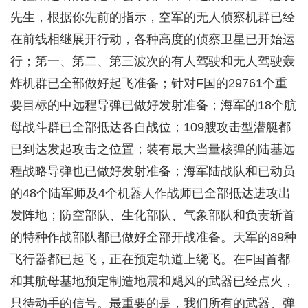
先生，根据你先前的指示，空军的无人侦察机群已经
在前线相继展开行动，各种高度的侦察卫星已开始运
行；第一、第二、第三波次的有人驾驶和无人驾驶轰
炸机群已全部做好起飞准备；针对F国的29761个重
要目标的中远程导弹已做好发射准备；海军的18个航
母战斗群已全部抵达各自战位；109艘攻击型潜艇都
已到达发起攻击之位置；装有最大当量核弹的陆基远
程战略导弹也已做好发射准备；海军陆战队和已动员
的48个陆军师及4个机器人作战师已全部抵达进攻出
发阵地；防空部队、生化部队、气象部队和负责斩首
的特种作战部队都已做好全部开战准备。天军的89种
飞行器都已起飞，正在预定轨道上绕飞。在F国首都
和其航母基地预定制造地震和飓风的武器已经点火，
只待动手的信号。最重要的是，我们所有的武器、弹