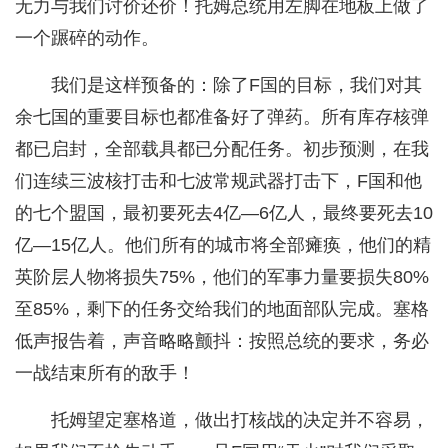
无力与我们讨价还价！托姆总统用左脚在地板上做了
一个蹍碎的动作。
我们是这样预备的：除了F国的目标，我们对其
余七国的重要目标也都准备好了弹药。所有库存核弹
都已启封，全部载具都已分配任务。初步预测，在我
们连续三波核打击和七波常规武器打击下，F国和他
的七个盟国，最初要死去4亿—6亿人，最终要死去10
亿—15亿人。他们所有的城市将全部瘫痪，他们的精
英阶层人物将损失75%，他们的军事力量要损失80%
至85%，剩下的任务交给我们的地面部队完成。塞格
低声报告着，声音略略颤抖：按照总统的要求，务必
一战结束所有的敌手！
托姆望定塞格道，做出打核战的决定并不容易，