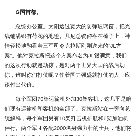
G国首都。
总统办公室。太阳透过宽大的防弹玻璃窗，把光
线铺满织有荷花的地毯。凡尼总统仰靠在椅子上，神
情轻松地翻看着三军司令克拉斯刚刚送来的“JL方
案”。他对克拉斯把这个方案命名为JL很满意，我们
的这次行动就是劫掠，是对两个世界大国的战后劫
掠，谁叫你们打仗呢？仗着国力强盛就打仗的人，应
该付出代价。
每个军团70架运输机外加30架客机，这几乎是咱
们现有运输机和客机的全部了。克拉斯站在一旁向总
统解释，每个军团另有10架歼击机护航和6架加油机
伴行。两个军团各配2000名身强力壮的士兵，他们将