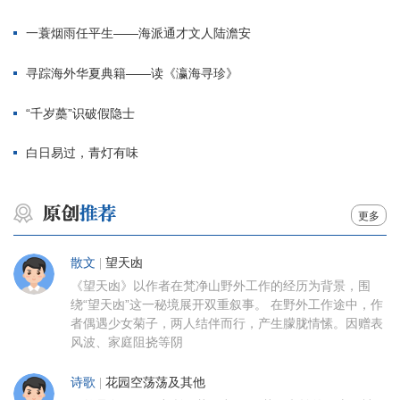
一蓑烟雨任平生——海派通才文人陆澹安
寻踪海外华夏典籍——读《瀛海寻珍》
“千岁蘽”识破假隐士
白日易过，青灯有味
更多
散文
|
望天凼
《望天凼》以作者在梵净山野外工作的经历为背景，围
绕“望天凼”这一秘境展开双重叙事。 在野外工作途中，作
者偶遇少女菊子，两人结伴而行，产生朦胧情愫。因赠表
风波、家庭阻挠等阴
诗歌
|
花园空荡荡及其他