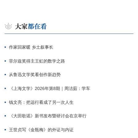
作家回家暖 乡土叙事长
菲尔兹奖得主王虹的数学之路
从鲁迅文学奖看创作新趋势
《上海文学》2026年第8期｜周洁茹：学车
钱文亮：把远行看成了另一次人生
《大田歌谣》新书发布暨研讨会在京举行
王世贞写《金瓶梅》的外证与内证