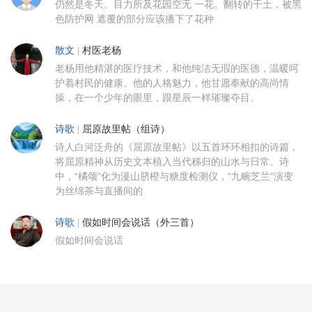
仍然是冬天。目力所及花园空无 一花。翻转的干土，被黑
色防护网 遮覆的部分应该播下了花种
散文
|
村医老杨
老杨用他精湛的医疗技术，和他纯洁无瑕的医德，温暖呵
护着村民的健康。他的人格魅力，他甘愿奉献的高尚情
操，在一个少年的眼里，跟星辰一样璀璨夺目。
诗歌
|
屈原故里帖（组诗）
诗人白河泛舟的《屈原故里帖》以五首环环相扣的诗篇，
将屈原精神从历史文本植入当代秭归的山水与日常。诗
中，“橘颂”化为漫山脐橙与糖度检测仪，“九畹芝兰”演变
为丝绵茶与直播间的
诗歌
|
假如时间会说话（外三首）
假如时间会说话