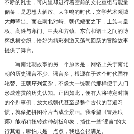
不断的乱世，可内里却进行着空前的文化重组与能量
储备，是思想大解放、大争鸣的时代，文学艺术领域
大师辈出。而在南北对峙、朝代嬗变之下，士族与皇
权、高姓与寒门、中央和方镇、东宫和诸王之间的博
弈纵横交织，恰好为精彩刺激又荡气回肠的冒险故事
提供了舞台。
写南北朝故事的另一个原因是，网络上关于南北
朝的历史谣言不少。谣言多，根源在于这个时代国祚
轮替、王朝序列复杂，不像大一统朝代那样便于人们
形成连贯的历史认知。正因如此，便有人将特定时期
的个别事例，放大成朝代甚至是整个古代的普遍习
惯，就像把拼图碎片当成全景画。我希望《冒姓琅
琊》能稍稍扭转这种刻板印象，挡住一些“谣言”的大
行其道，哪怕只是一点点，我也会很满足。