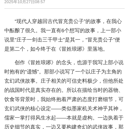
2025年10月27日08:57
“现代人穿越回古代冒充贵公子”的故事，在我心
中酝酿了很久。我一直有6个想写的故事，上一部小
说里“庄子一剑击三千甲士”是其一，“冒充贵公子”便
是第二个，如今终于在《冒姓琅琊》里落地。
创作《冒姓琅琊》的念头，也源于我写上部小说
时抱有的“遗憾”。那部小说写了一个以庄子为主角的
玄幻武侠故事。庄子相关的可信史料极少，但他所处
的战国时代是真实存在的。所以在描绘当时的器物、
饮食等背景时，我始终抱着严肃的态度打磨细节，可
玄幻武侠的核心设定——类似墨家机关术神乎其神，
儒家一掌打得风生水起——本就是虚构。一边执着于
历史细节的真实，一边又要构建奇幻的武侠故事，那