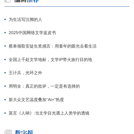
为生活写注脚的人
2025中国网络文学蓝皮书
蔡皋领取安徒生奖感言：用童年的眼光去看生活
全国上千处文学地标，文学IP带火旅行目的地
王计兵，光环之外
周明全：真正的批评，一定是有选择的
新大众文艺温度叠加“AI+”热度
莫言《人呐》:当文学目光遇上人类学的透镜