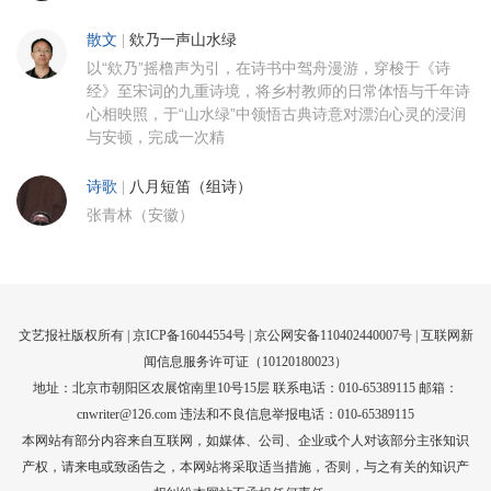
散文
|
欸乃一声山水绿
以“欸乃”摇橹声为引，在诗书中驾舟漫游，穿梭于《诗
经》至宋词的九重诗境，将乡村教师的日常体悟与千年诗
心相映照，于“山水绿”中领悟古典诗意对漂泊心灵的浸润
与安顿，完成一次精
诗歌
|
八月短笛（组诗）
张青林（安徽）
文艺报社版权所有 |
京ICP备16044554号
| 京公网安备110402440007号 |
互联网新
闻信息服务许可证（10120180023）
地址：北京市朝阳区农展馆南里10号15层 联系电话：010-65389115 邮箱：
cnwriter@126.com 违法和不良信息举报电话：010-65389115
本网站有部分内容来自互联网，如媒体、公司、企业或个人对该部分主张知识
产权，请来电或致函告之，本网站将采取适当措施，否则，与之有关的知识产