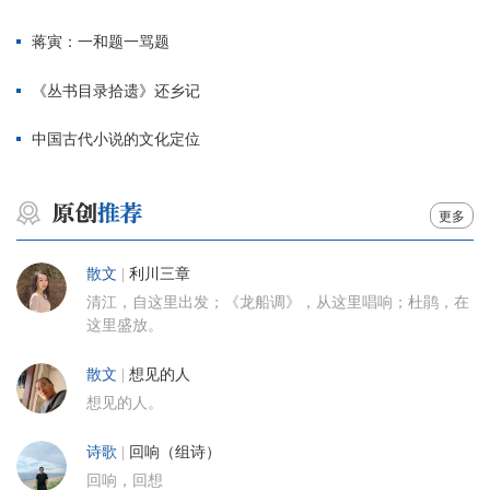
蒋寅：一和题一骂题
《丛书目录拾遗》还乡记
中国古代小说的文化定位
更多
散文
|
利川三章
清江，自这里出发；《龙船调》，从这里唱响；杜鹃，在
这里盛放。
散文
|
想见的人
想见的人。
诗歌
|
回响（组诗）
回响，回想