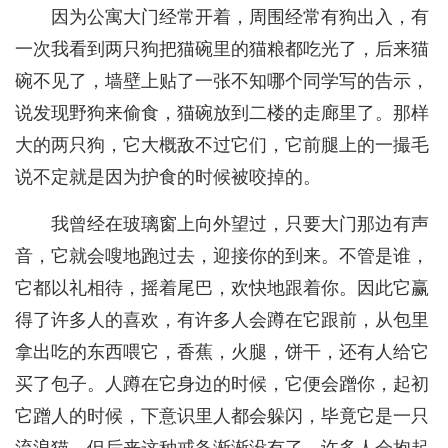
因为公寓大门经常开着，周围经常有狗出入，有
一次我看到两只狗把猫碗里的猫粮都吃光了，后来猫
碗不见了，墙壁上贴了一张不知哪个同学写的告示，
说发现野狗来偷食，猫碗放到二楼的走廊里了。那样
大的两只狗，它大概敌不过它们，它前腿上的一撮毛
说不定就是因为护食的时候被咬掉的。
我曾经在玻璃窗上向外望过，只要大门那边有声
音，它就会嗖地跑过去，迎接你的到来。不管是谁，
它都以礼相待，摇着尾巴，欢快地跟着你。因此它赢
得了许多人的喜欢，有许多人会蹲在它跟前，从包里
拿出吃的东西喂它，香蕉，火腿，饼干，还有人给它
买了包子。人蹲在它身边的时候，它便会蹭你，起初
它蹭人的时候，下意识里人都会躲闪，毕竟它是一只