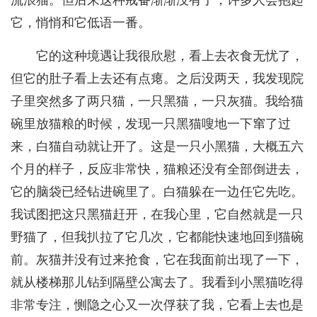
流浪猫。但后来这种戒备渐渐没有了，许多人会抱起
它，悄悄和它低语一番。
它的这种境遇让我很欣慰，看上去衣食无忧了，
但它的肚子看上去还有点瘪。之后没两天，我发现院
子里突然多了两只猫，一只黑猫，一只灰猫。我给猫
碗里放猫粮的时候，发现一只黑猫嗖地一下窜了过
来，白猫自动就让开了。这是一只小黑猫，大概五六
个月的样子，反应非常快，猫粮还没有全部倒进去，
它的脑袋已经钻进碗里了。白猫躲在一边任它先吃。
我试图把这只黑猫赶开，在我心里，它自然就是一只
野猫了，但我扒拉了它几次，它都能快速地回到猫碗
前。灰猫并没有过来抢食，它在我面前出现了一下，
就从楼梯那儿钻到隔壁公寓去了。我看到小黑猫吃得
非常专注，恻隐之心又一次俘获了我，它看上去也是