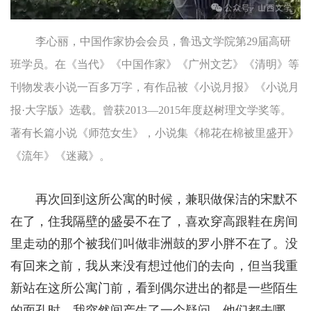
李心丽，中国作家协会会员，鲁迅文学院第29届高研
班学员。在《当代》《中国作家》《广州文艺》《清明》等
刊物发表小说一百多万字，有作品被《小说月报》《小说月
报·大字版》选载。曾获2013—2015年度赵树理文学奖等。
著有长篇小说《师范女生》，小说集《棉花在棉被里盛开》
《流年》《迷藏》。
再次回到这所公寓的时候，兼职做保洁的宋默不
在了，住我隔壁的盛晏不在了，喜欢穿高跟鞋在房间
里走动的那个被我们叫做非洲鼓的罗小胖不在了。没
有回来之前，我从来没有想过他们的去向，但当我重
新站在这所公寓门前，看到偶尔进出的都是一些陌生
的面孔时，我突然间产生了一个疑问，他们都去哪