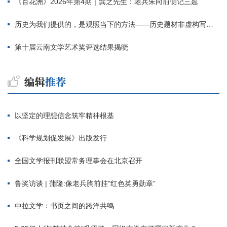
《百花洲》2026年第4期｜巽之先生：老兵朱向前侧记三题
历史为我们提供的，是观照当下的方法——历史题材非虚构写作多人谈
第十届云南文学艺术奖评选结果揭晓
以坚定的理想信念筑牢精神根基
《科学规划促发展》出版发行
全国文学报刊联盟常务理事会在北京召开
鲁奖访谈 | 蒲隆:像老兵胸前挂"红色英勇勋章"
中拉文学：书页之间的跨洋共鸣