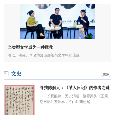
当类型文学成为一种拯救
海飞、毛尖、李晓博漫谈影视与文学中的谍战
更多
寻找陈解元：《某人日记》的作者之谜
长夏酷热，无以消遣，翻看案头《王秉
恩日记》整理本，不由让我想起……