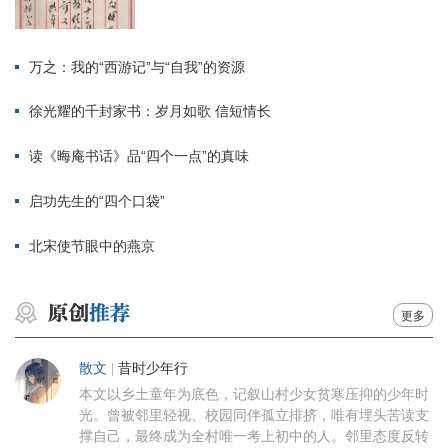
万之：我的“西游记”与“自我”的资源
徐光耀的千封家书：岁月如歌 信短情长
读《晦庵书话》品“四个一点”的真味
启功先生的“四个口袋”
北宋使节眼中的燕京
更多
散文
|
昔时少年行
本文以乡土童年为底色，记叙山村少女贫寒压抑的少年时
光。曾被邻里轻视、校园同伴孤立排挤，唯有埋头苦读支
撑自己，最终成为全村唯一考上初中的人。邻里态度反转