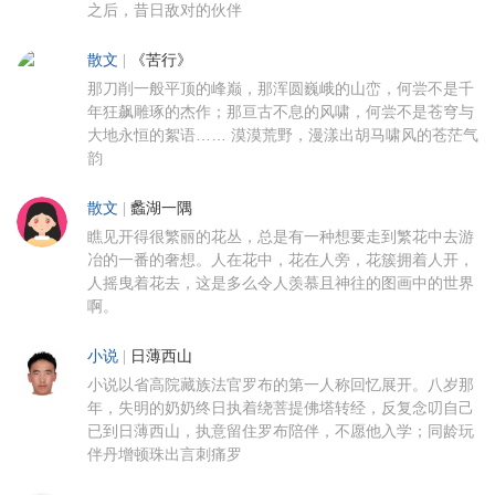
之后，昔日敌对的伙伴
散文
|
《苦行》
那刀削一般平顶的峰巅，那浑圆巍峨的山峦，何尝不是千
年狂飙雕琢的杰作；那亘古不息的风啸，何尝不是苍穹与
大地永恒的絮语…… 漠漠荒野，漫漾出胡马啸风的苍茫气
韵
散文
|
蠡湖一隅
瞧见开得很繁丽的花丛，总是有一种想要走到繁花中去游
冶的一番的奢想。人在花中，花在人旁，花簇拥着人开，
人摇曳着花去，这是多么令人羡慕且神往的图画中的世界
啊。
小说
|
日薄西山
小说以省高院藏族法官罗布的第一人称回忆展开。八岁那
年，失明的奶奶终日执着绕菩提佛塔转经，反复念叨自己
已到日薄西山，执意留住罗布陪伴，不愿他入学；同龄玩
伴丹增顿珠出言刺痛罗