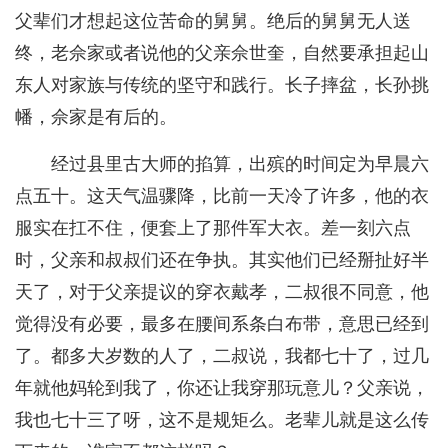
父辈们才想起这位苦命的舅舅。绝后的舅舅无人送
终，老佘家或者说他的父亲佘世奎，自然要承担起山
东人对家族与传统的坚守和践行。长子摔盆，长孙挑
幡，佘家是有后的。
经过县里古大师的掐算，出殡的时间定为早晨六
点五十。这天气温骤降，比前一天冷了许多，他的衣
服实在扛不住，便套上了那件军大衣。差一刻六点
时，父亲和叔叔们还在争执。其实他们已经掰扯好半
天了，对于父亲提议的穿衣戴孝，二叔很不同意，他
觉得没有必要，最多在腰间系条白布带，意思已经到
了。都多大岁数的人了，二叔说，我都七十了，过几
年就他妈轮到我了，你还让我穿那玩意儿？父亲说，
我也七十三了呀，这不是规矩么。老辈儿就是这么传