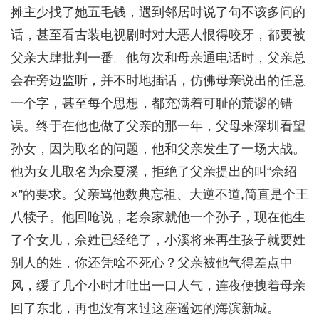
摊主少找了她五毛钱，遇到邻居时说了句不该多问的
话，甚至看古装电视剧时对大恶人恨得咬牙，都要被
父亲大肆批判一番。他每次和母亲通电话时，父亲总
会在旁边监听，并不时地插话，仿佛母亲说出的任意
一个字，甚至每个思想，都充满着可耻的荒谬的错
误。终于在他也做了父亲的那一年，父母来深圳看望
孙女，因为取名的问题，他和父亲发生了一场大战。
他为女儿取名为佘夏溪，拒绝了父亲提出的叫“佘绍
×”的要求。父亲骂他数典忘祖、大逆不道,简直是个王
八犊子。他回呛说，老佘家就他一个孙子，现在他生
了个女儿，佘姓已经绝了，小溪将来再生孩子就要姓
别人的姓，你还凭啥不死心？父亲被他气得差点中
风，缓了几个小时才吐出一口人气，连夜便拽着母亲
回了东北，再也没有来过这座遥远的海滨新城。