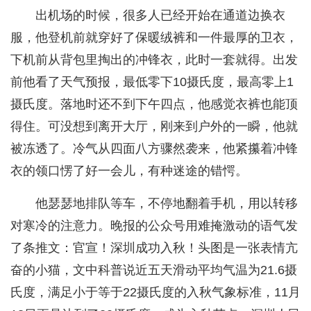
出机场的时候，很多人已经开始在通道边换衣
服，他登机前就穿好了保暖绒裤和一件最厚的卫衣，
下机前从背包里掏出的冲锋衣，此时一套就得。出发
前他看了天气预报，最低零下10摄氏度，最高零上1
摄氏度。落地时还不到下午四点，他感觉衣裤也能顶
得住。可没想到离开大厅，刚来到户外的一瞬，他就
被冻透了。冷气从四面八方骤然袭来，他紧攥着冲锋
衣的领口愣了好一会儿，有种迷途的错愕。
他瑟瑟地排队等车，不停地翻着手机，用以转移
对寒冷的注意力。晚报的公众号用难掩激动的语气发
了条推文：官宣！深圳成功入秋！头图是一张表情亢
奋的小猫，文中科普说近五天滑动平均气温为21.6摄
氏度，满足小于等于22摄氏度的入秋气象标准，11月