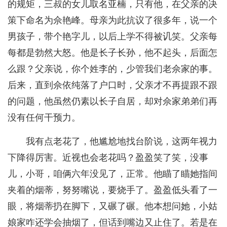
的规矩，三叔的女儿取名亚楠，只有他，在父亲的决
策下命名为佘艳峰。母亲为此抗议了很多年，说一个
男孩子，带个艳字儿，以后上学不得被讥笑。父亲每
每都是勃然大怒。他是长子长孙，他不起头，后面怎
么跟？父亲说，你个姓李的，少管我们老佘家的事。
后来，直到佘依纯落了户口时，父亲才不再提跟不跟
的问题，他虽然仍素以长子自居，却对佘家弟弟们再
没有任何干预力。
我有点老花了，他尴尬地找台阶说，这两年视力
下降得厉害。近视也会老花吗？盈盈笑了笑，没事
儿，小哥，咱俩六年没见了，正常。他瞄了瞄她指间
夹着的烟蒂，努努嘴说，要烧手了。盈盈低头看了一
眼，将烟蒂扔在脚下，又碾了碾。他本想问她，小姑
娘家咋还学会抽烟了，但话到嘴边又止住了。若是在