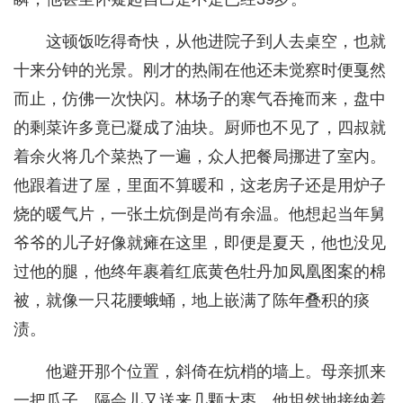
这顿饭吃得奇快，从他进院子到人去桌空，也就
十来分钟的光景。刚才的热闹在他还未觉察时便戛然
而止，仿佛一次快闪。林场子的寒气吞掩而来，盘中
的剩菜许多竟已凝成了油块。厨师也不见了，四叔就
着余火将几个菜热了一遍，众人把餐局挪进了室内。
他跟着进了屋，里面不算暖和，这老房子还是用炉子
烧的暖气片，一张土炕倒是尚有余温。他想起当年舅
爷爷的儿子好像就瘫在这里，即便是夏天，他也没见
过他的腿，他终年裹着红底黄色牡丹加凤凰图案的棉
被，就像一只花腰蛾蛹，地上嵌满了陈年叠积的痰
渍。
他避开那个位置，斜倚在炕梢的墙上。母亲抓来
一把瓜子，隔会儿又送来几颗大枣，他坦然地接纳着