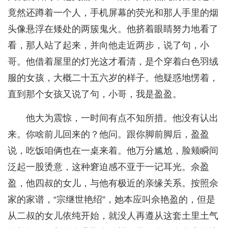
竟然还蹲着一个人，手机屏幕的荧光和那人手里的烟
头像悬浮在矮处的两簇鬼火。他挤着眼睛努力地看了
看，那人站了起来，并向他走近两步，说了句，小
哥。他借着屋里的灯光这才看清，是个穿着白色羽绒
服的女孩，大概二十五六岁的样子。他疑惑地愣着，
直到那个女孩又说了句，小哥，我是盈盈。
他大为震惊，一时间有点不知所措。他没有认出
来。你啥前儿回来的？他问。跟你脚前脚后，盈盈
说，吃饭咱俩也在一桌来着。他万分尴尬，脸颊瞬间
泛起一股烫意，这种窘迫感不亚于一记耳光。佘盈
盈，他四叔的女儿，与他有极近的亲缘关系。按照佘
家的家谱，“宗继世艳绍”，她本应叫佘艳盈的，但是
从二叔的女儿依纯开始，就没人再遵从这套土里土气