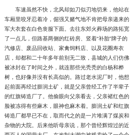
车速虽然不快，北风却如刀似刃地切来，他站在
车厢里咬牙忍着冷，倔强又赌气地不肯把母亲递来的
军大衣套在白色丧服下面。去往东郊火葬场的路拓宽
了一点儿，但路基两侧的红砖房、竖着“补胎”牌子的
汽修店、废品回收站、家禽饲料店、以及花圈寿衣
店，却都和二十年多年前别无二致，县城的人们仿佛
被冰封在了时间之外，就连那些光秃秃的白杨和桦
树，也好像并没有长高似的。路过老水泥厂时，他想
起前面再经过膨润土矿，就是父亲曾经工作了半辈子
的红旗铸造厂了。他偷眼向父亲看去，父亲褚红色的
脸被冻得有些麻木，眼神也麻木着。膨润土矿和红旗
铸造厂都早已不在，取而代之的是一片堆满了煤炭和
杂物的大院。后来他听母亲说，那个曾经辉煌过的近