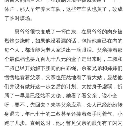
两百人的国营大厂，在改制大潮中被贱卖给了一个个
体户，那人早年养大车队，这些年车队也黄了，改成
了临时煤场。
舅爷爷很快变成了一抔白灰。在舅爷爷的肉身被
烈焰焚烧时，如果他没看漏的话，包括他自己在内的
每个人，都没能为老人家送出一滴眼泪。父亲捧着那
个最低档也要九百九十八元的盒子走出来时，二叔和
三叔已经开始解下腰间的白布绳。佘家兄弟和婶婶们
愣愣地看着父亲，父亲也茫然地看了看大姑，显然他
们并没有做好这一步之后的计划。大姑身子虚弱，折
腾了一早晨已经站不太稳，她看了看父亲，说小奎
呀，要不，先回去？未等父亲应承，众人已经纷纷转
身退去，年已七十的二叔甚至还捧着双手呵着气、小
跑了几步。直到这时，他才瞥见父亲的眼角有了闪闪