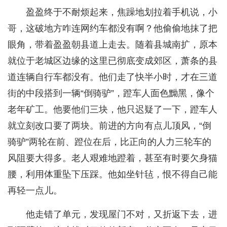
盈盈终于不耐烦起来，焦躁地划拉着手机说，小
哥，这破地方咋连网约车都没有啊？他偷偷地抹了把
眼角，带着盈盈朝县道上走去。随着县城南扩，原本
就位于老城区边缘的这里已彻底变成郊区，萧条的县
道连辆自行车都没有。他们走了快半小时，才在三道
街的中段搭到一辆“倒骑驴”，蹬车人面色黝黑，像个
老年矿工。他要他们三块，他只迟疑了一下，蹬车人
就立刻改口要了两块。前进的方向有点儿顶风，“倒
骑驴”两轮在前、蹬位在后，比正向的人力三轮车的
风阻要大得多。老人艰难地蹬着，甚至有时要欠身猫
腰，利用体重坠下压踩。他如坐针毡，恨不得自己能
再轻一点儿。
他走错了单元，发现屋门不对，又折返下去，进