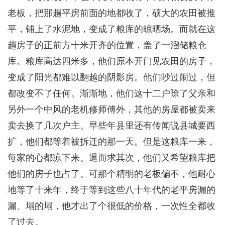
老板，把那趟平房前面的地都收了，硕大的农田被推
平，铺上了水泥地，变成了粮库的晾晒场。而就在这
趟房子的正前方十米开齐的位置，盖了一溜储粮仓
库。粮库高达四米多，他们原本开门见农田的房子，
变成了阳光都难以翻越的阴影房。他们吵过闹过，但
都改变不了任何。渐渐地，他们这十二户除了父亲和
另外一个中风的老机修师傅外，其他的房屋都被卖来
卖去换了几次户主。早些年县里还有传闻说县城要西
扩，他们都等着被拆迁的那一天。但是这粮库一来，
每家的心都凉下来。退而求其次，他们又希望粮库把
他们的房子也占了。可那个精明的老板偏不，他耐心
地等了十来年，终于等到这些八十年代的老平房漏的
漏、塌的塌，他才出了个很低的价格，一次性全都收
了过去。