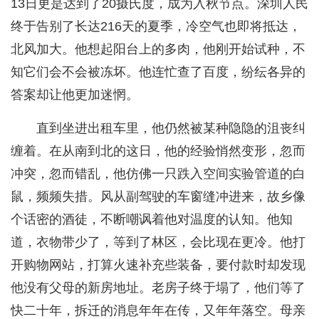
13日更是达到了20摄氏度，成为入秋节点。深圳人民
终于告别了长达216天的夏季，冷空气也即将抵达，
北风加大。他想起阳台上的多肉，他刚开始试种，不
知它们会不会被冻坏。他连忙查了百度，纷纭各异的
答案却让他更加迷惘。
直到坐进出租车里，他仍然被某种隐隐的沮丧纠
缠着。在从南到北的这日，他的经验悄然变形，忽而
冲突，忽而错乱，他仿佛一只跌入空间实验管道的白
鼠，频频失措。风从副驾驶的车窗缝冲进来，故乡像
个话密的酒徒，不断嘲讽着他对温度的认知。他知
道，衣物带少了，等到了林区，会比现在更冷。他打
开购物网站，打算火速补充些装备，要付款时却发现
他没有父母的新房地址。老房子终于塌了，他们等了
快二十年，拆迁的消息年年在传，又年年落空。母亲