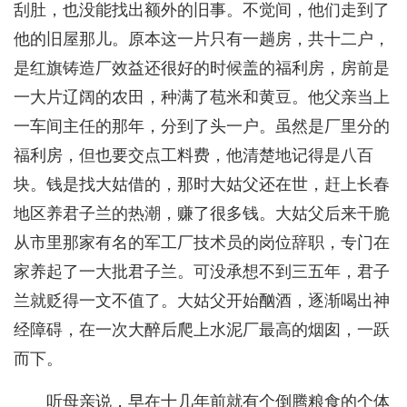
刮肚，也没能找出额外的旧事。不觉间，他们走到了
他的旧屋那儿。原本这一片只有一趟房，共十二户，
是红旗铸造厂效益还很好的时候盖的福利房，房前是
一大片辽阔的农田，种满了苞米和黄豆。他父亲当上
一车间主任的那年，分到了头一户。虽然是厂里分的
福利房，但也要交点工料费，他清楚地记得是八百
块。钱是找大姑借的，那时大姑父还在世，赶上长春
地区养君子兰的热潮，赚了很多钱。大姑父后来干脆
从市里那家有名的军工厂技术员的岗位辞职，专门在
家养起了一大批君子兰。可没承想不到三五年，君子
兰就贬得一文不值了。大姑父开始酗酒，逐渐喝出神
经障碍，在一次大醉后爬上水泥厂最高的烟囱，一跃
而下。
听母亲说，早在十几年前就有个倒腾粮食的个体