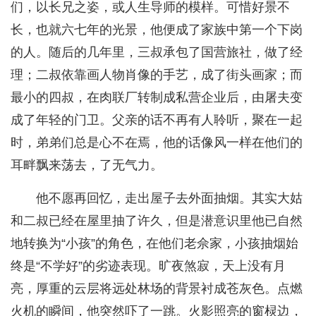
们，以长兄之姿，或人生导师的模样。可惜好景不
长，也就六七年的光景，他便成了家族中第一个下岗
的人。随后的几年里，三叔承包了国营旅社，做了经
理；二叔依靠画人物肖像的手艺，成了街头画家；而
最小的四叔，在肉联厂转制成私营企业后，由屠夫变
成了年轻的门卫。父亲的话不再有人聆听，聚在一起
时，弟弟们总是心不在焉，他的话像风一样在他们的
耳畔飘来荡去，了无气力。
他不愿再回忆，走出屋子去外面抽烟。其实大姑
和二叔已经在屋里抽了许久，但是潜意识里他已自然
地转换为“小孩”的角色，在他们老佘家，小孩抽烟始
终是“不学好”的劣迹表现。旷夜煞寂，天上没有月
亮，厚重的云层将远处林场的背景衬成苍灰色。点燃
火机的瞬间，他突然吓了一跳。火影照亮的窗棂边，