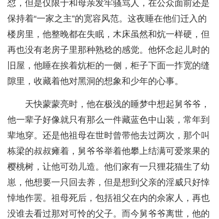
怼，但是仅限于和母亲发牢骚骂人，在公众面前还是
保持着“一家之主”的宽容风范。这夜睡在他们迁入的
楼房里，他整晚都在失眠，木床虽然和炕一样硬，但
再也没有老房子里那种熟稔的感觉。他怀念起儿时的
旧屋，他睡在挨着炕柜的一侧，柜子下面一拃宽的缝
隙里，收藏着他对黑洞的想象和少年的心事。
天快蒙蒙亮时，他在极浅的睡梦中想起舅爷爷，
他一辈子好像就只有那么一件藏蓝色中山装，常年到
辈地穿。还是他祖母在世时曾带他去过两次，那个叫
栋梁的叔叔瘫着，舅爷爷举着他攀上结满可爱浆果的
樱桃树，让他可劲儿造。他们家有一只狸花猫生了幼
崽，他想要一只回去养，但是想到父亲的淫威只好悻
悻地作罢。祖母死后，包括祖父在内的佘家人，再也
没谁去看过那对可怜的父子。而今舅爷爷离世，他的