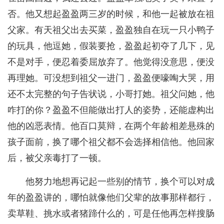
否。他又想起盈盈两三岁的时候，和他一起被放在祖
父家。有天祖父出去买菜，盈盈独自在玩一只小鸭子
的玩具，他逗她，假装要抢，盈盈起初夺了几下，见
不是对手，便忍着委屈放弃了。他觉得没意思，便没
再理她。可没想到祖父一进门，盈盈便嚎啕大哭，用
还不太完整的句子告状说，小哥打她。祖父问她，他
咋打的你？盈盈不但能做出打人的姿势，还能虚构出
他的凶恶表情。他百口莫辩，在两个年龄相差悬殊的
孩子面前，换了哪个祖父都不会选择相信他。他回家
后，被父亲毒打了一顿。
他努力地想再记起一些别的情节，换个可以对成
年的盈盈讲的，哪怕就像他们父辈的故事那样都行，
卖草鞋、挑水或者猪蹄什么的，可是任他再怎样搜肠