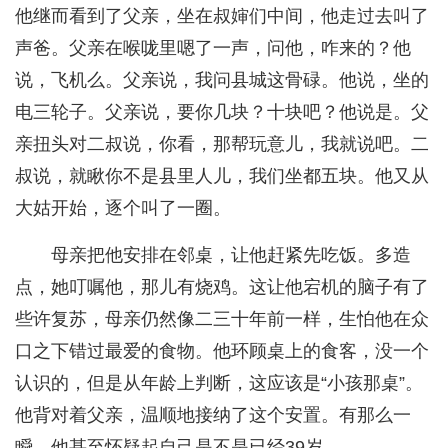
他继而看到了父亲，坐在叔婶们中间，他走过去叫了
声爸。父亲在喉咙里嗯了一声，问他，咋来的？他
说，飞机么。父亲说，我问县城这骨碌。他说，坐的
电三轮子。父亲说，要你几块？十块吧？他说是。父
亲扭头对二叔说，你看，那帮玩意儿，我就说吧。二
叔说，就瞅你不是县里人儿，我们坐都五块。他又从
大姑开始，逐个叫了一圈。
母亲把他安排在邻桌，让他赶紧先吃饭。多造
点，她叮嘱他，那儿有烧鸡。这让他宕机的脑子有了
些许复苏，母亲仍然像二三十年前一样，生怕他在众
口之下错过最爱的食物。他环顾桌上的食客，没一个
认识的，但是从年龄上判断，这应该是“小孩那桌”。
他背对着父亲，温顺地接纳了这个安置。有那么一
瞬，他甚至怀疑起自己是不是已经39岁。