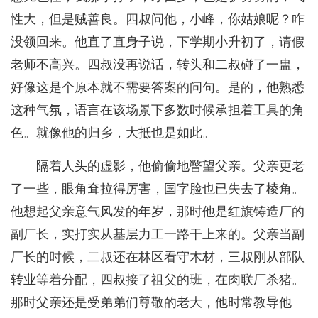
性大，但是贼善良。四叔问他，小峰，你姑娘呢？咋
没领回来。他直了直身子说，下学期小升初了，请假
老师不高兴。四叔没再说话，转头和二叔碰了一盅，
好像这是个原本就不需要答案的问句。是的，他熟悉
这种气氛，语言在该场景下多数时候承担着工具的角
色。就像他的归乡，大抵也是如此。
隔着人头的虚影，他偷偷地瞥望父亲。父亲更老
了一些，眼角耷拉得厉害，国字脸也已失去了棱角。
他想起父亲意气风发的年岁，那时他是红旗铸造厂的
副厂长，实打实从基层力工一路干上来的。父亲当副
厂长的时候，二叔还在林区看守木材，三叔刚从部队
转业等着分配，四叔接了祖父的班，在肉联厂杀猪。
那时父亲还是受弟弟们尊敬的老大，他时常教导他