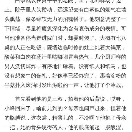
白事就设在舅爷爷的老院子里，北郊林场子边
上。院子里人头攒动，远远望去有白雾似的烟气在墙
头飘荡，像条绵软无力的招魂幡子。他刻意调整了一
下情绪，尽量将疲惫深化为含有哀伤成分的表情。可
当他准备停当走进院门时，却霎时傻了。大概有七八
桌的人正在吃饭，院墙边临时修的灶上炖着大锅菜，
酸菜和白肉在汤汁里咕嘟嘟冒着热气，几个厨师样的
男人洗切焯炸，有序地忙碌着。没有纸人和纸马，也
没有想象中的丧礼，好像事已经办完了。裹着淀粉的
平菇扑入滚油时发出滋啦的一声，让他打了个冷战。
首先看到他的是三叔，拍着他的后背说，哎呀，
小峰回来了，啥前儿到的？母亲也闻声赶来，捏着他
的胳膊说，这衣裳，精薄儿的，不冷啊？他抱了母亲
一把，她的骨头硬得硌人，他的眼底涌起一股酸涩。