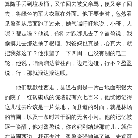
算随手丢到垃圾桶，又怕回去被父亲骂，便又穿了回
去，将绿色的军大衣罩在外面。他正要走时，忽然看
见盈盈从后面跑了过来，她气喘吁吁地说，小哥，人
呢？都走啦？他说，你刚才跑哪儿去了？盈盈说，我
偷摸儿去那边抽了根烟。我爸妈也真是，心真大，就
把我落这了？他张望了一下四周，已没有别的电三
轮，他说，咱俩溜达着往西，边走边碰，行不？盈盈
说，行，那就溜达溜达呗。
他们默默往西走，县道右侧是一片占地面积很大
的院子，红砖砌成的院墙能有六七百米，他恍惚记得
这儿过去应该是一片菜地，而县道的对面，就是林场
的苗圃，以及一条时常干涸的无名小河。他的记忆被
逐一唤醒，他对盈盈说，你爸妈刚结婚那前儿，就住
在苗圃西边，我还去过。盈盈牵强地笑了笑，未置可