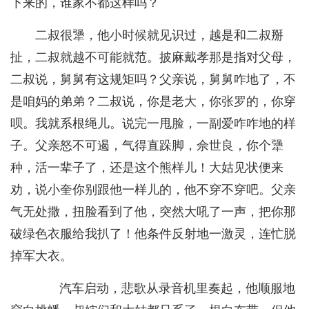
下来的，谁家不都这样吗？
二叔很犟，他小时候就见识过，越是和二叔掰
扯，二叔就越不可能就范。披麻戴孝那是指对父母，
二叔说，舅舅有这规矩吗？父亲说，舅舅咋地了，不
是咱妈的弟弟？二叔说，你是老大，你张罗的，你穿
呗。我就系根绳儿。说完一甩脸，一副爱咋咋地的样
子。父亲怒不可遏，气得直跺脚，佘世良，你个犟
种，活一辈子了，还是这个熊样儿！大姑见状便来
劝，说小奎你别跟他一样儿的，他不穿不穿吧。父亲
气无处撒，扭脸看到了他，突然大吼了一声，把你那
破绿色衣服给我扒了！他条件反射地一激灵，连忙脱
掉军大衣。
汽车启动，悲歌从录音机里奏起，他顺服地