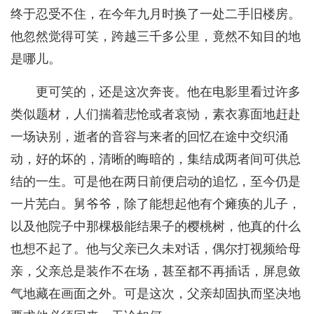
终于忍受不住，在今年九月时换了一处二手旧楼房。
他忽然觉得可笑，跨越三千多公里，竟然不知目的地
是哪儿。
更可笑的，还是这次奔丧。他在电影里看过许多
类似题材，人们揣着悲怆或者哀恸，素衣寡面地赶赴
一场诀别，逝者的音容与来者的回忆在途中交织涌
动，好的坏的，清晰的晦暗的，集结成两者间可供总
结的一生。可是他在两日前便启动的追忆，至今仍是
一片芜白。舅爷爷，除了能想起他有个瘫痪的儿子，
以及他院子中那棵极能结果子的樱桃树，他真的什么
也想不起了。他与父亲已久未对话，偶尔打视频给母
亲，父亲总是装作不在场，甚至都不再插话，屏息敛
气地藏在画面之外。可是这次，父亲却固执而坚决地