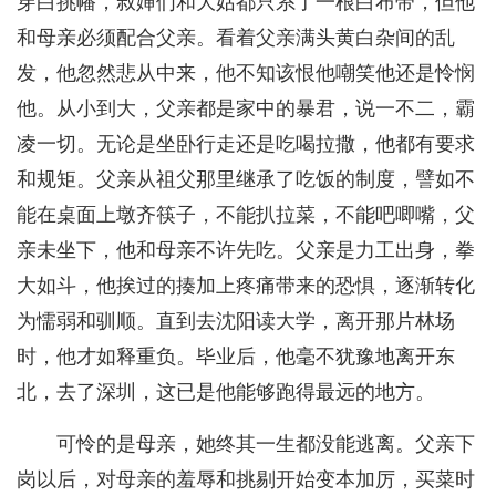
穿白挑幡，叔婶们和大姑都只系了一根白布带，但他
和母亲必须配合父亲。看着父亲满头黄白杂间的乱
发，他忽然悲从中来，他不知该恨他嘲笑他还是怜悯
他。从小到大，父亲都是家中的暴君，说一不二，霸
凌一切。无论是坐卧行走还是吃喝拉撒，他都有要求
和规矩。父亲从祖父那里继承了吃饭的制度，譬如不
能在桌面上墩齐筷子，不能扒拉菜，不能吧唧嘴，父
亲未坐下，他和母亲不许先吃。父亲是力工出身，拳
大如斗，他挨过的揍加上疼痛带来的恐惧，逐渐转化
为懦弱和驯顺。直到去沈阳读大学，离开那片林场
时，他才如释重负。毕业后，他毫不犹豫地离开东
北，去了深圳，这已是他能够跑得最远的地方。
可怜的是母亲，她终其一生都没能逃离。父亲下
岗以后，对母亲的羞辱和挑剔开始变本加厉，买菜时