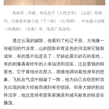
朱铁军，作家。作品见于《人民文学》《山花》等期
刊，出版有长篇小说《下一秒》《心理师》、中短篇小说集
《木偶戏》《永夜》等。现居广东深圳。
透过云霭的罅隙，他看到了松辽平原。大地像一
张破旧的竹凉席，山的阴影和青蓝色的河流将它皲裂
成块，有的篾片似是丢了，空缺处露出砂石的底色，
有的则像裹着经年的人体油渍和泥垢，泛起委顿的暗
黄色。它平展地伏在那儿，艰难地调动着他潦草的想
象。飞机在气流中颠簸了一阵，他为自己在联想时首
先出现的南方经验而感到有些烦躁。邻座大娘的鞋始
终没穿，他总觉得有股客家腌菜和咸马鲛鱼的味道在
飘荡。