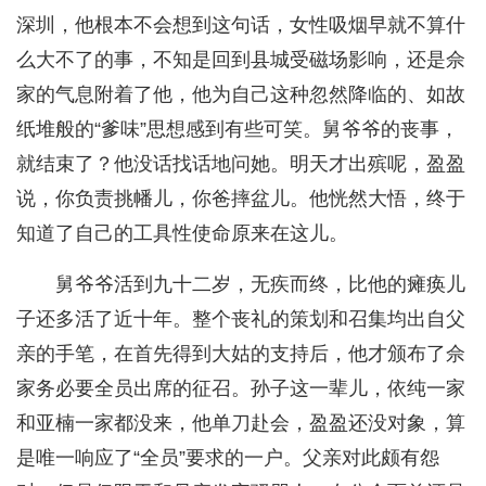
深圳，他根本不会想到这句话，女性吸烟早就不算什
么大不了的事，不知是回到县城受磁场影响，还是佘
家的气息附着了他，他为自己这种忽然降临的、如故
纸堆般的“爹味”思想感到有些可笑。舅爷爷的丧事，
就结束了？他没话找话地问她。明天才出殡呢，盈盈
说，你负责挑幡儿，你爸摔盆儿。他恍然大悟，终于
知道了自己的工具性使命原来在这儿。
舅爷爷活到九十二岁，无疾而终，比他的瘫痪儿
子还多活了近十年。整个丧礼的策划和召集均出自父
亲的手笔，在首先得到大姑的支持后，他才颁布了佘
家务必要全员出席的征召。孙子这一辈儿，依纯一家
和亚楠一家都没来，他单刀赴会，盈盈还没对象，算
是唯一响应了“全员”要求的一户。父亲对此颇有怨