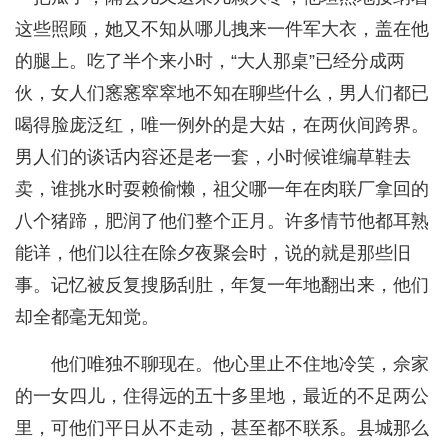
这些照顾，她又不知从哪儿拽来一件军大衣，盖在他
的腿上。吃了半个来小时，“大人那桌”已经分成两
伙，女人们窸窸窣窣地不知在聊些什么，男人们都已
喝得脸庞泛红，唯一例外的是大姑，在两伙间跨界。
男人们的谈话内容还是老一套，小时候谁编草鞋去
卖，谁挑水时耍赖偷懒，祖父哪一年在肉联厂拿回的
八个猪蹄，肥润了他们整个正月。许多情节他都耳熟
能详，他们以往在除夕夜聚会时，说的就是那些旧
事。记忆被反复搜肠刮肚，年复一年地翻出来，他们
却全都毫无知觉。
他们唯独不聊现在。他心里止不住地冷笑，佘家
的一女四儿，住得远的五十多里地，最近的不足两公
里，可他们平日从不走动，甚至都不联系。县城那么