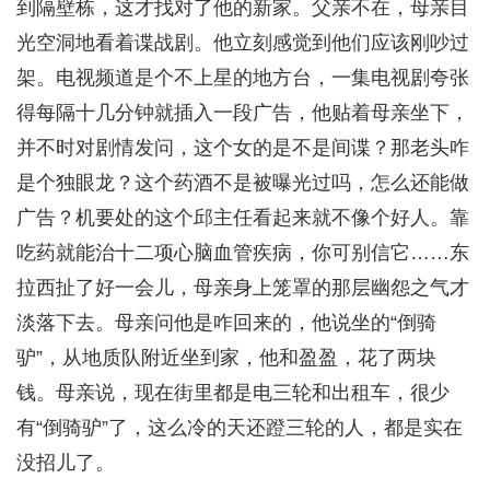
到隔壁栋，这才找对了他的新家。父亲不在，母亲目
光空洞地看着谍战剧。他立刻感觉到他们应该刚吵过
架。电视频道是个不上星的地方台，一集电视剧夸张
得每隔十几分钟就插入一段广告，他贴着母亲坐下，
并不时对剧情发问，这个女的是不是间谍？那老头咋
是个独眼龙？这个药酒不是被曝光过吗，怎么还能做
广告？机要处的这个邱主任看起来就不像个好人。靠
吃药就能治十二项心脑血管疾病，你可别信它……东
拉西扯了好一会儿，母亲身上笼罩的那层幽怨之气才
淡落下去。母亲问他是咋回来的，他说坐的“倒骑
驴”，从地质队附近坐到家，他和盈盈，花了两块
钱。母亲说，现在街里都是电三轮和出租车，很少
有“倒骑驴”了，这么冷的天还蹬三轮的人，都是实在
没招儿了。