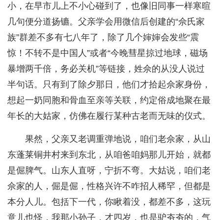
小，在早市儿上不小心碰到了，也像旧同事一样寒暄
几句便分道扬镳。父亲学会用微信后创建的“佘氏家
族”群差不多有七八年了，除了几个婶婶会发些“震
惊！不转不是中国人”或者“今晚彗星掠过地球，磁场
暴增两千倍，务必关机”等链接，姓佘的从没人说过
半句话。只有到了除夕那日，他们才拾起佘家身份，
想起一奶同胞和骨血至亲等关联，约定俗成地聚在最
年长的大姑家，仿佛在履行某种古老而无味的仪式。
果然，父亲又老调重弹地说，咱们老佘家，从山
东蓬莱铜井村来到东北，从咱爸咱妈那儿开始，就都
是倔脾气。山东人直呀，宁折不弯。大姑说，咱们老
佘家的人，倔是倔，性格兴许不咋招人稀罕，但都是
本分人儿。包括下一代，你瞅着没，都差不多，这玩
意儿也怪，我那小孙子，才四岁，也是驴夯夯的，气