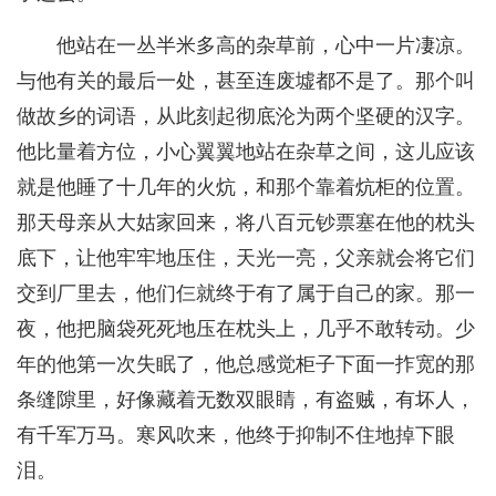
他站在一丛半米多高的杂草前，心中一片凄凉。
与他有关的最后一处，甚至连废墟都不是了。那个叫
做故乡的词语，从此刻起彻底沦为两个坚硬的汉字。
他比量着方位，小心翼翼地站在杂草之间，这儿应该
就是他睡了十几年的火炕，和那个靠着炕柜的位置。
那天母亲从大姑家回来，将八百元钞票塞在他的枕头
底下，让他牢牢地压住，天光一亮，父亲就会将它们
交到厂里去，他们仨就终于有了属于自己的家。那一
夜，他把脑袋死死地压在枕头上，几乎不敢转动。少
年的他第一次失眠了，他总感觉柜子下面一拃宽的那
条缝隙里，好像藏着无数双眼睛，有盗贼，有坏人，
有千军万马。寒风吹来，他终于抑制不住地掉下眼
泪。