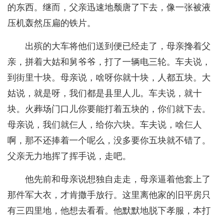
的东西。继而，父亲迅速地颓唐了下去，像一张被液
压机轰然压扁的铁片。
出殡的大车将他们送到便已经走了，母亲搀着父
亲，拼着大姑和舅爷爷，打了一辆电三轮。车夫说，
到街里十块。母亲说，啥呀你就十块，人都五块。大
姑说，就是呀，我们都是县里人儿。车夫说，就十
块。火葬场门口儿你要能打着五块的，你们就下去。
母亲说，我们就仨人，给你六块。车夫说，啥仨人
啊，那不还捧着一个呢么，没多要你五块就不错了。
父亲无力地挥了挥手说，走吧。
他先前和母亲说想独自走走，母亲逼着他套上了
那件军大衣，才肯撒手放行。这里离他家的旧平房只
有三四里地，他想去看看。他默默地脱下孝服，本打