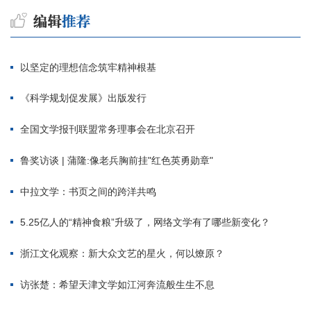
以坚定的理想信念筑牢精神根基
《科学规划促发展》出版发行
全国文学报刊联盟常务理事会在北京召开
鲁奖访谈 | 蒲隆:像老兵胸前挂"红色英勇勋章"
中拉文学：书页之间的跨洋共鸣
5.25亿人的“精神食粮”升级了，网络文学有了哪些新变化？
浙江文化观察：新大众文艺的星火，何以燎原？
访张楚：希望天津文学如江河奔流般生生不息