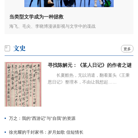
当类型文学成为一种拯救
海飞、毛尖、李晓博漫谈影视与文学中的谍战
更多
寻找陈解元：《某人日记》的作者之谜
长夏酷热，无以消遣，翻看案头《王秉
恩日记》整理本，不由让我想起……
万之：我的“西游记”与“自我”的资源
徐光耀的千封家书：岁月如歌 信短情长