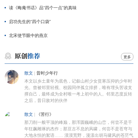
读《晦庵书话》品“四个一点”的真味
启功先生的“四个口袋”
北宋使节眼中的燕京
更多
散文
|
昔时少年行
本文以乡土童年为底色，记叙山村少女贫寒压抑的少年时
光。曾被邻里轻视、校园同伴孤立排挤，唯有埋头苦读支
撑自己，最终成为全村唯一考上初中的人。邻里态度反转
之后，昔日敌对的伙伴
散文
|
《苦行》
那刀削一般平顶的峰巅，那浑圆巍峨的山峦，何尝不是千
年狂飙雕琢的杰作；那亘古不息的风啸，何尝不是苍穹与
大地永恒的絮语…… 漠漠荒野，漫漾出胡马啸风的苍茫气