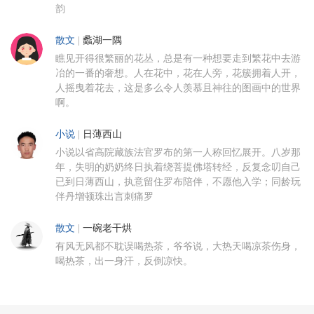
韵
散文
|
蠡湖一隅
瞧见开得很繁丽的花丛，总是有一种想要走到繁花中去游
冶的一番的奢想。人在花中，花在人旁，花簇拥着人开，
人摇曳着花去，这是多么令人羡慕且神往的图画中的世界
啊。
小说
|
日薄西山
小说以省高院藏族法官罗布的第一人称回忆展开。八岁那
年，失明的奶奶终日执着绕菩提佛塔转经，反复念叨自己
已到日薄西山，执意留住罗布陪伴，不愿他入学；同龄玩
伴丹增顿珠出言刺痛罗
散文
|
一碗老干烘
有风无风都不耽误喝热茶，爷爷说，大热天喝凉茶伤身，
喝热茶，出一身汗，反倒凉快。