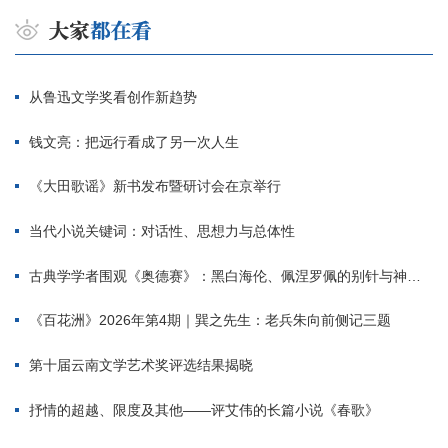
从鲁迅文学奖看创作新趋势
钱文亮：把远行看成了另一次人生
《大田歌谣》新书发布暨研讨会在京举行
当代小说关键词：对话性、思想力与总体性
古典学学者围观《奥德赛》：黑白海伦、佩涅罗佩的别针与神秘入侵者
《百花洲》2026年第4期｜巽之先生：老兵朱向前侧记三题
第十届云南文学艺术奖评选结果揭晓
抒情的超越、限度及其他——评艾伟的长篇小说《春歌》