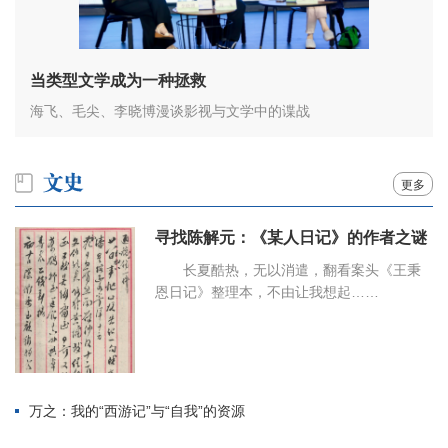
当类型文学成为一种拯救
海飞、毛尖、李晓博漫谈影视与文学中的谍战
更多
寻找陈解元：《某人日记》的作者之谜
长夏酷热，无以消遣，翻看案头《王秉
恩日记》整理本，不由让我想起……
万之：我的“西游记”与“自我”的资源