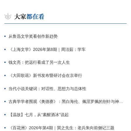
从鲁迅文学奖看创作新趋势
《上海文学》2026年第8期｜周洁茹：学车
钱文亮：把远行看成了另一次人生
《大田歌谣》新书发布暨研讨会在京举行
当代小说关键词：对话性、思想力与总体性
古典学学者围观《奥德赛》：黑白海伦、佩涅罗佩的别针与神秘入侵者
【温故】七月，从“素醒酒冰”说起
《百花洲》2026年第4期｜巽之先生：老兵朱向前侧记三题