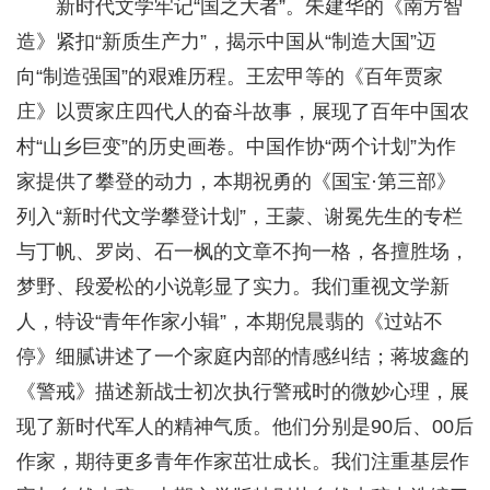
新时代文学牢记“国之大者”。朱建华的《南方智
造》紧扣“新质生产力”，揭示中国从“制造大国”迈
向“制造强国”的艰难历程。王宏甲等的《百年贾家
庄》以贾家庄四代人的奋斗故事，展现了百年中国农
村“山乡巨变”的历史画卷。中国作协“两个计划”为作
家提供了攀登的动力，本期祝勇的《国宝·第三部》
列入“新时代文学攀登计划”，王蒙、谢冕先生的专栏
与丁帆、罗岗、石一枫的文章不拘一格，各擅胜场，
梦野、段爱松的小说彰显了实力。我们重视文学新
人，特设“青年作家小辑”，本期倪晨翡的《过站不
停》细腻讲述了一个家庭内部的情感纠结；蒋坡鑫的
《警戒》描述新战士初次执行警戒时的微妙心理，展
现了新时代军人的精神气质。他们分别是90后、00后
作家，期待更多青年作家茁壮成长。我们注重基层作