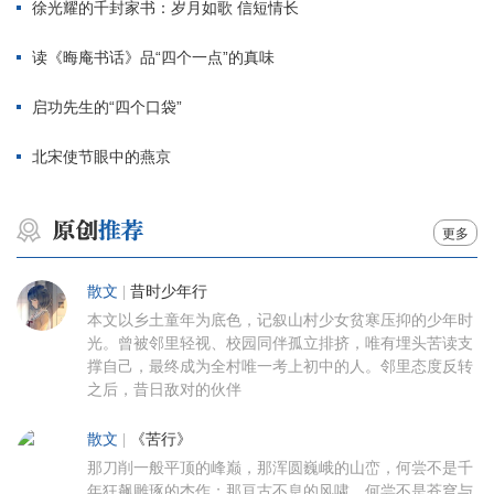
徐光耀的千封家书：岁月如歌 信短情长
读《晦庵书话》品“四个一点”的真味
启功先生的“四个口袋”
北宋使节眼中的燕京
更多
散文
|
昔时少年行
本文以乡土童年为底色，记叙山村少女贫寒压抑的少年时
光。曾被邻里轻视、校园同伴孤立排挤，唯有埋头苦读支
撑自己，最终成为全村唯一考上初中的人。邻里态度反转
之后，昔日敌对的伙伴
散文
|
《苦行》
那刀削一般平顶的峰巅，那浑圆巍峨的山峦，何尝不是千
年狂飙雕琢的杰作；那亘古不息的风啸，何尝不是苍穹与