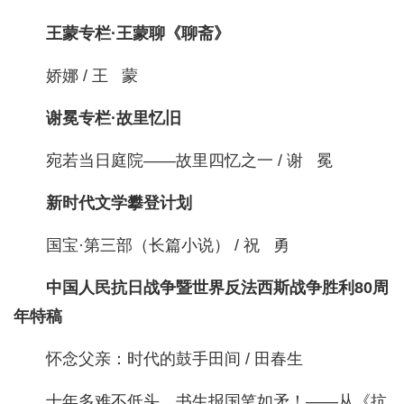
王蒙专栏·王蒙聊《聊斋》
娇娜 / 王 蒙
谢冕专栏·故里忆旧
宛若当日庭院——故里四忆之一 / 谢 冕
新时代文学攀登计划
国宝·第三部（长篇小说） / 祝 勇
中国人民抗日战争暨世界反法西斯战争胜利80周
年特稿
怀念父亲：时代的鼓手田间 / 田春生
十年多难不低头，书生报国笔如矛！——从《抗