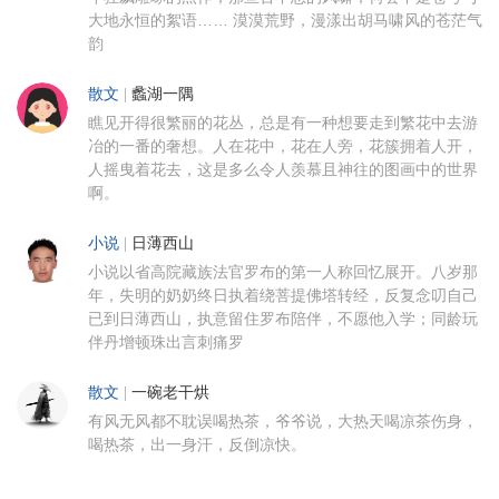
大地永恒的絮语…… 漠漠荒野，漫漾出胡马啸风的苍茫气
韵
散文
|
蠡湖一隅
瞧见开得很繁丽的花丛，总是有一种想要走到繁花中去游
冶的一番的奢想。人在花中，花在人旁，花簇拥着人开，
人摇曳着花去，这是多么令人羡慕且神往的图画中的世界
啊。
小说
|
日薄西山
小说以省高院藏族法官罗布的第一人称回忆展开。八岁那
年，失明的奶奶终日执着绕菩提佛塔转经，反复念叨自己
已到日薄西山，执意留住罗布陪伴，不愿他入学；同龄玩
伴丹增顿珠出言刺痛罗
散文
|
一碗老干烘
有风无风都不耽误喝热茶，爷爷说，大热天喝凉茶伤身，
喝热茶，出一身汗，反倒凉快。