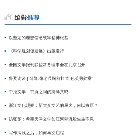
以坚定的理想信念筑牢精神根基
《科学规划促发展》出版发行
全国文学报刊联盟常务理事会在北京召开
鲁奖访谈 | 蒲隆:像老兵胸前挂"红色英勇勋章"
中拉文学：书页之间的跨洋共鸣
浙江文化观察：新大众文艺的星火，何以燎原？
访张楚：希望天津文学如江河奔流般生生不息
写作搁浅之后，如何再次启程