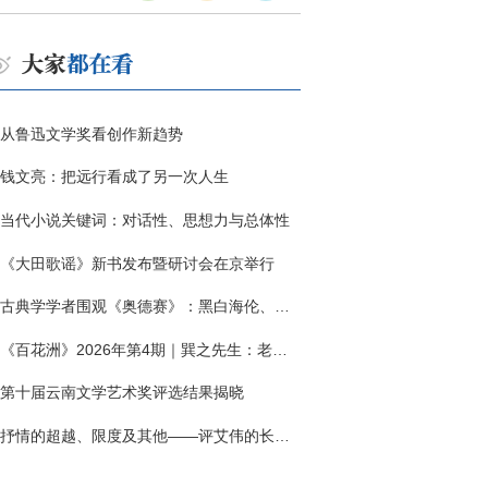
从鲁迅文学奖看创作新趋势
钱文亮：把远行看成了另一次人生
当代小说关键词：对话性、思想力与总体性
《大田歌谣》新书发布暨研讨会在京举行
古典学学者围观《奥德赛》：黑白海伦、佩涅罗佩的别针与神秘入侵者
《百花洲》2026年第4期｜巽之先生：老兵朱向前侧记三题
第十届云南文学艺术奖评选结果揭晓
抒情的超越、限度及其他——评艾伟的长篇小说《春歌》