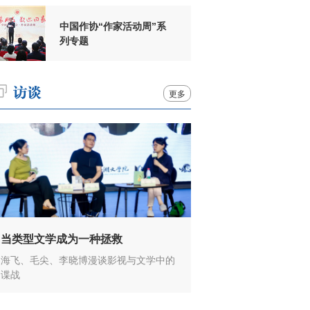
中国作协“作家活动周”系
列专题
更多
当类型文学成为一种拯救
海飞、毛尖、李晓博漫谈影视与文学中的
谍战