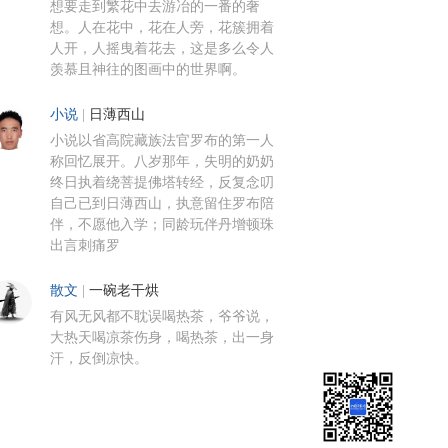
想要走到繁花中去游冶的一番的奢
想。人在花中，花在人旁，花簇拥着
人开，人摇曳着花去，这是多么令人
羡慕且神往的图画中的世界啊。
小说
|
日薄西山
小说以省高院藏族法官罗布的第一人
称回忆展开。八岁那年，失明的奶奶
终日执着绕菩提佛塔转经，反复念叨
自己已到日薄西山，执意留住罗布陪
伴，不愿他入学；同龄玩伴丹增顿珠
出言刺痛罗
散文
|
一碗老干烘
有风无风都不耽误喝热茶，爷爷说，
大热天喝凉茶伤身，喝热茶，出一身
汗，反倒凉快。