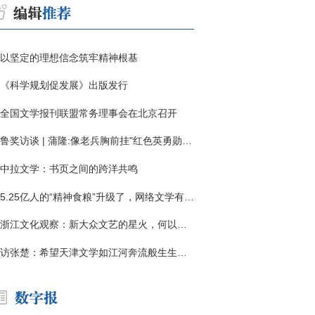
以坚定的理想信念筑牢精神根基
《科学规划促发展》出版发行
全国文学报刊联盟常务理事会在北京召开
鲁奖访谈 | 蒲隆:像老兵胸前挂"红色英勇勋章"
中拉文学：书页之间的跨洋共鸣
5.25亿人的“精神食粮”升级了，网络文学有了哪些新变化？
浙江文化观察：新大众文艺的星火，何以燎原？
访张楚：希望天津文学如江河奔流般生生不息