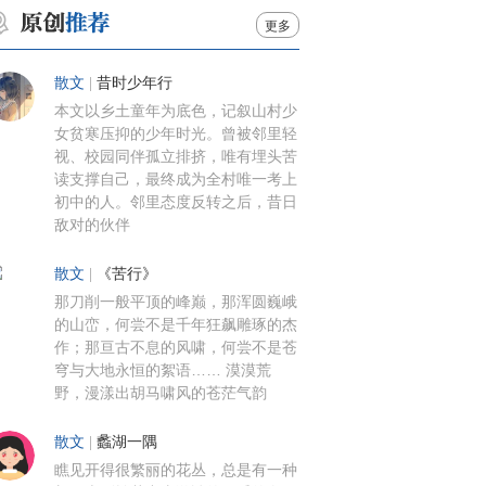
更多
散文
|
昔时少年行
本文以乡土童年为底色，记叙山村少
女贫寒压抑的少年时光。曾被邻里轻
视、校园同伴孤立排挤，唯有埋头苦
读支撑自己，最终成为全村唯一考上
初中的人。邻里态度反转之后，昔日
敌对的伙伴
散文
|
《苦行》
那刀削一般平顶的峰巅，那浑圆巍峨
的山峦，何尝不是千年狂飙雕琢的杰
作；那亘古不息的风啸，何尝不是苍
穹与大地永恒的絮语…… 漠漠荒
野，漫漾出胡马啸风的苍茫气韵
散文
|
蠡湖一隅
瞧见开得很繁丽的花丛，总是有一种