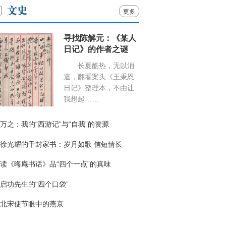
更多
寻找陈解元：《某人
日记》的作者之谜
长夏酷热，无以消
遣，翻看案头《王秉恩
日记》整理本，不由让
我想起……
万之：我的“西游记”与“自我”的资源
徐光耀的千封家书：岁月如歌 信短情长
读《晦庵书话》品“四个一点”的真味
启功先生的“四个口袋”
北宋使节眼中的燕京