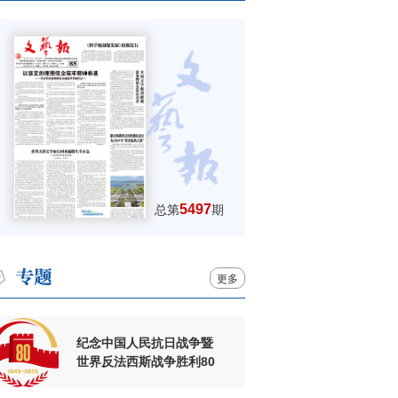
5497
总第
期
更多
纪念中国人民抗日战争暨
世界反法西斯战争胜利80
周年