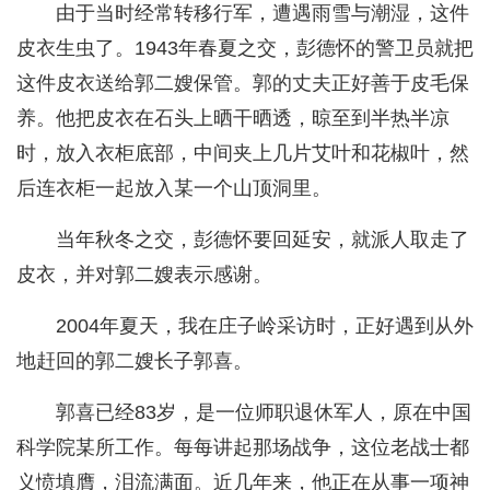
由于当时经常转移行军，遭遇雨雪与潮湿，这件
皮衣生虫了。1943年春夏之交，彭德怀的警卫员就把
这件皮衣送给郭二嫂保管。郭的丈夫正好善于皮毛保
养。他把皮衣在石头上晒干晒透，晾至到半热半凉
时，放入衣柜底部，中间夹上几片艾叶和花椒叶，然
后连衣柜一起放入某一个山顶洞里。
当年秋冬之交，彭德怀要回延安，就派人取走了
皮衣，并对郭二嫂表示感谢。
2004年夏天，我在庄子岭采访时，正好遇到从外
地赶回的郭二嫂长子郭喜。
郭喜已经83岁，是一位师职退休军人，原在中国
科学院某所工作。每每讲起那场战争，这位老战士都
义愤填膺，泪流满面。近几年来，他正在从事一项神