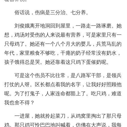
俗话说，伤病是三分治、七分养。
刘俊娥离开地洞回到屋里，一路走一路琢磨。她
想，鸡汤对受伤的人来说最有营养，可是家里只有一
只母鸡了。她还有一个八个月大的婴儿，兵荒马乱的
年代，家里粮食不够吃，干瘪的奶子经常没有奶水，
孩子饿得总是哭。她还靠着这只鸡下蛋催奶呢。
可是这个伤员不比往常，是八路军干部，是领兵
打仗的人呀。区长都点着我的名字，让我好好照顾他
呢。为了打鬼子，人家连命都豁上了。吃只鸡，难道
我也舍不得？
一进屋，她就拎起菜刀，从鸡窝里掏出了那只母
鸡。那只鸡可怜巴巴地叫喊着，仿佛在大声说，我每