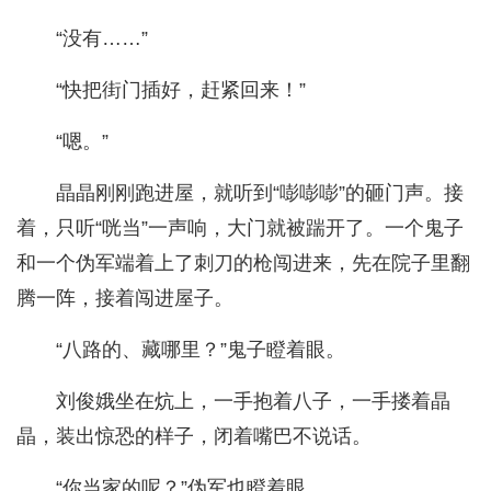
“没有……”
“快把街门插好，赶紧回来！”
“嗯。”
晶晶刚刚跑进屋，就听到“嘭嘭嘭”的砸门声。接
着，只听“咣当”一声响，大门就被踹开了。一个鬼子
和一个伪军端着上了刺刀的枪闯进来，先在院子里翻
腾一阵，接着闯进屋子。
“八路的、藏哪里？”鬼子瞪着眼。
刘俊娥坐在炕上，一手抱着八子，一手搂着晶
晶，装出惊恐的样子，闭着嘴巴不说话。
“你当家的呢？”伪军也瞪着眼。