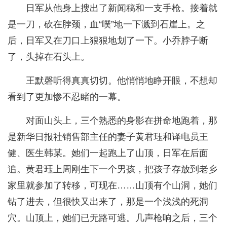
日军从他身上搜出了新闻稿和一支手枪。接着就
是一刀，砍在脖颈，血“噗”地一下溅到石崖上。之
后，日军又在刀口上狠狠地划了一下。小乔脖子断
了，头掉在石头上。
王默磬听得真真切切。他悄悄地睁开眼，不想却
看到了更加惨不忍睹的一幕。
对面山头上，三个熟悉的身影在拼命地跑着，那
是新华日报社销售部主任的妻子黄君珏和译电员王
健、医生韩某。她们一起跑上了山顶，日军在后面
追。黄君珏上周刚生下一个男孩，把孩子存放到老乡
家里就参加了转移，可现在……山顶有个山洞，她们
钻了进去，但很快又出来了，那是一个浅浅的死洞
穴。山顶上，她们已无路可逃。几声枪响之后，三个