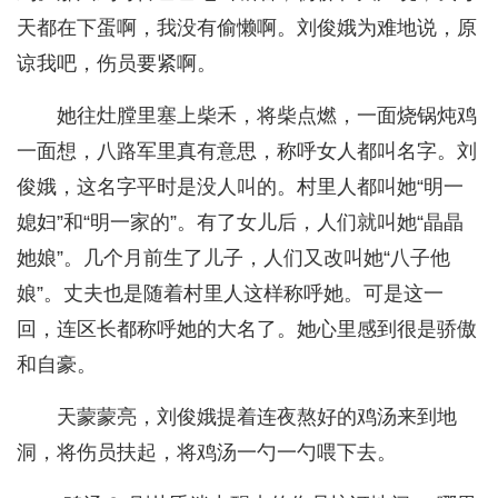
天都在下蛋啊，我没有偷懒啊。刘俊娥为难地说，原
谅我吧，伤员要紧啊。
她往灶膛里塞上柴禾，将柴点燃，一面烧锅炖鸡
一面想，八路军里真有意思，称呼女人都叫名字。刘
俊娥，这名字平时是没人叫的。村里人都叫她“明一
媳妇”和“明一家的”。有了女儿后，人们就叫她“晶晶
她娘”。几个月前生了儿子，人们又改叫她“八子他
娘”。丈夫也是随着村里人这样称呼她。可是这一
回，连区长都称呼她的大名了。她心里感到很是骄傲
和自豪。
天蒙蒙亮，刘俊娥提着连夜熬好的鸡汤来到地
洞，将伤员扶起，将鸡汤一勺一勺喂下去。