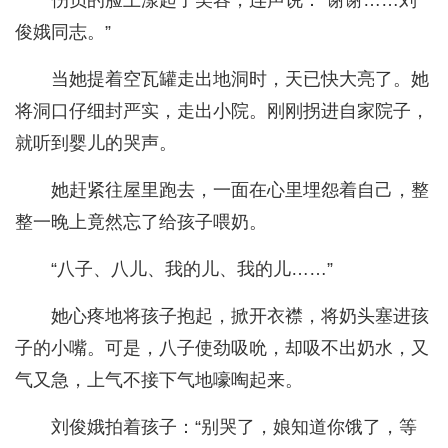
伤员的脸上漾起了笑容，连声说：“谢谢……刘
俊娥同志。”
当她提着空瓦罐走出地洞时，天已快大亮了。她
将洞口仔细封严实，走出小院。刚刚拐进自家院子，
就听到婴儿的哭声。
她赶紧往屋里跑去，一面在心里埋怨着自己，整
整一晚上竟然忘了给孩子喂奶。
“八子、八儿、我的儿、我的儿……”
她心疼地将孩子抱起，掀开衣襟，将奶头塞进孩
子的小嘴。可是，八子使劲吸吮，却吸不出奶水，又
气又急，上气不接下气地嚎啕起来。
刘俊娥拍着孩子：“别哭了，娘知道你饿了，等