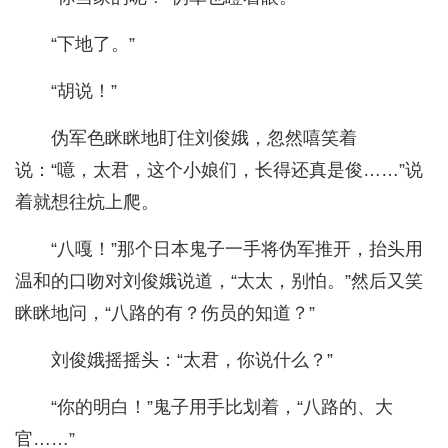
“下地了。”
“胡说！”
伪军色眯眯地盯住刘俊娥，忽然嘻笑着
说：“噫，太君，这个小娘们，长得还真是俊……”说
着就想往炕上爬。
“八嘎！”那个日本鬼子一手将伪军推开，抬头用
温和的口吻对刘俊娥说道，“太太，别怕。”然后又笑
眯眯地问，“八路的有？伤员的知道？”
刘俊娥摇摇头：“太君，你说什么？”
“你的明白！”鬼子用手比划着，“八路的、大
官……”