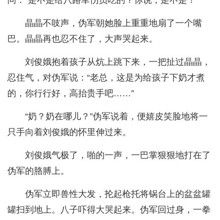
问：“是不是给八路军伤员吃的？你说，是不是！”
晶晶不吱声，伪军朝她脸上重重地扇了一个嘴
巴。晶晶再也忍不住了，大声哭起来。
刘俊娥抱着孩子从炕上跳下来，一把扯过晶晶，
忍住气，对伪军说：“老总，这是为给孩子下奶才煮
的，你行行好，高抬贵手吧……”
“奶？奶在哪儿？”伪军说着，便嬉皮笑脸地将一
只手向着刘俊娥的怀里伸过来。
刘俊娥气极了，啪的一声，一巴掌狠狠地打在了
伪军的胳膊上。
伪军立即兽性大发，抡起枪托将锅台上的盆盆罐
罐扫到地上。八子吓得大哭起来。伪军回过身，一拳