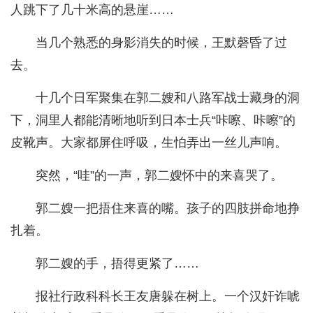
人跳下了几十米高的悬崖……
当几个熟悉的身影消失的时候，王默磬昏了过
去。
十几个日军聚集在郭二嫂和八路军战士藏身的洞
下，洞里人都能清晰地听到日本士兵“咔嚓、咔嚓”的
皮靴声。大家都屏住呼吸，生怕弄出一丝儿声响。
突然，“哇”的一声，郭二嫂怀中的来喜哭了。
郭二嫂一把捂住来喜的嘴。孩子的四肢拼命地挣
扎着。
郭二嫂的手，捂得更紧了……
报社行政科科长王友唐躲在树上。一个汉奸诈唬