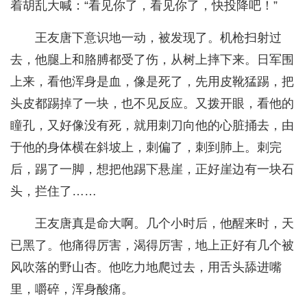
着胡乱大喊：“看见你了，看见你了，快投降吧！”
王友唐下意识地一动，被发现了。机枪扫射过
去，他腿上和胳膊都受了伤，从树上摔下来。日军围
上来，看他浑身是血，像是死了，先用皮靴猛踢，把
头皮都踢掉了一块，也不见反应。又拨开眼，看他的
瞳孔，又好像没有死，就用刺刀向他的心脏捅去，由
于他的身体横在斜坡上，刺偏了，刺到肺上。刺完
后，踢了一脚，想把他踢下悬崖，正好崖边有一块石
头，拦住了……
王友唐真是命大啊。几个小时后，他醒来时，天
已黑了。他痛得厉害，渴得厉害，地上正好有几个被
风吹落的野山杏。他吃力地爬过去，用舌头舔进嘴
里，嚼碎，浑身酸痛。