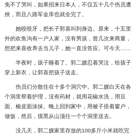
免不了哭叫，如果招来日本人，不仅五十几个伤员遭
殃，而且八路军金库也就全完了。
她咬咬牙，把长子郭喜叫到身边。原来，十五里
外的欢鱼沟有一户人家，没有男孩，曾几次来商量，
想把来喜收养去当儿子，她一直没答应。可今天……
半夜时，孩子睡着了。郭二嫂忍着哭泣，给孩子
穿上新衣，让郭喜把孩子送走。
伤员们分散住在十多个洞穴中。郭二嫂白天在各
个洞里帮着护理，没有药材，就用花椒水洗，用豆
面、榆皮面涂抹。晚上回到家中，用被子捂着窗户，
做饭，然后，摸黑从山顶往一个个洞里送去。
没几天，郭二嫂家里存放的100多斤小米就吃完