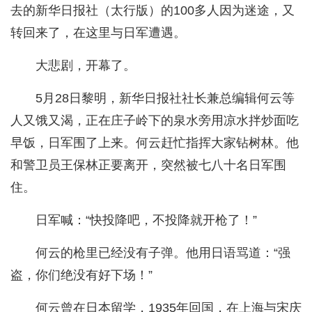
去的新华日报社（太行版）的100多人因为迷途，又
转回来了，在这里与日军遭遇。
大悲剧，开幕了。
5月28日黎明，新华日报社社长兼总编辑何云等
人又饿又渴，正在庄子岭下的泉水旁用凉水拌炒面吃
早饭，日军围了上来。何云赶忙指挥大家钻树林。他
和警卫员王保林正要离开，突然被七八十名日军围
住。
日军喊：“快投降吧，不投降就开枪了！”
何云的枪里已经没有子弹。他用日语骂道：“强
盗，你们绝没有好下场！”
何云曾在日本留学，1935年回国，在上海与宋庆