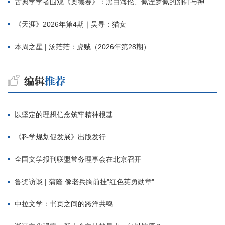
古典学学者围观《奥德赛》：黑白海伦、佩涅罗佩的别针与神秘入侵者
《天涯》2026年第4期｜吴寻：猫女
本周之星 | 汤茫茫：虎贼（2026年第28期）
以坚定的理想信念筑牢精神根基
《科学规划促发展》出版发行
全国文学报刊联盟常务理事会在北京召开
鲁奖访谈 | 蒲隆:像老兵胸前挂"红色英勇勋章"
中拉文学：书页之间的跨洋共鸣