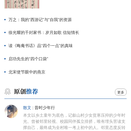
万之：我的“西游记”与“自我”的资源
徐光耀的千封家书：岁月如歌 信短情长
读《晦庵书话》品“四个一点”的真味
启功先生的“四个口袋”
北宋使节眼中的燕京
更多
散文
|
昔时少年行
本文以乡土童年为底色，记叙山村少女贫寒压抑的少年时
光。曾被邻里轻视、校园同伴孤立排挤，唯有埋头苦读支
撑自己，最终成为全村唯一考上初中的人。邻里态度反转