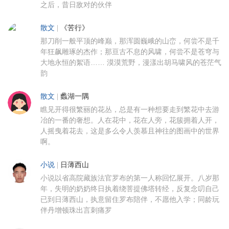
之后，昔日敌对的伙伴
散文
|
《苦行》
那刀削一般平顶的峰巅，那浑圆巍峨的山峦，何尝不是千
年狂飙雕琢的杰作；那亘古不息的风啸，何尝不是苍穹与
大地永恒的絮语…… 漠漠荒野，漫漾出胡马啸风的苍茫气
韵
散文
|
蠡湖一隅
瞧见开得很繁丽的花丛，总是有一种想要走到繁花中去游
冶的一番的奢想。人在花中，花在人旁，花簇拥着人开，
人摇曳着花去，这是多么令人羡慕且神往的图画中的世界
啊。
小说
|
日薄西山
小说以省高院藏族法官罗布的第一人称回忆展开。八岁那
年，失明的奶奶终日执着绕菩提佛塔转经，反复念叨自己
已到日薄西山，执意留住罗布陪伴，不愿他入学；同龄玩
伴丹增顿珠出言刺痛罗