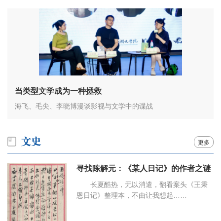
当类型文学成为一种拯救
海飞、毛尖、李晓博漫谈影视与文学中的谍战
更多
寻找陈解元：《某人日记》的作者之谜
长夏酷热，无以消遣，翻看案头《王秉
恩日记》整理本，不由让我想起……