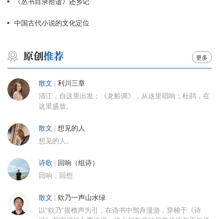
《丛书目录拾遗》还乡记
中国古代小说的文化定位
更多
散文
|
利川三章
清江，自这里出发；《龙船调》，从这里唱响；杜鹃，在
这里盛放。
散文
|
想见的人
想见的人。
诗歌
|
回响（组诗）
回响，回想
散文
|
欸乃一声山水绿
以“欸乃”摇橹声为引，在诗书中驾舟漫游，穿梭于《诗