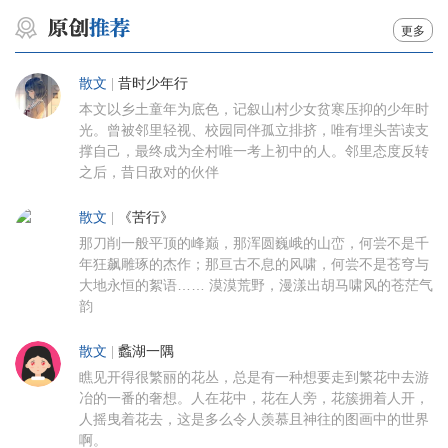
更多
散文
|
昔时少年行
本文以乡土童年为底色，记叙山村少女贫寒压抑的少年时
光。曾被邻里轻视、校园同伴孤立排挤，唯有埋头苦读支
撑自己，最终成为全村唯一考上初中的人。邻里态度反转
之后，昔日敌对的伙伴
散文
|
《苦行》
那刀削一般平顶的峰巅，那浑圆巍峨的山峦，何尝不是千
年狂飙雕琢的杰作；那亘古不息的风啸，何尝不是苍穹与
大地永恒的絮语…… 漠漠荒野，漫漾出胡马啸风的苍茫气
韵
散文
|
蠡湖一隅
瞧见开得很繁丽的花丛，总是有一种想要走到繁花中去游
冶的一番的奢想。人在花中，花在人旁，花簇拥着人开，
人摇曳着花去，这是多么令人羡慕且神往的图画中的世界
啊。