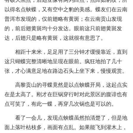
以得名点蛱蝶，又有空中之豹的美感。蝶友们在云南
普洱市发现的，仅前翅略有黄斑；在云南贡山发现
的，前后翅黄斑均十分发达。眼前这只前翅黄斑发
达，后翅只是略有黄斑，这就很有意思了。
相距十来米，足足用了三分钟才缓慢靠近，直到
这只蝴蝶完整清晰地呈现在眼前。疯狂地拍了几十
张，才心满意足地在路边石头上坐下来，慢慢观赏。
高黎贡山的寻蝶竟然是以点蛱蝶开局，这起点实
在是太高了。刚才在巨锅穿行时对此景区的腹诽也有
点可笑了，有此一蝶，再穿几次锅也是可以的。
看了一会儿，发现点蛱蝶虽然拍清楚了，但是地
面上落叶枯枝多，画面有点乱。如果能飞到灌木上，