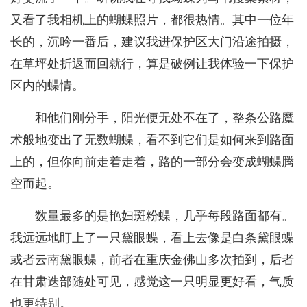
又看了我相机上的蝴蝶照片，都很热情。其中一位年
长的，沉吟一番后，建议我进保护区大门沿途拍摄，
在草坪处折返而回就行，算是破例让我体验一下保护
区内的蝶情。
和他们刚分手，阳光便无处不在了，整条公路魔
术般地变出了无数蝴蝶，看不到它们是如何来到路面
上的，但你向前走着走着，路的一部分会变成蝴蝶腾
空而起。
数量最多的是艳妇斑粉蝶，几乎每段路面都有。
我远远地盯上了一只黛眼蝶，看上去像是白条黛眼蝶
或者云南黛眼蝶，前者在重庆金佛山多次拍到，后者
在甘肃迭部随处可见，感觉这一只明显更好看，气质
也更特别。