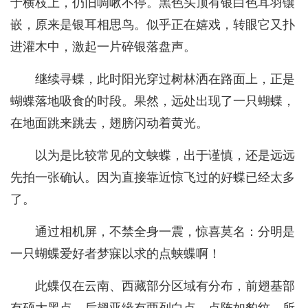
于横枝上，仍旧啁啾不停。黑色头顶有银白色耳羽镶
嵌，原来是银耳相思鸟。似乎正在嬉戏，转眼它又扑
进灌木中，激起一片碎银落盘声。
继续寻蝶，此时阳光穿过树林洒在路面上，正是
蝴蝶落地吸食的时段。果然，远处出现了一只蝴蝶，
在地面跳来跳去，翅膀闪动着黄光。
以为是比较常见的文蛱蝶，出于谨慎，还是远远
先拍一张确认。因为直接靠近惊飞过的好蝶已经太多
了。
通过相机屏，不禁全身一震，惊喜莫名：分明是
一只蝴蝶爱好者梦寐以求的点蛱蝶啊！
此蝶仅在云南、西藏部分区域有分布，前翅基部
有硕大黑点，后翅亚缘有两列白点，点阵如豹纹，所