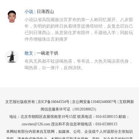
小说
|
日薄西山
小说以省高院藏族法官罗布的第一人称回忆展开。八岁那
年，失明的奶奶终日执着绕菩提佛塔转经，反复念叨自己
已到日薄西山，执意留住罗布陪伴，不愿他入学；同龄玩
伴丹增顿珠出言刺痛罗
散文
|
一碗老干烘
有风无风都不耽误喝热茶，爷爷说，大热天喝凉茶伤身，
喝热茶，出一身汗，反倒凉快。
文艺报社版权所有 |
京ICP备16044554号
| 京公网安备110402440007号 |
互联网新
闻信息服务许可证（10120180023）
地址：北京市朝阳区农展馆南里10号15层 联系电话：010-65389115 邮箱：
cnwriter@126.com 违法和不良信息举报电话：010-65389115
本网站有部分内容来自互联网，如媒体、公司、企业或个人对该部分主张知识