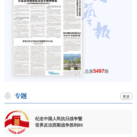
5497
总第
期
更多
纪念中国人民抗日战争暨
世界反法西斯战争胜利80
周年