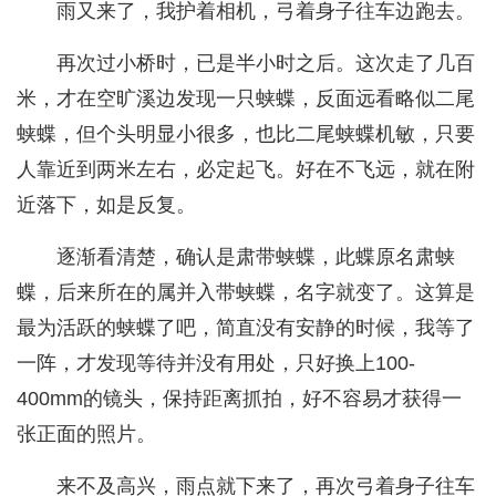
雨又来了，我护着相机，弓着身子往车边跑去。
再次过小桥时，已是半小时之后。这次走了几百
米，才在空旷溪边发现一只蛱蝶，反面远看略似二尾
蛱蝶，但个头明显小很多，也比二尾蛱蝶机敏，只要
人靠近到两米左右，必定起飞。好在不飞远，就在附
近落下，如是反复。
逐渐看清楚，确认是肃带蛱蝶，此蝶原名肃蛱
蝶，后来所在的属并入带蛱蝶，名字就变了。这算是
最为活跃的蛱蝶了吧，简直没有安静的时候，我等了
一阵，才发现等待并没有用处，只好换上100-
400mm的镜头，保持距离抓拍，好不容易才获得一
张正面的照片。
来不及高兴，雨点就下来了，再次弓着身子往车