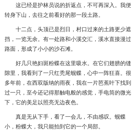
这已经是护林员说的折返点，不可再深入。我便
转身下山，去往之前看好的那一段土路。
十二点，头顶已是烈日，村口过来的土路更少遮
挡，一览无余。有一处路和小溪交汇，溪水直接漫过
路面，形成了小小的沙石滩。
好几只艳妇斑粉蝶在这里吸水。在它们翅膀的缝
隙里，我看到了一只红秃尾蚬蝶，心中一阵狂喜。很
多年前，在西双版纳的雨夜，我在一片芭蕉叶下找到
过一只，至今还记得那触电般的感觉，手电筒的微光
下，它的美足以照亮无边夜色。
真是无从下手，看了一会儿，不由感叹。蚬蝶
小，粉蝶大，我只能拍到它的一个局部。