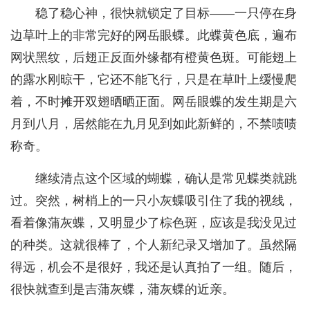
稳了稳心神，很快就锁定了目标——一只停在身
边草叶上的非常完好的网岳眼蝶。此蝶黄色底，遍布
网状黑纹，后翅正反面外缘都有橙黄色斑。可能翅上
的露水刚晾干，它还不能飞行，只是在草叶上缓慢爬
着，不时摊开双翅晒晒正面。网岳眼蝶的发生期是六
月到八月，居然能在九月见到如此新鲜的，不禁啧啧
称奇。
继续清点这个区域的蝴蝶，确认是常见蝶类就跳
过。突然，树梢上的一只小灰蝶吸引住了我的视线，
看着像蒲灰蝶，又明显少了棕色斑，应该是我没见过
的种类。这就很棒了，个人新纪录又增加了。虽然隔
得远，机会不是很好，我还是认真拍了一组。随后，
很快就查到是吉蒲灰蝶，蒲灰蝶的近亲。