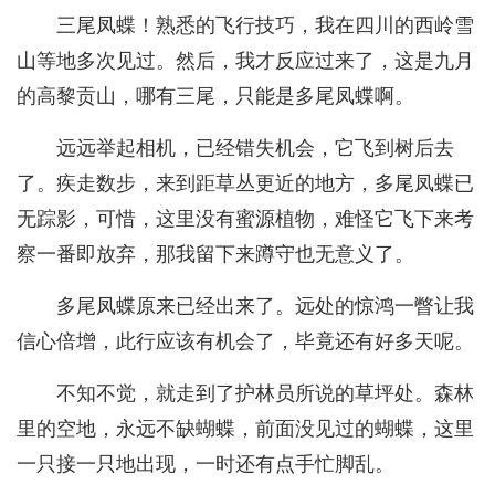
三尾凤蝶！熟悉的飞行技巧，我在四川的西岭雪
山等地多次见过。然后，我才反应过来了，这是九月
的高黎贡山，哪有三尾，只能是多尾凤蝶啊。
远远举起相机，已经错失机会，它飞到树后去
了。疾走数步，来到距草丛更近的地方，多尾凤蝶已
无踪影，可惜，这里没有蜜源植物，难怪它飞下来考
察一番即放弃，那我留下来蹲守也无意义了。
多尾凤蝶原来已经出来了。远处的惊鸿一瞥让我
信心倍增，此行应该有机会了，毕竟还有好多天呢。
不知不觉，就走到了护林员所说的草坪处。森林
里的空地，永远不缺蝴蝶，前面没见过的蝴蝶，这里
一只接一只地出现，一时还有点手忙脚乱。