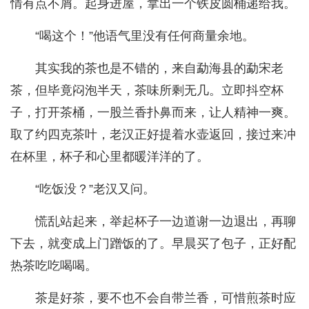
情有点不屑。起身进屋，拿出一个铁皮圆桶递给我。
“喝这个！”他语气里没有任何商量余地。
其实我的茶也是不错的，来自勐海县的勐宋老
茶，但毕竟闷泡半天，茶味所剩无几。立即抖空杯
子，打开茶桶，一股兰香扑鼻而来，让人精神一爽。
取了约四克茶叶，老汉正好提着水壶返回，接过来冲
在杯里，杯子和心里都暖洋洋的了。
“吃饭没？”老汉又问。
慌乱站起来，举起杯子一边道谢一边退出，再聊
下去，就变成上门蹭饭的了。早晨买了包子，正好配
热茶吃吃喝喝。
茶是好茶，要不也不会自带兰香，可惜煎茶时应