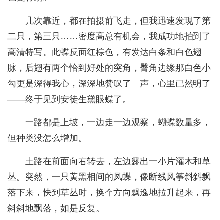
几次靠近，都在拍摄前飞走，但我迅速发现了第
二只，第三只……密度高总有机会，我成功地拍到了
高清特写。此蝶反面红棕色，有发达白条和白色翅
脉，后翅有两个恰到好处的突角，臀角边缘那白色小
勾更是深得我心，深深地赞叹了一声，心里已然明了
——终于见到安徒生黛眼蝶了。
一路都是上坡，一边走一边观察，蝴蝶数量多，
但种类没怎么增加。
土路在前面向右转去，左边露出一小片灌木和草
丛。突然，一只黄黑相间的凤蝶，像断线风筝斜斜飘
落下来，快到草丛时，换个方向飘逸地拉升起来，再
斜斜地飘落，如是反复。