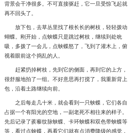
背景会干净很多。不可直接驱赶，它一旦受惊飞起就
再不回头了。
放下包，去草丛里找了根长长的树枝，轻轻拨动
蝴蝶。刚开始，点蛱蝶只是跳过树枝，继续到处吮
吸，多拨了一会儿，点蛱蝶怒了，飞到了灌木上，俯
视着眼前这个捣乱的人。
赶紧扔掉树枝，先到它的侧面，再到它的上方，
很舒服地拍了一组。不好意思再打搅了，我重新背上
包，沿着土路继续向前。
之后每走几十米，就会看到一只蛱蝶，它们各自
占据一个有阳光的空地，一副老死不相往来的样子。
先后记录了蒺藜纹脉蛱蝶、卡环蛱蝶和双色带蛱蝶等
等，看过点蛱蝶，再看它们就有点消费降级的感觉，