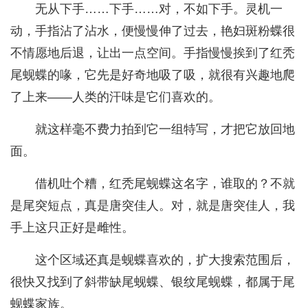
无从下手……下手……对，不如下手。灵机一
动，手指沾了沾水，便慢慢伸了过去，艳妇斑粉蝶很
不情愿地后退，让出一点空间。手指慢慢挨到了红秃
尾蚬蝶的喙，它先是好奇地吸了吸，就很有兴趣地爬
了上来——人类的汗味是它们喜欢的。
就这样毫不费力拍到它一组特写，才把它放回地
面。
借机吐个糟，红秃尾蚬蝶这名字，谁取的？不就
是尾突短点，真是唐突佳人。对，就是唐突佳人，我
手上这只正好是雌性。
这个区域还真是蚬蝶喜欢的，扩大搜索范围后，
很快又找到了斜带缺尾蚬蝶、银纹尾蚬蝶，都属于尾
蚬蝶家族。