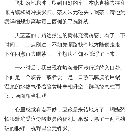
飞机落地腾冲，取到租好的车，本该直接去往和
顺古镇和腾冲摄影师、茶人朱元碰头，喝茶，请他为
我详细规划高黎贡山西侧的寻蝶路线。
天蓝蓝的，路边掠过的树林充满诱惑。看了一下
时间，十二点刚过。不如先顺路找个地方随便走走，
下午四点再去喝茶，一个想法不知不觉浮了上来。
一小时后，我出现在热海景区步行道的入口处。
下面是一个峡谷，或者说，是一口热气腾腾的巨锅，
温泉的水蒸气带着硫黄味争相升空，群鸟绕气柱而
飞，场面相当壮观。
心里感觉有点不妙，应该是来错地方了，蝴蝶恐
怕很难消受这份略刺鼻的福利。果然，除了一两只残
破的眼蝶，视野里全无蝶影。