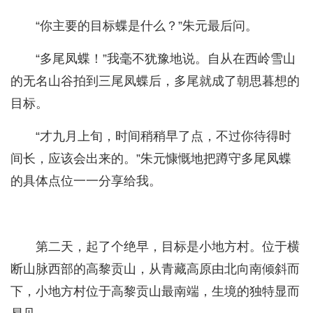
“你主要的目标蝶是什么？”朱元最后问。
“多尾凤蝶！”我毫不犹豫地说。自从在西岭雪山
的无名山谷拍到三尾凤蝶后，多尾就成了朝思暮想的
目标。
“才九月上旬，时间稍稍早了点，不过你待得时
间长，应该会出来的。”朱元慷慨地把蹲守多尾凤蝶
的具体点位一一分享给我。
第二天，起了个绝早，目标是小地方村。位于横
断山脉西部的高黎贡山，从青藏高原由北向南倾斜而
下，小地方村位于高黎贡山最南端，生境的独特显而