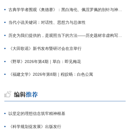
古典学学者围观《奥德赛》：黑白海伦、佩涅罗佩的别针与神秘入侵者
当代小说关键词：对话性、思想力与总体性
历史为我们提供的，是观照当下的方法——历史题材非虚构写作多人谈
《大田歌谣》新书发布暨研讨会在京举行
《野草》2026年第4期｜草白：即见梅花
《福建文学》2026年第8期｜程皎旸：白色公寓
以坚定的理想信念筑牢精神根基
《科学规划促发展》出版发行