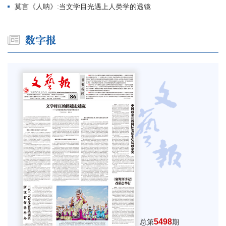
莫言《人呐》:当文学目光遇上人类学的透镜
5498
总第
期