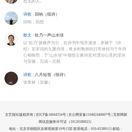
想见的人。
诗歌
|
回响（组诗）
回响，回想
散文
|
欸乃一声山水绿
以“欸乃”摇橹声为引，在诗书中驾舟漫游，穿梭于《诗
经》至宋词的九重诗境，将乡村教师的日常体悟与千年诗
心相映照，于“山水绿”中领悟古典诗意对漂泊心灵的浸润
与安顿，完成一次精
诗歌
|
八月短笛（组诗）
张青林（安徽）
文艺报社版权所有 |
京ICP备16044554号
| 京公网安备110402440007号 |
互联网新
闻信息服务许可证（10120180023）
地址：北京市朝阳区农展馆南里10号15层 联系电话：010-65389115 邮箱：