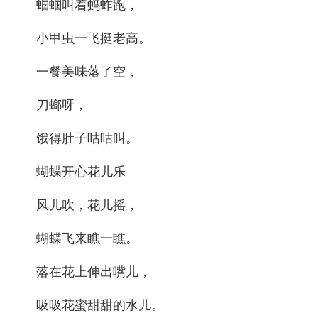
蝈蝈叫着蚂蚱跑，
小甲虫一飞挺老高。
一餐美味落了空，
刀螂呀，
饿得肚子咕咕叫。
蝴蝶开心花儿乐
风儿吹，花儿摇，
蝴蝶飞来瞧一瞧。
落在花上伸出嘴儿，
吸吸花蜜甜甜的水儿。