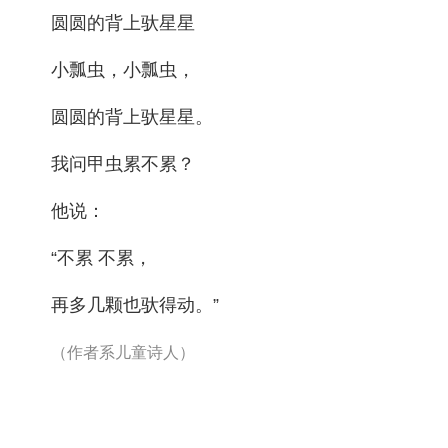
圆圆的背上驮星星
小瓢虫，小瓢虫，
圆圆的背上驮星星。
我问甲虫累不累？
他说：
“不累 不累，
再多几颗也驮得动。”
（作者系儿童诗人）