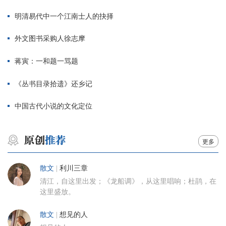
明清易代中一个江南士人的抉择
外文图书采购人徐志摩
蒋寅：一和题一骂题
《丛书目录拾遗》还乡记
中国古代小说的文化定位
更多
散文
|
利川三章
清江，自这里出发；《龙船调》，从这里唱响；杜鹃，在
这里盛放。
散文
|
想见的人