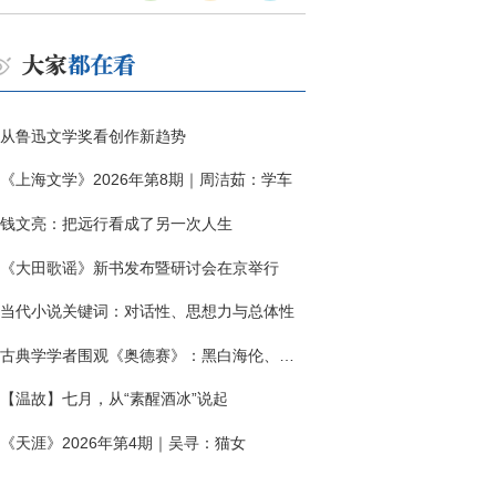
从鲁迅文学奖看创作新趋势
《上海文学》2026年第8期｜周洁茹：学车
钱文亮：把远行看成了另一次人生
《大田歌谣》新书发布暨研讨会在京举行
当代小说关键词：对话性、思想力与总体性
古典学学者围观《奥德赛》：黑白海伦、佩涅罗佩的别针与神秘入侵者
【温故】七月，从“素醒酒冰”说起
《天涯》2026年第4期｜吴寻：猫女