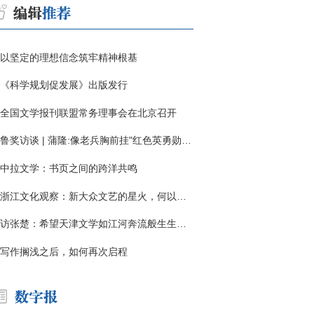
以坚定的理想信念筑牢精神根基
《科学规划促发展》出版发行
全国文学报刊联盟常务理事会在北京召开
鲁奖访谈 | 蒲隆:像老兵胸前挂"红色英勇勋章"
中拉文学：书页之间的跨洋共鸣
浙江文化观察：新大众文艺的星火，何以燎原？
访张楚：希望天津文学如江河奔流般生生不息
写作搁浅之后，如何再次启程