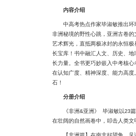
内容介绍
中高考热点作家毕淑敏推出环
非洲秘境的野性心跳，亚洲古卷的
艺术辉光，直抵两极冰封的永恒极
长宝库！书中融汇人文、历史、地
长力量。全书更巧妙嵌入中考核心
在认知广度、精神深度、能力高度
石！
分册介绍
《非洲&亚洲》 毕淑敏以2
在壮阔的自然画卷中，叩击人类文
【非洲篇】在南非好望角，见