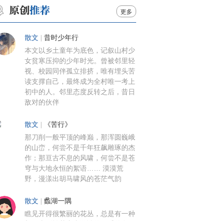
更多
散文
|
昔时少年行
本文以乡土童年为底色，记叙山村少
女贫寒压抑的少年时光。曾被邻里轻
视、校园同伴孤立排挤，唯有埋头苦
读支撑自己，最终成为全村唯一考上
初中的人。邻里态度反转之后，昔日
敌对的伙伴
散文
|
《苦行》
那刀削一般平顶的峰巅，那浑圆巍峨
的山峦，何尝不是千年狂飙雕琢的杰
作；那亘古不息的风啸，何尝不是苍
穹与大地永恒的絮语…… 漠漠荒
野，漫漾出胡马啸风的苍茫气韵
散文
|
蠡湖一隅
瞧见开得很繁丽的花丛，总是有一种