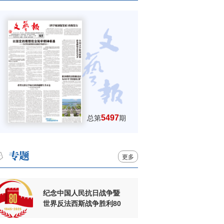
5497
总第
期
更多
纪念中国人民抗日战争暨
世界反法西斯战争胜利80
周年