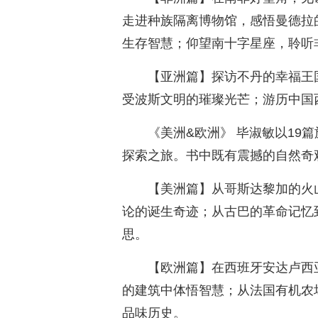
走进种族隔离博物馆，感悟曼德拉
生存智慧；仰望南十字星座，聆听
【亚洲篇】探访不丹的幸福王
受波斯文明的璀璨光芒；游历中国
《美洲&欧洲》 毕淑敏以19
探索之旅。书中既有震撼的自然奇
【美洲篇】从哥斯达黎加的火
论的诞生奇迹；从古巴的革命记忆
思。
【欧洲篇】在西班牙安达卢西
的建筑中体悟智慧；从法国有机农
品味历史。