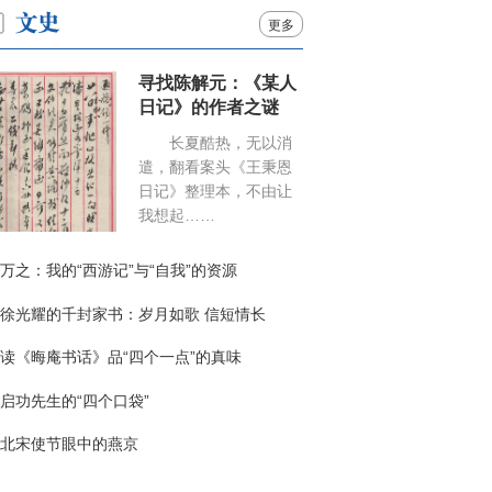
更多
寻找陈解元：《某人
日记》的作者之谜
长夏酷热，无以消
遣，翻看案头《王秉恩
日记》整理本，不由让
我想起……
万之：我的“西游记”与“自我”的资源
徐光耀的千封家书：岁月如歌 信短情长
读《晦庵书话》品“四个一点”的真味
启功先生的“四个口袋”
北宋使节眼中的燕京