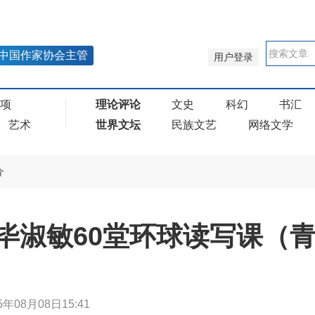
中国作家协会主管
用户登录
奖项
理论评论
文史
科幻
书汇
艺术
世界文坛
民族文艺
网络文学
介
毕淑敏60堂环球读写课（
5年08月08日15:41