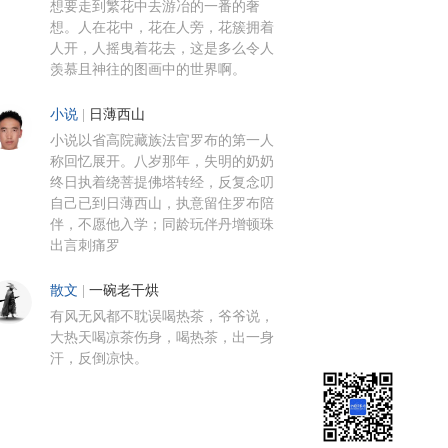
想要走到繁花中去游冶的一番的奢
想。人在花中，花在人旁，花簇拥着
人开，人摇曳着花去，这是多么令人
羡慕且神往的图画中的世界啊。
小说
|
日薄西山
小说以省高院藏族法官罗布的第一人
称回忆展开。八岁那年，失明的奶奶
终日执着绕菩提佛塔转经，反复念叨
自己已到日薄西山，执意留住罗布陪
伴，不愿他入学；同龄玩伴丹增顿珠
出言刺痛罗
散文
|
一碗老干烘
有风无风都不耽误喝热茶，爷爷说，
大热天喝凉茶伤身，喝热茶，出一身
汗，反倒凉快。