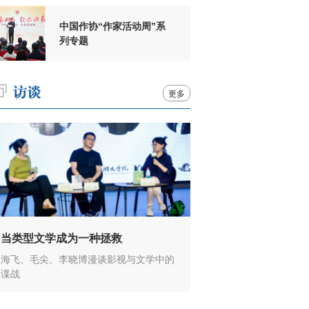
中国作协“作家活动周”系
列专题
更多
当类型文学成为一种拯救
海飞、毛尖、李晓博漫谈影视与文学中的
谍战