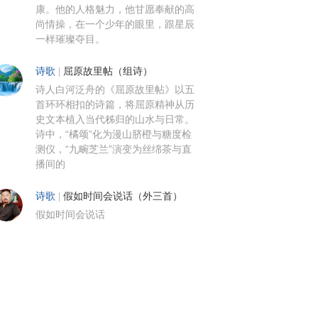
康。他的人格魅力，他甘愿奉献的高
尚情操，在一个少年的眼里，跟星辰
一样璀璨夺目。
诗歌
|
屈原故里帖（组诗）
诗人白河泛舟的《屈原故里帖》以五
首环环相扣的诗篇，将屈原精神从历
史文本植入当代秭归的山水与日常。
诗中，“橘颂”化为漫山脐橙与糖度检
测仪，“九畹芝兰”演变为丝绵茶与直
播间的
诗歌
|
假如时间会说话（外三首）
假如时间会说话