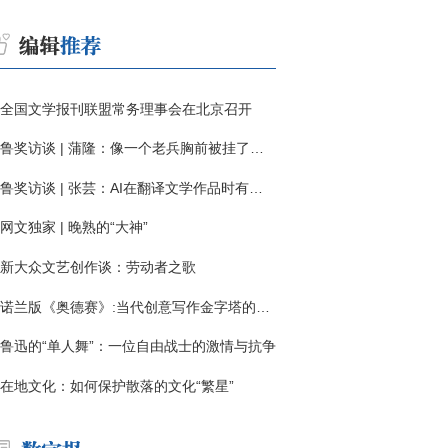
全国文学报刊联盟常务理事会在北京召开
鲁奖访谈 | 蒲隆：像一个老兵胸前被挂了一枚“红色英勇勋章”
鲁奖访谈 | 张芸：AI在翻译文学作品时有明显局限
网文独家 | 晚熟的“大神”
新大众文艺创作谈：劳动者之歌
诺兰版《奥德赛》:当代创意写作金字塔的宏伟与平庸
鲁迅的“单人舞”：一位自由战士的激情与抗争
在地文化：如何保护散落的文化“繁星”