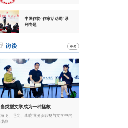
周年
中国作协“作家活动周”系
列专题
更多
当类型文学成为一种拯救
海飞、毛尖、李晓博漫谈影视与文学中的
谍战