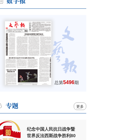
5496
总第
期
更多
纪念中国人民抗日战争暨
世界反法西斯战争胜利80