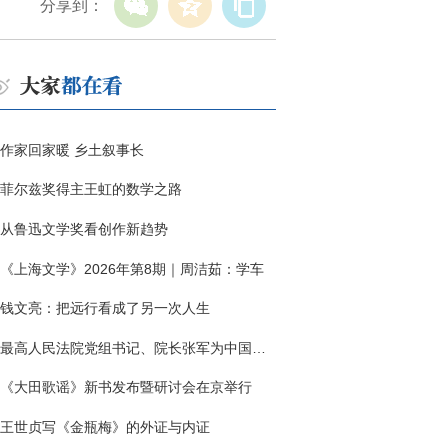
分享到：
作家回家暖 乡土叙事长
菲尔兹奖得主王虹的数学之路
从鲁迅文学奖看创作新趋势
《上海文学》2026年第8期｜周洁茹：学车
钱文亮：把远行看成了另一次人生
最高人民法院党组书记、院长张军为中国作协干部大讲堂授课
《大田歌谣》新书发布暨研讨会在京举行
王世贞写《金瓶梅》的外证与内证