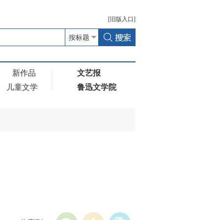
[
旧版
入口]
新作品
文艺报
儿童文学
鲁迅文学院