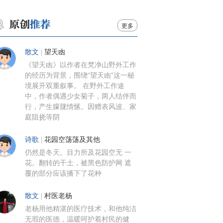
更多
散文
|
望天凼
《望天凼》以作者在梵净山野外工作
的经历为背景，围绕“望天凼”这一秘
境展开双重叙事。 在野外工作途
中，作者偶遇少女菊子，两人结伴而
行，产生朦胧情愫。因赠表风波、家
庭阻挠等阴
诗歌
|
花园空荡荡及其他
仍然是冬天。目力所及花园空无 一
花。翻转的干土，被黑色防护网 遮
覆的部分应该播下了花种
散文
|
村医老杨
老杨用他精湛的医疗技术，和他纯洁
无瑕的医德，温暖呵护着村民的健