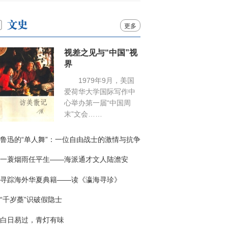
更多
视差之见与“中国”视
界
1979年9月，美国
爱荷华大学国际写作中
心举办第一届“中国周
末”文会……
鲁迅的“单人舞”：一位自由战士的激情与抗争
一蓑烟雨任平生——海派通才文人陆澹安
寻踪海外华夏典籍——读《瀛海寻珍》
“千岁蘽”识破假隐士
白日易过，青灯有味