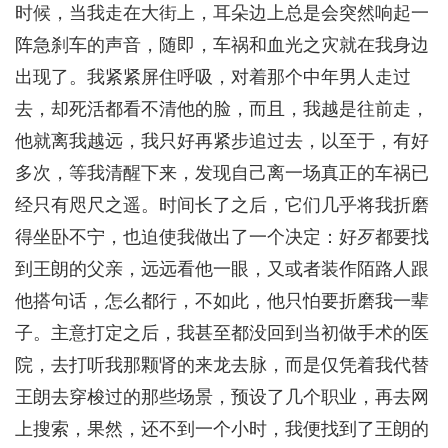
时候，当我走在大街上，耳朵边上总是会突然响起一
阵急刹车的声音，随即，车祸和血光之灾就在我身边
出现了。我紧紧屏住呼吸，对着那个中年男人走过
去，却死活都看不清他的脸，而且，我越是往前走，
他就离我越远，我只好再紧步追过去，以至于，有好
多次，等我清醒下来，发现自己离一场真正的车祸已
经只有咫尺之遥。时间长了之后，它们几乎将我折磨
得坐卧不宁，也迫使我做出了一个决定：好歹都要找
到王朗的父亲，远远看他一眼，又或者装作陌路人跟
他搭句话，怎么都行，不如此，他只怕要折磨我一辈
子。主意打定之后，我甚至都没回到当初做手术的医
院，去打听我那颗肾的来龙去脉，而是仅凭着我代替
王朗去穿梭过的那些场景，预设了几个职业，再去网
上搜索，果然，还不到一个小时，我便找到了王朗的