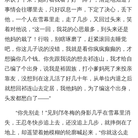
事情会往哪里去，只好叹息一声，下定了决心，丢下
他，一个人在雪幕里走，走了几步，又回过头来，笑
着对他说，“这一回，我花的心思最多，到头来还是
他妈的栽了！行啦，别瞎琢磨了，赶紧滚回去睡觉
吧，你这儿子说的没错，我就是看你疯疯癫癫的，才
想骗你几个钱。你先跟我说的想去祁连山，我才给自
己编了个出身，说我是裕固族，打小爹妈死了来投亲
靠友，没想到在这儿活了好几十年，从单位内退之后
就想回祁连山去定居，我他妈的，为了编这个出身，
头发都愁白了——”
“你先别走！”见到邝冬梅的身影几乎在雪幕里消
失，王忍冬快步追上去，还没追上几步，就摔倒在了
地上，却遥望着她模糊的轮廓喊起来，“你就这么走