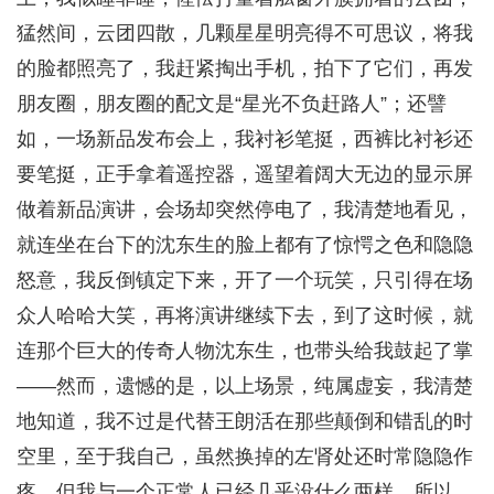
猛然间，云团四散，几颗星星明亮得不可思议，将我
的脸都照亮了，我赶紧掏出手机，拍下了它们，再发
朋友圈，朋友圈的配文是“星光不负赶路人”；还譬
如，一场新品发布会上，我衬衫笔挺，西裤比衬衫还
要笔挺，正手拿着遥控器，遥望着阔大无边的显示屏
做着新品演讲，会场却突然停电了，我清楚地看见，
就连坐在台下的沈东生的脸上都有了惊愕之色和隐隐
怒意，我反倒镇定下来，开了一个玩笑，只引得在场
众人哈哈大笑，再将演讲继续下去，到了这时候，就
连那个巨大的传奇人物沈东生，也带头给我鼓起了掌
——然而，遗憾的是，以上场景，纯属虚妄，我清楚
地知道，我不过是代替王朗活在那些颠倒和错乱的时
空里，至于我自己，虽然换掉的左肾处还时常隐隐作
疼，但我与一个正常人已经几乎没什么两样，所以，