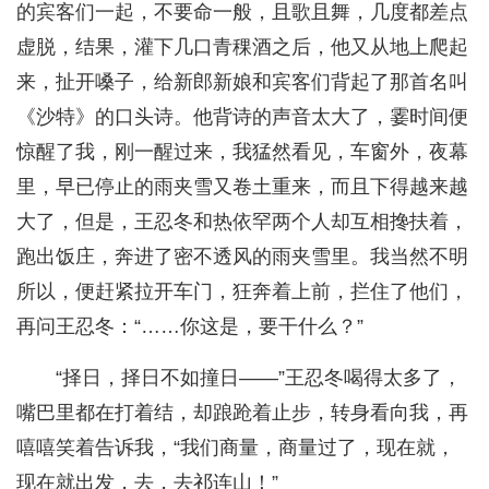
的宾客们一起，不要命一般，且歌且舞，几度都差点
虚脱，结果，灌下几口青稞酒之后，他又从地上爬起
来，扯开嗓子，给新郎新娘和宾客们背起了那首名叫
《沙特》的口头诗。他背诗的声音太大了，霎时间便
惊醒了我，刚一醒过来，我猛然看见，车窗外，夜幕
里，早已停止的雨夹雪又卷土重来，而且下得越来越
大了，但是，王忍冬和热依罕两个人却互相搀扶着，
跑出饭庄，奔进了密不透风的雨夹雪里。我当然不明
所以，便赶紧拉开车门，狂奔着上前，拦住了他们，
再问王忍冬：“……你这是，要干什么？”
“择日，择日不如撞日——”王忍冬喝得太多了，
嘴巴里都在打着结，却踉跄着止步，转身看向我，再
嘻嘻笑着告诉我，“我们商量，商量过了，现在就，
现在就出发，去，去祁连山！”