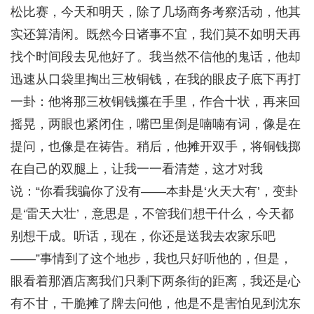
松比赛，今天和明天，除了几场商务考察活动，他其
实还算清闲。既然今日诸事不宜，我们莫不如明天再
找个时间段去见他好了。我当然不信他的鬼话，他却
迅速从口袋里掏出三枚铜钱，在我的眼皮子底下再打
一卦：他将那三枚铜钱攥在手里，作合十状，再来回
摇晃，两眼也紧闭住，嘴巴里倒是喃喃有词，像是在
提问，也像是在祷告。稍后，他摊开双手，将铜钱掷
在自己的双腿上，让我一一看清楚，这才对我
说：“你看我骗你了没有——本卦是‘火天大有’，变卦
是‘雷天大壮’，意思是，不管我们想干什么，今天都
别想干成。听话，现在，你还是送我去农家乐吧
——”事情到了这个地步，我也只好听他的，但是，
眼看着那酒店离我们只剩下两条街的距离，我还是心
有不甘，干脆摊了牌去问他，他是不是害怕见到沈东