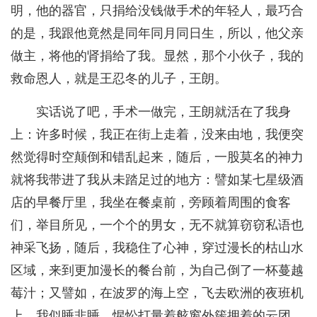
明，他的器官，只捐给没钱做手术的年轻人，最巧合
的是，我跟他竟然是同年同月同日生，所以，他父亲
做主，将他的肾捐给了我。显然，那个小伙子，我的
救命恩人，就是王忍冬的儿子，王朗。
实话说了吧，手术一做完，王朗就活在了我身
上：许多时候，我正在街上走着，没来由地，我便突
然觉得时空颠倒和错乱起来，随后，一股莫名的神力
就将我带进了我从未踏足过的地方：譬如某七星级酒
店的早餐厅里，我坐在餐桌前，旁顾着周围的食客
们，举目所见，一个个的男女，无不就算窃窃私语也
神采飞扬，随后，我稳住了心神，穿过漫长的枯山水
区域，来到更加漫长的餐台前，为自己倒了一杯蔓越
莓汁；又譬如，在波罗的海上空，飞去欧洲的夜班机
上，我似睡非睡，惺忪打量着舷窗外簇拥着的云团，