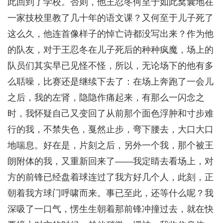
此回到了学校。否则，他王忍冬何至于如此窝囊地在
一家技校里教了几十年的语文课？又何至于儿子死了
这么久，他连首像样子的悼亡诗都没写出来？作为他
的队友，对于王忍冬在儿子死后的种种疯魔，场上的
队员们其实早已见怪不怪，所以，无论场下的他有多
么聒噪，比赛还是继续下去了：在场上奔跑了一会儿
之后，我的左肾，隐隐作痛起来，有那么一闪念之
时，我怀疑自己又变回了从前那个面色浮肿和寸步难
行的我，不禁失色，戛然止步，弯下腰去，大口大口
地喘息。好在是，片刻之后，另外一个我，那个被王
朗附体的我，又重新回来了——我定睛去看场上，对
方的前锋已经盘着球连过了我方好几个人，此刻，正
朝着我方球门呼啸而来。事已至此，还等什么呢？我
深吸了一口气，愣生生朝着那前锋冲撞过去，就在快