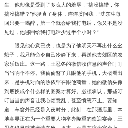
生。他却像是受到了多么大的羞辱，“搞没搞错，你
搞没搞错？”他挺直了身体，连连质问我，“沈东生每
回只要一喝醉，第一个就会给我打电话，你又不是没
见过，他哪回给我打电话少过半个小时？”
眼见他心意已决，也是为了他明天不再出什么幺
蛾子，我只能命令自己冷静下来，再送他去郊区的农
家乐饭庄。这一路，王忍冬的微信收信息的声音叮叮
当当响个不停。我偷偷瞥了几眼他的手机，大概看出
来，是手机对面的热依罕在跟他商量，她的微信头像
到底换成个什么样的图案才算好。必须承认，那些叮
叮当当的声音让我心烦意乱，甚至愤懑不止。要知
道，车窗外已经是入夜时分，此刻，在那酒店里，本
地各界正在为一个重要人物举办隆重的欢迎宴会，王
忍冬也早就被邀请在座。原本，正是在这个宴会上，