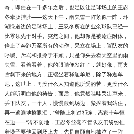
奇，即使在一千多年之后，也足以让足球场上的王忍
冬牵肠挂肚——这天下午，雨夹雪一阵紧似一阵，环
湖绿道边的足球场上，王忍冬所在的业余球队已经一
比零领先于对手。突然之间，他却像是被癔症附体，
停止了奔跑乃至所有的动作，呆立在场上，置队友的
呼喊、斥骂和推搡于不顾，只是仰头去看天空里的雨
夹雪。看着看着，他的眼睛便发红了，就好像，雨夹
雪飘下来的地方，正端坐着释迦牟尼，除了释迦牟
尼，这世上，再没什么人知道他所受的苦，更没什么
人能听明白他的祷告；而后，他竟然哇哇哭出声来，
丢下队友，一个人，慢慢踱到场边，紧挨着我站住，
再一遍遍地擦眼泪，“曾随上将过祁连，离家十年恒
在边——”冷不防地，王忍冬丝毫不管队友们纷纷扯
着嗓子要他回到场上去，先是自顾自地抽泣了一阵