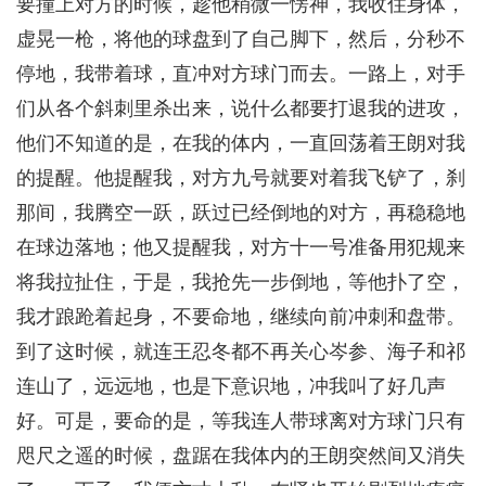
要撞上对方的时候，趁他稍微一愣神，我收住身体，
虚晃一枪，将他的球盘到了自己脚下，然后，分秒不
停地，我带着球，直冲对方球门而去。一路上，对手
们从各个斜刺里杀出来，说什么都要打退我的进攻，
他们不知道的是，在我的体内，一直回荡着王朗对我
的提醒。他提醒我，对方九号就要对着我飞铲了，刹
那间，我腾空一跃，跃过已经倒地的对方，再稳稳地
在球边落地；他又提醒我，对方十一号准备用犯规来
将我拉扯住，于是，我抢先一步倒地，等他扑了空，
我才踉跄着起身，不要命地，继续向前冲刺和盘带。
到了这时候，就连王忍冬都不再关心岑参、海子和祁
连山了，远远地，也是下意识地，冲我叫了好几声
好。可是，要命的是，等我连人带球离对方球门只有
咫尺之遥的时候，盘踞在我体内的王朗突然间又消失