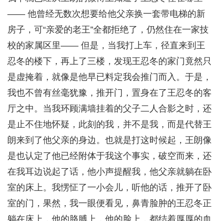
—— 他曾经无数次想要给他父亲换一套带电梯的新
房子，可“亲爱的老王”全都拒绝了，仍然住在一家技
校的家属区里—— 但是，当我打上车，径直来到王
忍冬的楼下，再上了三楼，发现王忍冬的家门竟然只
是虚掩着，就像是他早已料定我会推门而入。于是，
我也不曾有丝毫犹豫，推开门，置身在了王忍冬的客
厅之中。当我环顾满墙挂着的父子二人合影之时，还
是止不住地怀疑，此刻的我，并不是我，而是代替王
朗来到了他父亲的身边。也就是打这时候起，王朗像
是也认定了他已经附体于我这个事实，破空而来，还
在我耳边说起了话，他小声提醒我，他父亲就躺在卧
室的床上。我愣怔了一小会儿，听他的话，推开了卧
室的门，果然，我一眼便看见，鼻青脸肿的王忍冬正
躺在床上，他的胳膊上，他的脸上，都结着厚厚的血