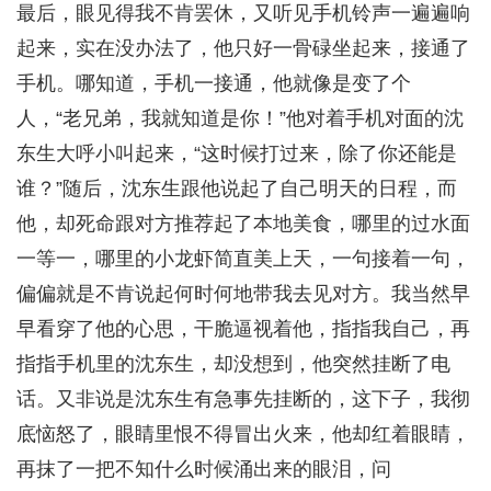
最后，眼见得我不肯罢休，又听见手机铃声一遍遍响
起来，实在没办法了，他只好一骨碌坐起来，接通了
手机。哪知道，手机一接通，他就像是变了个
人，“老兄弟，我就知道是你！”他对着手机对面的沈
东生大呼小叫起来，“这时候打过来，除了你还能是
谁？”随后，沈东生跟他说起了自己明天的日程，而
他，却死命跟对方推荐起了本地美食，哪里的过水面
一等一，哪里的小龙虾简直美上天，一句接着一句，
偏偏就是不肯说起何时何地带我去见对方。我当然早
早看穿了他的心思，干脆逼视着他，指指我自己，再
指指手机里的沈东生，却没想到，他突然挂断了电
话。又非说是沈东生有急事先挂断的，这下子，我彻
底恼怒了，眼睛里恨不得冒出火来，他却红着眼睛，
再抹了一把不知什么时候涌出来的眼泪，问