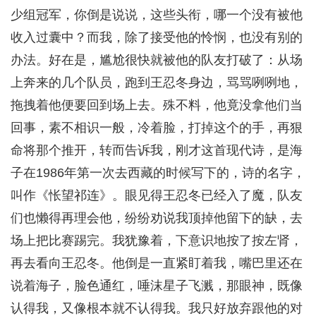
少组冠军，你倒是说说，这些头衔，哪一个没有被他
收入过囊中？而我，除了接受他的怜悯，也没有别的
办法。好在是，尴尬很快就被他的队友打破了：从场
上奔来的几个队员，跑到王忍冬身边，骂骂咧咧地，
拖拽着他便要回到场上去。殊不料，他竟没拿他们当
回事，素不相识一般，冷着脸，打掉这个的手，再狠
命将那个推开，转而告诉我，刚才这首现代诗，是海
子在1986年第一次去西藏的时候写下的，诗的名字，
叫作《怅望祁连》。眼见得王忍冬已经入了魔，队友
们也懒得再理会他，纷纷劝说我顶掉他留下的缺，去
场上把比赛踢完。我犹豫着，下意识地按了按左肾，
再去看向王忍冬。他倒是一直紧盯着我，嘴巴里还在
说着海子，脸色通红，唾沫星子飞溅，那眼神，既像
认得我，又像根本就不认得我。我只好放弃跟他的对