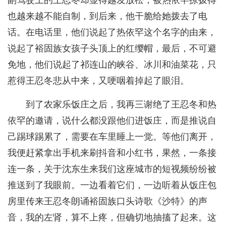
也越来越不能自制，到后来，他干脆给她拨去了电
话。在电话里，他们说起了热依罕这个名字的由来，
说起了裕固族女孩子头顶上的红缨帽，最后，不可避
免地，他们说起了祁连山的峡谷、冰川和油菜花，只
惹得王忍冬悲从中来，又哽咽着掉起了眼泪。
到了农家乐饭庄之后，我再三谢绝了王忍冬和热
依罕的邀请，说什么都没跟他们进饭庄，而是推说自
己踢球踢累了，需要在车里睡上一觉。等他们离开，
我便赶紧拿出手机来刷抖音和小红书，果然，一条接
连一条，关于沈东生来我们这座城市的短视频纷纷被
推送到了我眼前。一边看着它们，一边听着从饭庄包
房里传来王忍冬朗诵裕固族口头诗歌《沙特》的声
音，我的左肾，算不上疼，但确切地抽搐了起来。这