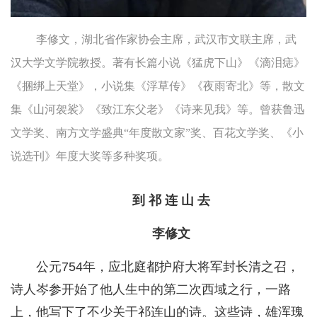
李修文，湖北省作家协会主席，武汉市文联主席，武
汉大学文学院教授。著有长篇小说《猛虎下山》《滴泪痣》
《捆绑上天堂》，小说集《浮草传》《夜雨寄北》等，散文
集《山河袈裟》《致江东父老》《诗来见我》等。曾获鲁迅
文学奖、南方文学盛典“年度散文家”奖、百花文学奖、《小
说选刊》年度大奖等多种奖项。
到 祁 连 山 去
李修文
公元754年，应北庭都护府大将军封长清之召，
诗人岑参开始了他人生中的第二次西域之行，一路
上，他写下了不少关于祁连山的诗。这些诗，雄浑瑰