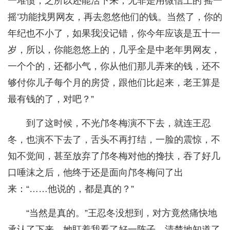
一堆债，之所以还能活下来，无非是用微信上的‘摇一
摇’功能找男网友，再去忽悠他们的钱。当然了，你的
年纪也不小了，如果我没记错，你今年应该是五十一
岁，所以，你能忽悠上的，几乎全是中老年男网友，
一个个的，还都小气，你从他们那儿弄来的钱，还不
够付你儿子每个月的房贷，跟他们比起来，老王算是
最有钱的了，对吧？”
到了这时候，不光邝冬梅演不下去，就连王忍
冬，也演不下去了，舌头不再打结，一脸的震惊，不
知不觉间，甚至放弃了邝冬梅对他的搀扶，吞了好几
口唾沫之后，他终于还是面向邝冬梅问了出
来：“……他说的，都是真的？”
“当然是真的。”王忍冬没想到，对方竟然痛快地
承认了下来，她盯着我看了好一阵子，清楚地知道了