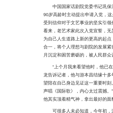
中国国家话剧院党委书记巩保
90岁高龄时主动提出申请入党，
受到信仰对于文艺事业的坚实引领
看来，老艺术家此次入党宣誓，无
为自己人生道路上新的更高的起点
合一，将个人理想与剧院的发展紧
月沉淀和困苦磨砺的，被人民群众
“上个月我来看望他时，他已
龙告诉记者，他与游本昌结缘十多
望陪在自己身边见证这一重要时刻
声唱《国际歌》，内心太过震撼。
他其实顶着精气神，拿出最好的面
可很多人未必知道，今年初，