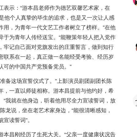
江表示：“游本昌老师作为德艺双馨艺术家，在
这是他个人真挚的毕生的追求，也是又一次让人感
作用，为青年一代文艺工作者树立了榜样。”在他
异于为青年人传经送宝。“能鞭策年轻人把入党作
，牢记自己面对党旗发出的庄重誓言，做到知行
密联系在一起，真正做一名能经受考验、经历岁
认可的中国共产党预备党员。”
在准备这场宣誓仪式了。”上影演员剧团副团长陈
年，一直以师徒相称。游本昌提前与他约好，希
。“我就在他身边，听着他用尽全力宣读誓词，放
”陈龙说，坐在老艺术家身边，“能很清晰感知，
貌宣读誓词”。
游本昌刚经历了生死大关。“父亲一度健康状况告