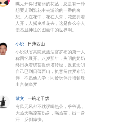
瞧见开得很繁丽的花丛，总是有一种
想要走到繁花中去游冶的一番的奢
想。人在花中，花在人旁，花簇拥着
人开，人摇曳着花去，这是多么令人
羡慕且神往的图画中的世界啊。
小说
|
日薄西山
小说以省高院藏族法官罗布的第一人
称回忆展开。八岁那年，失明的奶奶
终日执着绕菩提佛塔转经，反复念叨
自己已到日薄西山，执意留住罗布陪
伴，不愿他入学；同龄玩伴丹增顿珠
出言刺痛罗
散文
|
一碗老干烘
有风无风都不耽误喝热茶，爷爷说，
大热天喝凉茶伤身，喝热茶，出一身
汗，反倒凉快。