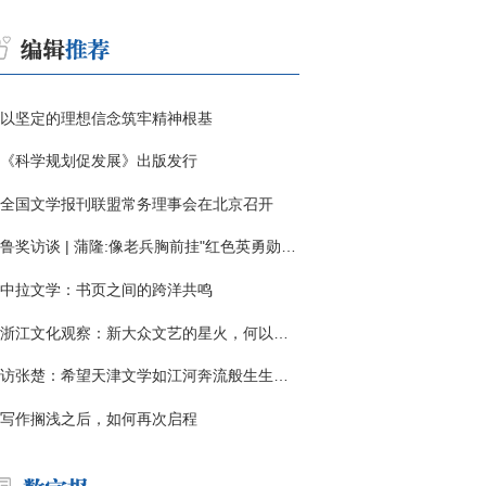
以坚定的理想信念筑牢精神根基
《科学规划促发展》出版发行
全国文学报刊联盟常务理事会在北京召开
鲁奖访谈 | 蒲隆:像老兵胸前挂"红色英勇勋章"
中拉文学：书页之间的跨洋共鸣
浙江文化观察：新大众文艺的星火，何以燎原？
访张楚：希望天津文学如江河奔流般生生不息
写作搁浅之后，如何再次启程