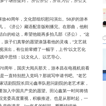
的多个场合提到，“济公济公，济世为公，济公文
平解放40周年，文化部组织慰问演出。58岁的游本
儿，《济公》藏语配音版刚播完。在那曲，他刚
洁白的哈达，希望他能再多拍几部《济公》。“这
得，孩子们真挚的愿望涤荡着他的灵魂，“文艺就
随央视演出，有位前辈赠了一幅字，上书“以文艺化
实践中思悟：以文化人、以艺导心。
立70周年，国庆大阅兵那天，游本昌在电视机前看
不是一直特别想入党吗？那就写申请书吧。”老艺
国家话剧院院长田沁鑫率队慰问剧院的老艺术家，
要加入中国共产党的愿望。田沁鑫第一时间将情
院党委高度重视，积极推进。也是从那时起，一