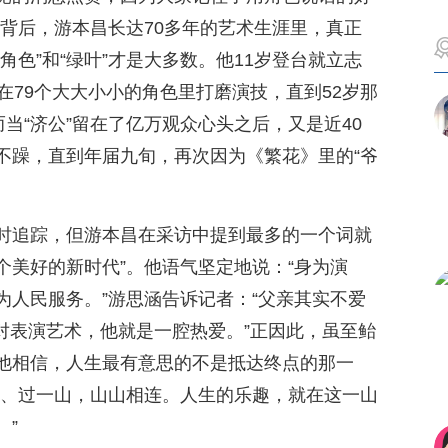
”的背后，游本昌长达70多年的艺术生涯里，真正
角色”和“绿叶”才是大多数。他11岁登台就立志
在79个大大小小的角色里打磨演技，直到52岁那
而当“济公”留在了亿万观众心头之后，又是近40
不躁，直到年届九旬，再次因为《繁花》里的“爷
时追踪，但游本昌在采访中提到最多的一个词就
这个美好的新时代”。他语气坚定地说：“身为演
为人民服务。”游思涵告诉记者：“父亲其实不爱
乐。对表演艺术，他就是一腔热爱。”正因此，虽至鲐
他相信，人生最有意思的不是抵达终点的那一
山、过一山，山山相连。人生的乐趣，就在这一山
。”