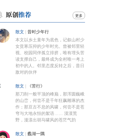
更多
散文
|
昔时少年行
本文以乡土童年为底色，记叙山村少
女贫寒压抑的少年时光。曾被邻里轻
视、校园同伴孤立排挤，唯有埋头苦
读支撑自己，最终成为全村唯一考上
初中的人。邻里态度反转之后，昔日
敌对的伙伴
散文
|
《苦行》
那刀削一般平顶的峰巅，那浑圆巍峨
的山峦，何尝不是千年狂飙雕琢的杰
作；那亘古不息的风啸，何尝不是苍
穹与大地永恒的絮语…… 漠漠荒
野，漫漾出胡马啸风的苍茫气韵
散文
|
蠡湖一隅