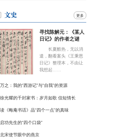
更多
寻找陈解元：《某人
日记》的作者之谜
长夏酷热，无以消
遣，翻看案头《王秉恩
日记》整理本，不由让
我想起……
万之：我的“西游记”与“自我”的资源
徐光耀的千封家书：岁月如歌 信短情长
读《晦庵书话》品“四个一点”的真味
启功先生的“四个口袋”
北宋使节眼中的燕京