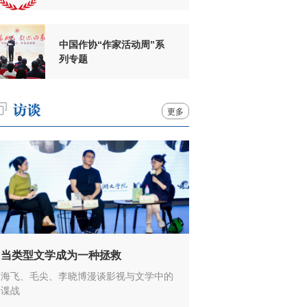
周年
中国作协“作家活动周”系
列专题
更多
当类型文学成为一种拯救
海飞、毛尖、李晓博漫谈影视与文学中的
谍战