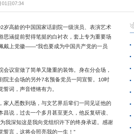
01日07:34
夕，92岁高龄的中国国家话剧院一级演员、表演艺术
游思涵提前熨得笔挺的白衬衣，套上专为重要场
佩戴上党徽——“我也要成为中国共产党的一员
院会议室做了简单又隆重的装饰。身在分会场，
剧院主会场的另外7名预备党员一同宣誓。10时
党誓词，声音铿锵有力。
，家人悉数到场，与文艺界后辈们一同见证他的
本昌说，过去一个多月甚至更久，他反复研读、
因为我深知这是我向党组织许下的终身承诺。感谢
党誓言，这将会照亮我的一生！”