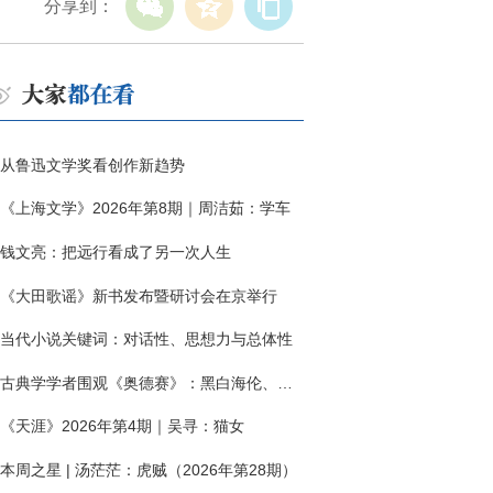
分享到：
从鲁迅文学奖看创作新趋势
《上海文学》2026年第8期｜周洁茹：学车
钱文亮：把远行看成了另一次人生
《大田歌谣》新书发布暨研讨会在京举行
当代小说关键词：对话性、思想力与总体性
古典学学者围观《奥德赛》：黑白海伦、佩涅罗佩的别针与神秘入侵者
《天涯》2026年第4期｜吴寻：猫女
本周之星 | 汤茫茫：虎贼（2026年第28期）