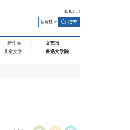
[
旧版
入口]
新作品
文艺报
儿童文学
鲁迅文学院