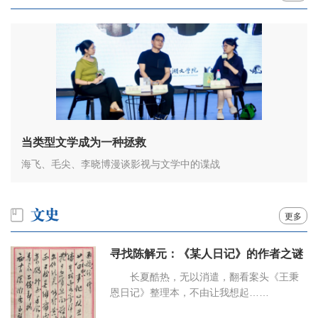
当类型文学成为一种拯救
海飞、毛尖、李晓博漫谈影视与文学中的谍战
更多
寻找陈解元：《某人日记》的作者之谜
长夏酷热，无以消遣，翻看案头《王秉
恩日记》整理本，不由让我想起……