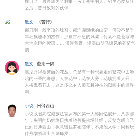
撑自己，最终成为全村唯一考上初中的人。邻里态度反转
之后，昔日敌对的伙伴
散文
|
《苦行》
那刀削一般平顶的峰巅，那浑圆巍峨的山峦，何尝不是千
年狂飙雕琢的杰作；那亘古不息的风啸，何尝不是苍穹与
大地永恒的絮语…… 漠漠荒野，漫漾出胡马啸风的苍茫气
韵
散文
|
蠡湖一隅
瞧见开得很繁丽的花丛，总是有一种想要走到繁花中去游
冶的一番的奢想。人在花中，花在人旁，花簇拥着人开，
人摇曳着花去，这是多么令人羡慕且神往的图画中的世界
啊。
小说
|
日薄西山
小说以省高院藏族法官罗布的第一人称回忆展开。八岁那
年，失明的奶奶终日执着绕菩提佛塔转经，反复念叨自己
已到日薄西山，执意留住罗布陪伴，不愿他入学；同龄玩
伴丹增顿珠出言刺痛罗