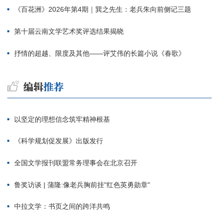
《百花洲》2026年第4期｜巽之先生：老兵朱向前侧记三题
第十届云南文学艺术奖评选结果揭晓
抒情的超越、限度及其他——评艾伟的长篇小说《春歌》
以坚定的理想信念筑牢精神根基
《科学规划促发展》出版发行
全国文学报刊联盟常务理事会在北京召开
鲁奖访谈 | 蒲隆:像老兵胸前挂"红色英勇勋章"
中拉文学：书页之间的跨洋共鸣