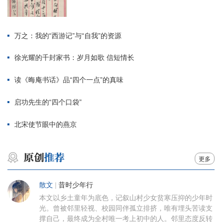
万之：我的“西游记”与“自我”的资源
徐光耀的千封家书：岁月如歌 信短情长
读《晦庵书话》品“四个一点”的真味
启功先生的“四个口袋”
北宋使节眼中的燕京
更多
散文
|
昔时少年行
本文以乡土童年为底色，记叙山村少女贫寒压抑的少年时
光。曾被邻里轻视、校园同伴孤立排挤，唯有埋头苦读支
撑自己，最终成为全村唯一考上初中的人。邻里态度反转