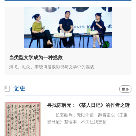
当类型文学成为一种拯救
海飞、毛尖、李晓博漫谈影视与文学中的谍战
更多
寻找陈解元：《某人日记》的作者之谜
长夏酷热，无以消遣，翻看案头《王秉
恩日记》整理本，不由让我想起……