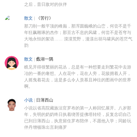
之后，昔日敌对的伙伴
散文
|
《苦行》
那刀削一般平顶的峰巅，那浑圆巍峨的山峦，何尝不是千
年狂飙雕琢的杰作；那亘古不息的风啸，何尝不是苍穹与
大地永恒的絮语…… 漠漠荒野，漫漾出胡马啸风的苍茫气
韵
散文
|
蠡湖一隅
瞧见开得很繁丽的花丛，总是有一种想要走到繁花中去游
冶的一番的奢想。人在花中，花在人旁，花簇拥着人开，
人摇曳着花去，这是多么令人羡慕且神往的图画中的世界
啊。
小说
|
日薄西山
小说以省高院藏族法官罗布的第一人称回忆展开。八岁那
年，失明的奶奶终日执着绕菩提佛塔转经，反复念叨自己
已到日薄西山，执意留住罗布陪伴，不愿他入学；同龄玩
伴丹增顿珠出言刺痛罗