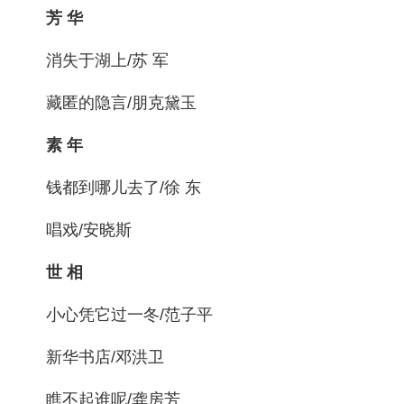
芳 华
消失于湖上/苏 军
藏匿的隐言/朋克黛玉
素 年
钱都到哪儿去了/徐 东
唱戏/安晓斯
世 相
小心凭它过一冬/范子平
新华书店/邓洪卫
瞧不起谁呢/龚房芳