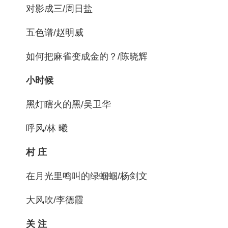
对影成三/周日盐
五色谱/赵明威
如何把麻雀变成金的？/陈晓辉
小时候
黑灯瞎火的黑/吴卫华
呼风/林 曦
村 庄
在月光里鸣叫的绿蝈蝈/杨剑文
大风吹/李德霞
关 注