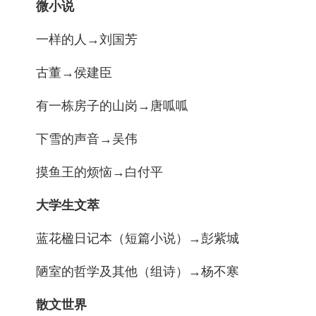
微小说
一样的人→刘国芳
古董→侯建臣
有一栋房子的山岗→唐呱呱
下雪的声音→吴伟
摸鱼王的烦恼→白付平
大学生文萃
蓝花楹日记本（短篇小说）→彭紫城
陋室的哲学及其他（组诗）→杨不寒
散文世界