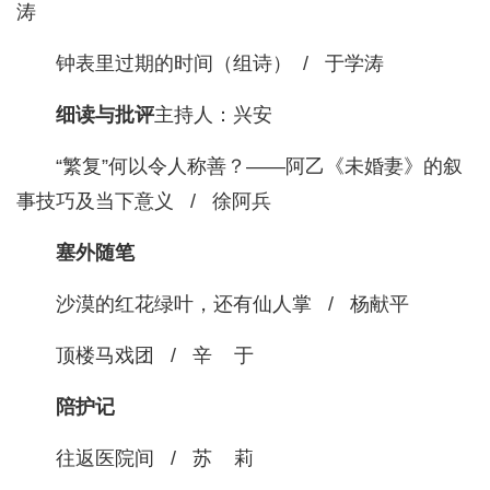
涛
钟表里过期的时间（组诗） / 于学涛
细读与批评
主持人：兴安
“繁复”何以令人称善？——阿乙《未婚妻》的叙
事技巧及当下意义 / 徐阿兵
塞外随笔
沙漠的红花绿叶，还有仙人掌 / 杨献平
顶楼马戏团 / 辛 于
陪护记
往返医院间 / 苏 莉