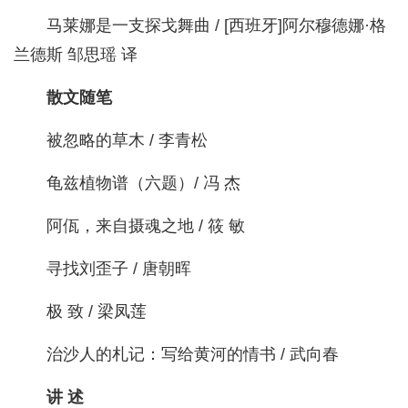
马莱娜是一支探戈舞曲 / [西班牙]阿尔穆德娜·格
兰德斯 邹思瑶 译
散文随笔
被忽略的草木 / 李青松
龟兹植物谱（六题）/ 冯 杰
阿佤，来自摄魂之地 / 筱 敏
寻找刘歪子 / 唐朝晖
极 致 / 梁凤莲
治沙人的札记：写给黄河的情书 / 武向春
讲 述