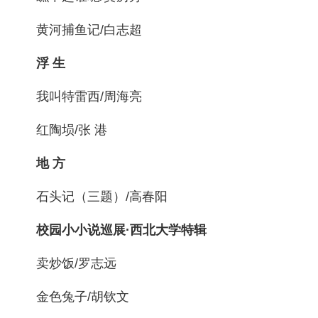
黄河捕鱼记/白志超
浮 生
我叫特雷西/周海亮
红陶埙/张 港
地 方
石头记（三题）/高春阳
校园小小说巡展·西北大学特辑
卖炒饭/罗志远
金色兔子/胡钦文