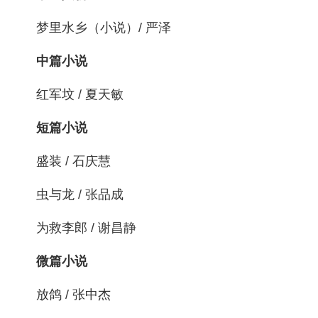
梦里水乡（小说）/ 严泽
中篇小说
红军坟 / 夏天敏
短篇小说
盛装 / 石庆慧
虫与龙 / 张品成
为救李郎 / 谢昌静
微篇小说
放鸽 / 张中杰