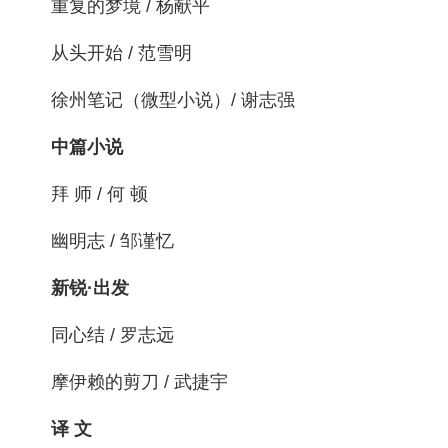
重复的梦境 / 杨献平
从头开始 / 范雪明
徐州笔记（微型小说）/ 谢志强
中篇小说
拜 师 / 何 顿
幽明志 / 邹谨忆
新锐·出发
同心结 / 罗志远
摩伊赖的剪刀 / 武捷宇
译 文