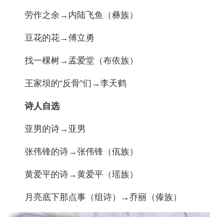
劳作之余→内陆飞鱼（彝族）
豆花的花→傅立勇
找一棵树→孟爱堂（布依族）
王家坝的“反骨”们→李天鹤
诗人自选
亚男的诗→亚男
张伟锋的诗→张伟锋（佤族）
黄爱平的诗→黄爱平（瑶族）
月亮底下那点事（组诗）→乔丽（傣族）