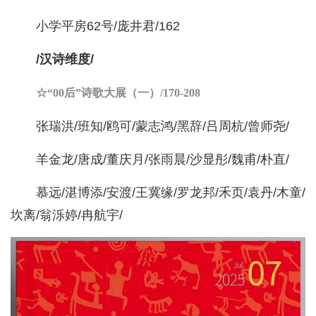
小学平房62号/庞井君/162
/汉诗维度/
☆“00后”诗歌大展（一）/170-208
张瑞洪/班知/鸥可/蒙志鸿/黑辞/吕周杭/曾师尧/
羊金龙/唐成/董庆月/张雨晨/沙显彤/魏甫/朴直/
慕远/湛博添/安渡/王冀缘/罗龙邦/禾页/袁丹/木童/
坎离/翁泺婷/冉航宇/