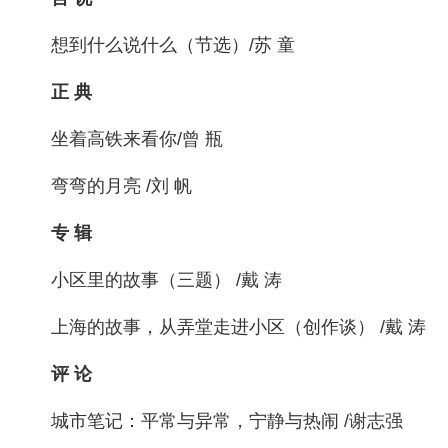
想到什么说什么（节选）/苏 童
正 典
坐着高铁来看你/曾 瓶
弯弯的月亮 /刘 帆
专 辑
小区里的故事（三题） /戴 涛
上海的故事，从弄堂走进小区（创作谈） /戴 涛
评 论
城市笔记：平常与异常，宁静与热闹 /谢志强