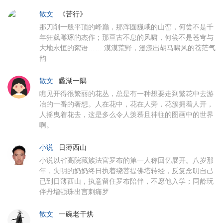
散文
|
《苦行》
那刀削一般平顶的峰巅，那浑圆巍峨的山峦，何尝不是千
年狂飙雕琢的杰作；那亘古不息的风啸，何尝不是苍穹与
大地永恒的絮语…… 漠漠荒野，漫漾出胡马啸风的苍茫气
韵
散文
|
蠡湖一隅
瞧见开得很繁丽的花丛，总是有一种想要走到繁花中去游
冶的一番的奢想。人在花中，花在人旁，花簇拥着人开，
人摇曳着花去，这是多么令人羡慕且神往的图画中的世界
啊。
小说
|
日薄西山
小说以省高院藏族法官罗布的第一人称回忆展开。八岁那
年，失明的奶奶终日执着绕菩提佛塔转经，反复念叨自己
已到日薄西山，执意留住罗布陪伴，不愿他入学；同龄玩
伴丹增顿珠出言刺痛罗
散文
|
一碗老干烘