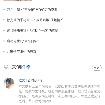
万之：我的“西游记”与“自我”的资源
徐光耀的千封家书：岁月如歌 信短情长
读《晦庵书话》品“四个一点”的真味
启功先生的“四个口袋”
北宋使节眼中的燕京
更多
散文
|
昔时少年行
本文以乡土童年为底色，记叙山村少女贫寒压抑的少年时
光。曾被邻里轻视、校园同伴孤立排挤，唯有埋头苦读支
撑自己，最终成为全村唯一考上初中的人。邻里态度反转
之后，昔日敌对的伙伴