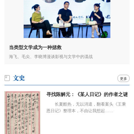
当类型文学成为一种拯救
海飞、毛尖、李晓博漫谈影视与文学中的谍战
更多
寻找陈解元：《某人日记》的作者之谜
长夏酷热，无以消遣，翻看案头《王秉
恩日记》整理本，不由让我想起……