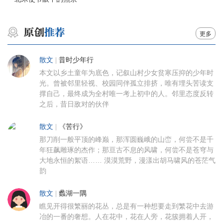
更多
散文
|
昔时少年行
本文以乡土童年为底色，记叙山村少女贫寒压抑的少年时
光。曾被邻里轻视、校园同伴孤立排挤，唯有埋头苦读支
撑自己，最终成为全村唯一考上初中的人。邻里态度反转
之后，昔日敌对的伙伴
散文
|
《苦行》
那刀削一般平顶的峰巅，那浑圆巍峨的山峦，何尝不是千
年狂飙雕琢的杰作；那亘古不息的风啸，何尝不是苍穹与
大地永恒的絮语…… 漠漠荒野，漫漾出胡马啸风的苍茫气
韵
散文
|
蠡湖一隅
瞧见开得很繁丽的花丛，总是有一种想要走到繁花中去游
冶的一番的奢想。人在花中，花在人旁，花簇拥着人开，