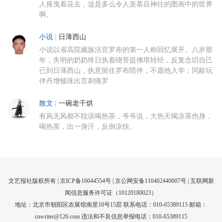
人摇曳着花去，这是多么令人羡慕且神往的图画中的世界
啊。
小说
|
日薄西山
小说以省高院藏族法官罗布的第一人称回忆展开。八岁那
年，失明的奶奶终日执着绕菩提佛塔转经，反复念叨自己
已到日薄西山，执意留住罗布陪伴，不愿他入学；同龄玩
伴丹增顿珠出言刺痛罗
散文
|
一碗老干烘
有风无风都不耽误喝热茶，爷爷说，大热天喝凉茶伤身，
喝热茶，出一身汗，反倒凉快。
文艺报社版权所有 |
京ICP备16044554号
| 京公网安备110402440007号 |
互联网新
闻信息服务许可证（10120180023）
地址：北京市朝阳区农展馆南里10号15层 联系电话：010-65389115 邮箱：
cnwriter@126.com 违法和不良信息举报电话：010-65389115