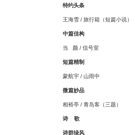
特约头条
王海雪 / 旅行箱（短篇小说）
中篇佳构
当 颜 / 信号室
短篇精制
蒙航宇 / 山雨中
微篇妙品
相裕亭 / 青岛客（三题）
诗 歌
诗群绿风