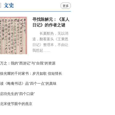
更多
寻找陈解元：《某人
日记》的作者之谜
长夏酷热，无以消
遣，翻看案头《王秉恩
日记》整理本，不由让
我想起……
万之：我的“西游记”与“自我”的资源
徐光耀的千封家书：岁月如歌 信短情长
读《晦庵书话》品“四个一点”的真味
启功先生的“四个口袋”
北宋使节眼中的燕京