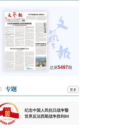
5497
总第
期
更多
纪念中国人民抗日战争暨
世界反法西斯战争胜利80
周年