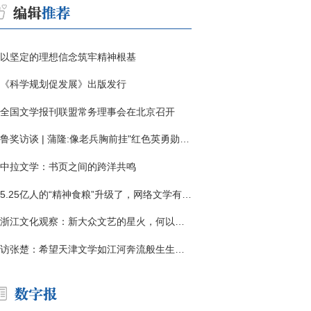
以坚定的理想信念筑牢精神根基
《科学规划促发展》出版发行
全国文学报刊联盟常务理事会在北京召开
鲁奖访谈 | 蒲隆:像老兵胸前挂"红色英勇勋章"
中拉文学：书页之间的跨洋共鸣
5.25亿人的“精神食粮”升级了，网络文学有了哪些新变化？
浙江文化观察：新大众文艺的星火，何以燎原？
访张楚：希望天津文学如江河奔流般生生不息