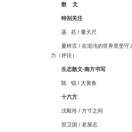
散 文
特别关注
菡 萏 / 量天尺
夏梓言 / 在混沌的世界里坚
力（评论）
生态散文·南方书写
陈 锟 / 大黄鱼
十六方
沈毅玲 / 方寸之间
贺卫国 / 老屋志