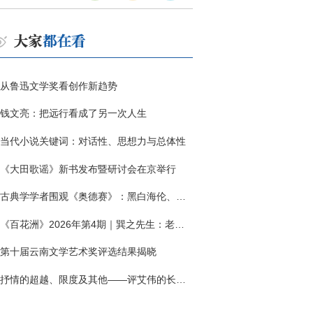
从鲁迅文学奖看创作新趋势
钱文亮：把远行看成了另一次人生
当代小说关键词：对话性、思想力与总体性
《大田歌谣》新书发布暨研讨会在京举行
古典学学者围观《奥德赛》：黑白海伦、佩涅罗佩的别针与神秘入侵者
《百花洲》2026年第4期｜巽之先生：老兵朱向前侧记三题
第十届云南文学艺术奖评选结果揭晓
抒情的超越、限度及其他——评艾伟的长篇小说《春歌》