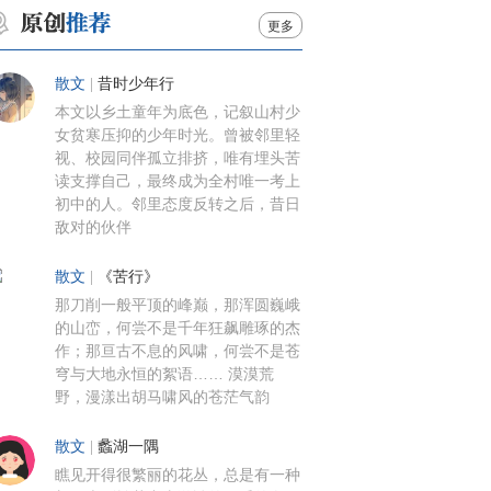
更多
散文
|
昔时少年行
本文以乡土童年为底色，记叙山村少
女贫寒压抑的少年时光。曾被邻里轻
视、校园同伴孤立排挤，唯有埋头苦
读支撑自己，最终成为全村唯一考上
初中的人。邻里态度反转之后，昔日
敌对的伙伴
散文
|
《苦行》
那刀削一般平顶的峰巅，那浑圆巍峨
的山峦，何尝不是千年狂飙雕琢的杰
作；那亘古不息的风啸，何尝不是苍
穹与大地永恒的絮语…… 漠漠荒
野，漫漾出胡马啸风的苍茫气韵
散文
|
蠡湖一隅
瞧见开得很繁丽的花丛，总是有一种