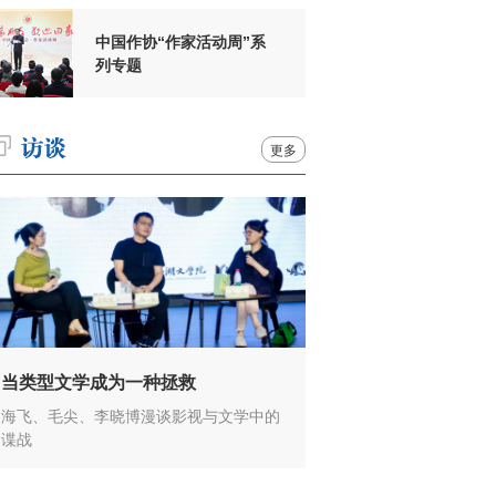
中国作协“作家活动周”系
列专题
更多
当类型文学成为一种拯救
海飞、毛尖、李晓博漫谈影视与文学中的
谍战