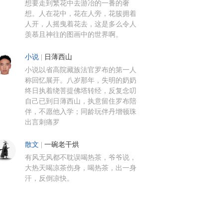
想要走到繁花中去游冶的一番的奢
想。人在花中，花在人旁，花簇拥着
人开，人摇曳着花去，这是多么令人
羡慕且神往的图画中的世界啊。
小说
|
日薄西山
小说以省高院藏族法官罗布的第一人
称回忆展开。八岁那年，失明的奶奶
终日执着绕菩提佛塔转经，反复念叨
自己已到日薄西山，执意留住罗布陪
伴，不愿他入学；同龄玩伴丹增顿珠
出言刺痛罗
散文
|
一碗老干烘
有风无风都不耽误喝热茶，爷爷说，
大热天喝凉茶伤身，喝热茶，出一身
汗，反倒凉快。