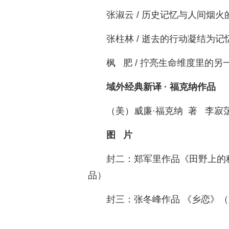
张淑云 / 历史记忆与人间烟
张柱林 / 逝去的行动凝结为
枫 肥 / 拧亮生命维度里的
域外经典新译 · 福克纳作品
（美）威廉·福克纳 著 李寂荡
图 片
封二：郑军里作品《田野上的
品）
封三：张冬峰作品 《乡恋》