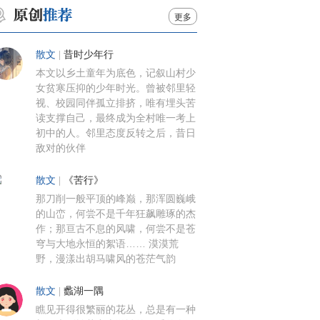
更多
散文
|
昔时少年行
本文以乡土童年为底色，记叙山村少
女贫寒压抑的少年时光。曾被邻里轻
视、校园同伴孤立排挤，唯有埋头苦
读支撑自己，最终成为全村唯一考上
初中的人。邻里态度反转之后，昔日
敌对的伙伴
散文
|
《苦行》
那刀削一般平顶的峰巅，那浑圆巍峨
的山峦，何尝不是千年狂飙雕琢的杰
作；那亘古不息的风啸，何尝不是苍
穹与大地永恒的絮语…… 漠漠荒
野，漫漾出胡马啸风的苍茫气韵
散文
|
蠡湖一隅
瞧见开得很繁丽的花丛，总是有一种