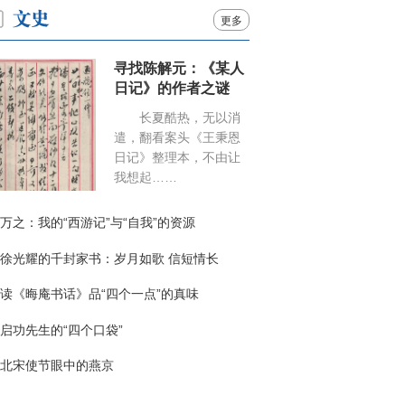
更多
寻找陈解元：《某人
日记》的作者之谜
长夏酷热，无以消
遣，翻看案头《王秉恩
日记》整理本，不由让
我想起……
万之：我的“西游记”与“自我”的资源
徐光耀的千封家书：岁月如歌 信短情长
读《晦庵书话》品“四个一点”的真味
启功先生的“四个口袋”
北宋使节眼中的燕京