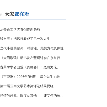
从鲁迅文学奖看创作新趋势
钱文亮：把远行看成了另一次人生
当代小说关键词：对话性、思想力与总体性
《大田歌谣》新书发布暨研讨会在京举行
古典学学者围观《奥德赛》：黑白海伦、佩涅罗佩的别针与神秘入侵者
《百花洲》2026年第4期｜巽之先生：老兵朱向前侧记三题
第十届云南文学艺术奖评选结果揭晓
抒情的超越、限度及其他——评艾伟的长篇小说《春歌》