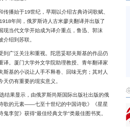
和传播始于19世纪，早期以介绍古典诗词歌赋、
—1918年间，俄罗斯诗人古米廖夫翻译并出版了
国现当代文学开始成为译介重点，鲁迅、郭沫
被介绍到苏联。
受到广泛关注和重视。陀思妥耶夫斯基的作品仍
重译。厦门大学外文学院助理教授、青年翻译家
夫斯基的小说让人手不释卷、回味无穷；其对人
今天仍有重要的现实意义。
评选结果显示，由俄罗斯尚斯国际出版社出版的俄
诗歌的元素——七至十世纪的中国诗歌》《星星
诗鬼李贺》获得“最佳经典文学”类最佳图书奖。