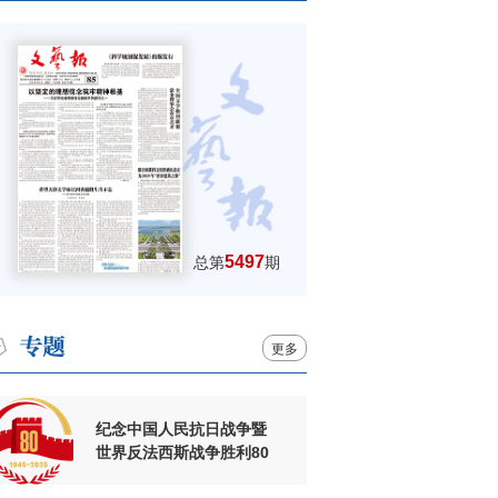
5497
总第
期
更多
纪念中国人民抗日战争暨
世界反法西斯战争胜利80
周年