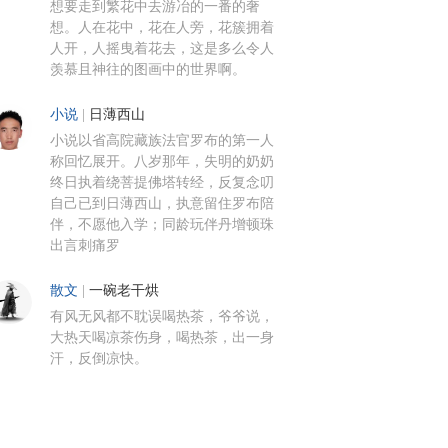
想要走到繁花中去游冶的一番的奢
想。人在花中，花在人旁，花簇拥着
人开，人摇曳着花去，这是多么令人
羡慕且神往的图画中的世界啊。
小说
|
日薄西山
小说以省高院藏族法官罗布的第一人
称回忆展开。八岁那年，失明的奶奶
终日执着绕菩提佛塔转经，反复念叨
自己已到日薄西山，执意留住罗布陪
伴，不愿他入学；同龄玩伴丹增顿珠
出言刺痛罗
散文
|
一碗老干烘
有风无风都不耽误喝热茶，爷爷说，
大热天喝凉茶伤身，喝热茶，出一身
汗，反倒凉快。