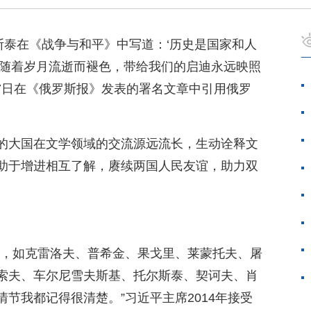
斯泰在《战争与和平》中写道：‘历史是国家和人
会随着岁月流逝而褪色，带给我们的启迪永远映照
7日在《俄罗斯报》发表的署名文章中引用俄罗
的大国在文学领域的交流源远流长，生动诠释文
助于增进相互了解，赓续两国人民友谊，助力双
品，如克雷洛夫、普希金、果戈里、莱蒙托夫、屠
索夫、车尔尼雪夫斯基、托尔斯泰、契诃夫、肖
节我都记得很清楚。”习近平主席2014年接受