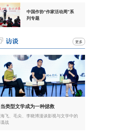
中国作协“作家活动周”系
列专题
更多
当类型文学成为一种拯救
海飞、毛尖、李晓博漫谈影视与文学中的
谍战