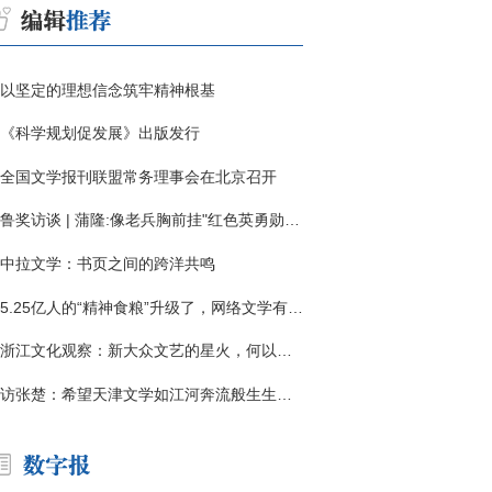
以坚定的理想信念筑牢精神根基
《科学规划促发展》出版发行
全国文学报刊联盟常务理事会在北京召开
鲁奖访谈 | 蒲隆:像老兵胸前挂"红色英勇勋章"
中拉文学：书页之间的跨洋共鸣
5.25亿人的“精神食粮”升级了，网络文学有了哪些新变化？
浙江文化观察：新大众文艺的星火，何以燎原？
访张楚：希望天津文学如江河奔流般生生不息