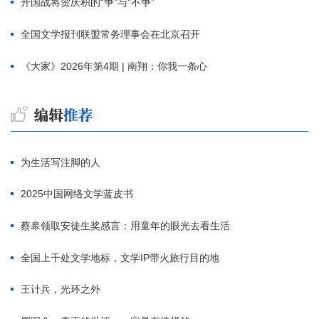
开国战将贺庆积的“争”与“不争”
全国文学报刊联盟常务理事会在北京召开
《大家》2026年第4期 | 南翔：你我一条心
为生活写注脚的人
2025中国网络文学蓝皮书
蔡皋领取安徒生奖感言：用童年的眼光去看生活
全国上千处文学地标，文学IP带火旅行目的地
王计兵，光环之外