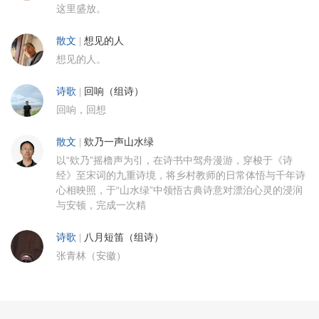
这里盛放。
散文
|
想见的人
想见的人。
诗歌
|
回响（组诗）
回响，回想
散文
|
欸乃一声山水绿
以“欸乃”摇橹声为引，在诗书中驾舟漫游，穿梭于《诗
经》至宋词的九重诗境，将乡村教师的日常体悟与千年诗
心相映照，于“山水绿”中领悟古典诗意对漂泊心灵的浸润
与安顿，完成一次精
诗歌
|
八月短笛（组诗）
张青林（安徽）