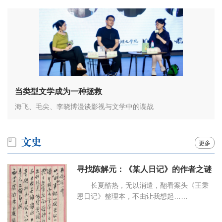
当类型文学成为一种拯救
海飞、毛尖、李晓博漫谈影视与文学中的谍战
更多
寻找陈解元：《某人日记》的作者之谜
长夏酷热，无以消遣，翻看案头《王秉
恩日记》整理本，不由让我想起……