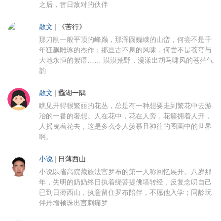
之后，昔日敌对的伙伴
散文
|
《苦行》
那刀削一般平顶的峰巅，那浑圆巍峨的山峦，何尝不是千
年狂飙雕琢的杰作；那亘古不息的风啸，何尝不是苍穹与
大地永恒的絮语…… 漠漠荒野，漫漾出胡马啸风的苍茫气
韵
散文
|
蠡湖一隅
瞧见开得很繁丽的花丛，总是有一种想要走到繁花中去游
冶的一番的奢想。人在花中，花在人旁，花簇拥着人开，
人摇曳着花去，这是多么令人羡慕且神往的图画中的世界
啊。
小说
|
日薄西山
小说以省高院藏族法官罗布的第一人称回忆展开。八岁那
年，失明的奶奶终日执着绕菩提佛塔转经，反复念叨自己
已到日薄西山，执意留住罗布陪伴，不愿他入学；同龄玩
伴丹增顿珠出言刺痛罗