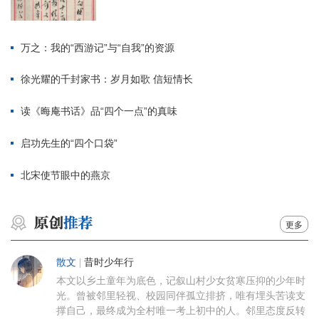
万之：我的“西游记”与“自我”的资源
徐光耀的千封家书：岁月如歌 信短情长
读《晦庵书话》品“四个一点”的真味
启功先生的“四个口袋”
北宋使节眼中的燕京
更多
散文
|
昔时少年行
本文以乡土童年为底色，记叙山村少女贫寒压抑的少年时
光。曾被邻里轻视、校园同伴孤立排挤，唯有埋头苦读支
撑自己，最终成为全村唯一考上初中的人。邻里态度反转