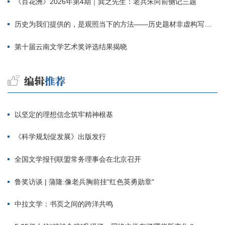
《百花洲》2026年第4期｜巽之先生：老兵朱向前侧记三题
历史为我们提供的，是观照当下的方法——历史题材非虚构写作多人谈
第十届云南文学艺术奖评选结果揭晓
以坚定的理想信念筑牢精神根基
《科学规划促发展》出版发行
全国文学报刊联盟常务理事会在北京召开
鲁奖访谈 | 蒲隆:像老兵胸前挂"红色英勇勋章"
中拉文学：书页之间的跨洋共鸣