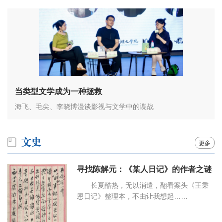
当类型文学成为一种拯救
海飞、毛尖、李晓博漫谈影视与文学中的谍战
更多
寻找陈解元：《某人日记》的作者之谜
长夏酷热，无以消遣，翻看案头《王秉
恩日记》整理本，不由让我想起……