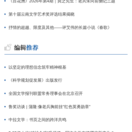
《百花洲》2026年第4期｜巽之先生：老兵朱向前侧记三题
第十届云南文学艺术奖评选结果揭晓
抒情的超越、限度及其他——评艾伟的长篇小说《春歌》
以坚定的理想信念筑牢精神根基
《科学规划促发展》出版发行
全国文学报刊联盟常务理事会在北京召开
鲁奖访谈 | 蒲隆:像老兵胸前挂"红色英勇勋章"
中拉文学：书页之间的跨洋共鸣