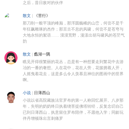
之后，昔日敌对的伙伴
散文
|
《苦行》
那刀削一般平顶的峰巅，那浑圆巍峨的山峦，何尝不是千
年狂飙雕琢的杰作；那亘古不息的风啸，何尝不是苍穹与
大地永恒的絮语…… 漠漠荒野，漫漾出胡马啸风的苍茫气
韵
散文
|
蠡湖一隅
瞧见开得很繁丽的花丛，总是有一种想要走到繁花中去游
冶的一番的奢想。人在花中，花在人旁，花簇拥着人开，
人摇曳着花去，这是多么令人羡慕且神往的图画中的世界
啊。
小说
|
日薄西山
小说以省高院藏族法官罗布的第一人称回忆展开。八岁那
年，失明的奶奶终日执着绕菩提佛塔转经，反复念叨自己
已到日薄西山，执意留住罗布陪伴，不愿他入学；同龄玩
伴丹增顿珠出言刺痛罗