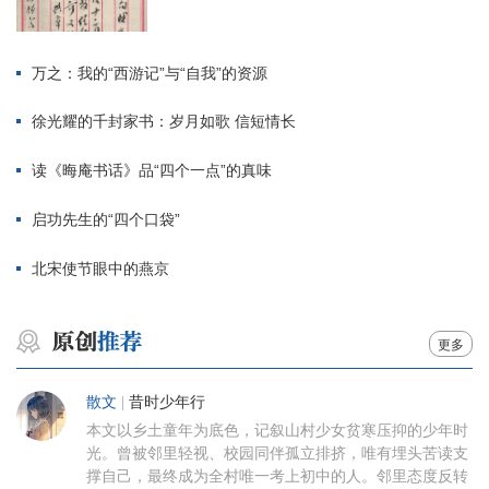
万之：我的“西游记”与“自我”的资源
徐光耀的千封家书：岁月如歌 信短情长
读《晦庵书话》品“四个一点”的真味
启功先生的“四个口袋”
北宋使节眼中的燕京
更多
散文
|
昔时少年行
本文以乡土童年为底色，记叙山村少女贫寒压抑的少年时
光。曾被邻里轻视、校园同伴孤立排挤，唯有埋头苦读支
撑自己，最终成为全村唯一考上初中的人。邻里态度反转