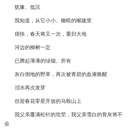
犹豫、低沉
我知道，从它小小、幽暗的喉咙里
很快，春天将又一次，重归大地
河边的柳树一定
已腾起薄薄的绿烟。所有
灰白倒地的野草，再次被青碧的血液唤醒
泪水再次发芽
但迎春花零星开放的马鞍山上
我父亲覆满松针的坟茔，我父亲雪白的骨灰将不
会