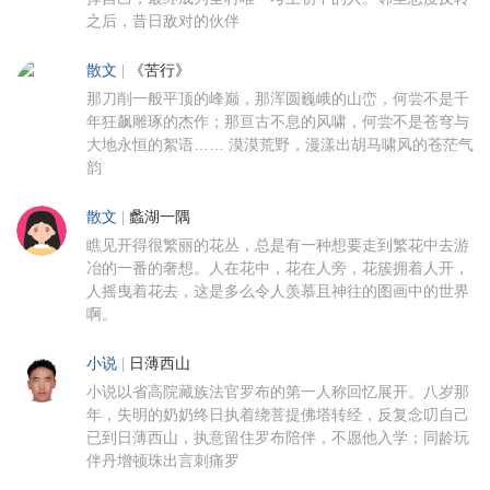
之后，昔日敌对的伙伴
散文
|
《苦行》
那刀削一般平顶的峰巅，那浑圆巍峨的山峦，何尝不是千
年狂飙雕琢的杰作；那亘古不息的风啸，何尝不是苍穹与
大地永恒的絮语…… 漠漠荒野，漫漾出胡马啸风的苍茫气
韵
散文
|
蠡湖一隅
瞧见开得很繁丽的花丛，总是有一种想要走到繁花中去游
冶的一番的奢想。人在花中，花在人旁，花簇拥着人开，
人摇曳着花去，这是多么令人羡慕且神往的图画中的世界
啊。
小说
|
日薄西山
小说以省高院藏族法官罗布的第一人称回忆展开。八岁那
年，失明的奶奶终日执着绕菩提佛塔转经，反复念叨自己
已到日薄西山，执意留住罗布陪伴，不愿他入学；同龄玩
伴丹增顿珠出言刺痛罗