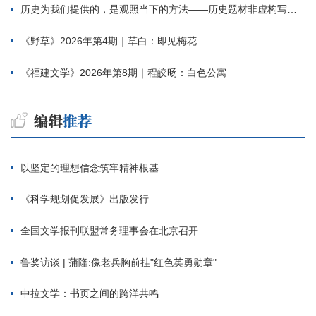
历史为我们提供的，是观照当下的方法——历史题材非虚构写作多人谈
《野草》2026年第4期｜草白：即见梅花
《福建文学》2026年第8期｜程皎旸：白色公寓
以坚定的理想信念筑牢精神根基
《科学规划促发展》出版发行
全国文学报刊联盟常务理事会在北京召开
鲁奖访谈 | 蒲隆:像老兵胸前挂"红色英勇勋章"
中拉文学：书页之间的跨洋共鸣