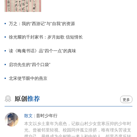
万之：我的“西游记”与“自我”的资源
徐光耀的千封家书：岁月如歌 信短情长
读《晦庵书话》品“四个一点”的真味
启功先生的“四个口袋”
北宋使节眼中的燕京
更多
散文
|
昔时少年行
本文以乡土童年为底色，记叙山村少女贫寒压抑的少年时
光。曾被邻里轻视、校园同伴孤立排挤，唯有埋头苦读支
撑自己，最终成为全村唯一考上初中的人。邻里态度反转