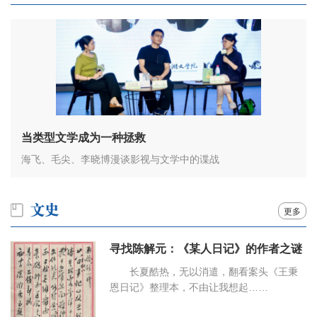
当类型文学成为一种拯救
海飞、毛尖、李晓博漫谈影视与文学中的谍战
更多
寻找陈解元：《某人日记》的作者之谜
长夏酷热，无以消遣，翻看案头《王秉
恩日记》整理本，不由让我想起……