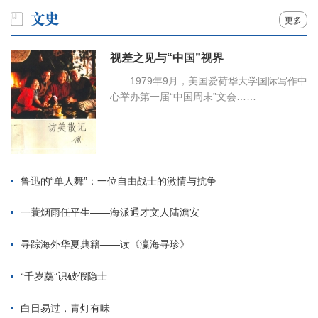
更多
视差之见与“中国”视界
1979年9月，美国爱荷华大学国际写作中
心举办第一届“中国周末”文会……
鲁迅的“单人舞”：一位自由战士的激情与抗争
一蓑烟雨任平生——海派通才文人陆澹安
寻踪海外华夏典籍——读《瀛海寻珍》
“千岁蘽”识破假隐士
白日易过，青灯有味