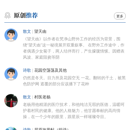
更多
散文
|
望天凼
《望天凼》以作者在梵净山野外工作的经历为背景，围
绕“望天凼”这一秘境展开双重叙事。 在野外工作途中，作
者偶遇少女菊子，两人结伴而行，产生朦胧情愫。因赠表
风波、家庭阻挠等阴
诗歌
|
花园空荡荡及其他
仍然是冬天。目力所及花园空无 一花。翻转的干土，被黑
色防护网 遮覆的部分应该播下了花种
散文
|
村医老杨
老杨用他精湛的医疗技术，和他纯洁无瑕的医德，温暖呵
护着村民的健康。他的人格魅力，他甘愿奉献的高尚情
操，在一个少年的眼里，跟星辰一样璀璨夺目。
诗歌
|
屈原故里帖（组诗）