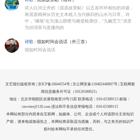
诗人白河泛舟的《屈原故里帖》以五首环环相扣的诗篇，
将屈原精神从历史文本植入当代秭归的山水与日常。诗
中，“橘颂”化为漫山脐橙与糖度检测仪，“九畹芝兰”演变
为丝绵茶与直播间的
诗歌
|
假如时间会说话（外三首）
假如时间会说话
文艺报社版权所有 |
京ICP备16044554号
| 京公网安备110402440007号 |
互联网新
闻信息服务许可证（10120180023）
地址：北京市朝阳区农展馆南里10号15层 联系电话：010-65389115 邮箱：
cnwriter@126.com 违法和不良信息举报电话：010-65389115
本网站有部分内容来自互联网，如媒体、公司、企业或个人对该部分主张知识
产权，请来电或致函告之，本网站将采取适当措施，否则，与之有关的知识产
权纠纷本网站不承担任何责任。