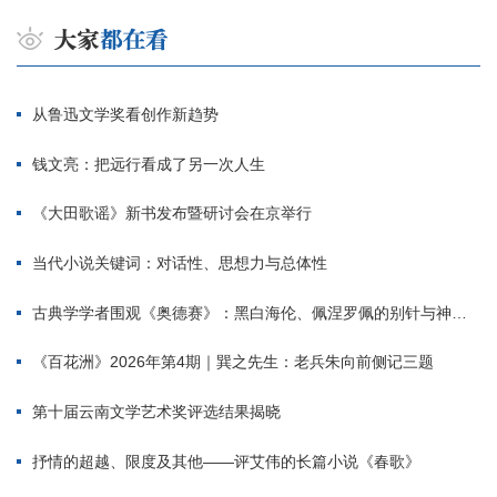
从鲁迅文学奖看创作新趋势
钱文亮：把远行看成了另一次人生
《大田歌谣》新书发布暨研讨会在京举行
当代小说关键词：对话性、思想力与总体性
古典学学者围观《奥德赛》：黑白海伦、佩涅罗佩的别针与神秘入侵者
《百花洲》2026年第4期｜巽之先生：老兵朱向前侧记三题
第十届云南文学艺术奖评选结果揭晓
抒情的超越、限度及其他——评艾伟的长篇小说《春歌》