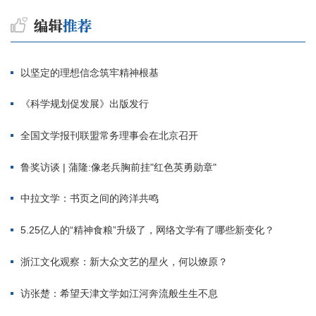
以坚定的理想信念筑牢精神根基
《科学规划促发展》出版发行
全国文学报刊联盟常务理事会在北京召开
鲁奖访谈 | 蒲隆:像老兵胸前挂"红色英勇勋章"
中拉文学：书页之间的跨洋共鸣
5.25亿人的“精神食粮”升级了，网络文学有了哪些新变化？
浙江文化观察：新大众文艺的星火，何以燎原？
访张楚：希望天津文学如江河奔流般生生不息