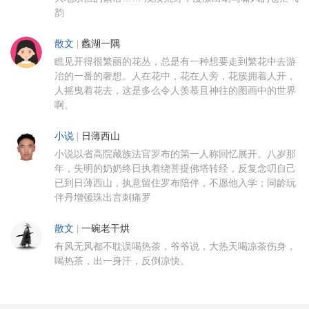
韵
散文
|
蠡湖一隅
瞧见开得很繁丽的花丛，总是有一种想要走到繁花中去游
冶的一番的奢想。人在花中，花在人旁，花簇拥着人开，
人摇曳着花去，这是多么令人羡慕且神往的图画中的世界
啊。
小说
|
日薄西山
小说以省高院藏族法官罗布的第一人称回忆展开。八岁那
年，失明的奶奶终日执着绕菩提佛塔转经，反复念叨自己
已到日薄西山，执意留住罗布陪伴，不愿他入学；同龄玩
伴丹增顿珠出言刺痛罗
散文
|
一碗老干烘
有风无风都不耽误喝热茶，爷爷说，大热天喝凉茶伤身，
喝热茶，出一身汗，反倒凉快。