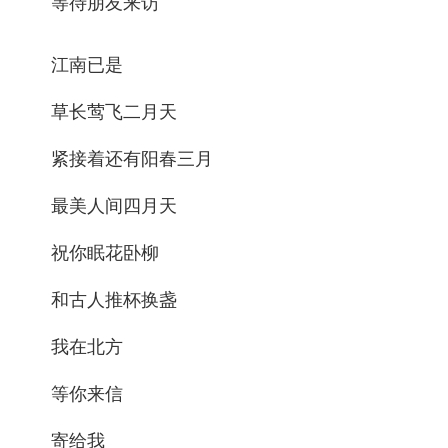
等待朋友来访
江南已是
草长莺飞二月天
紧接着还有阳春三月
最美人间四月天
祝你眠花卧柳
和古人推杯换盏
我在北方
等你来信
寄给我