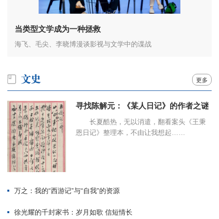
当类型文学成为一种拯救
海飞、毛尖、李晓博漫谈影视与文学中的谍战
更多
寻找陈解元：《某人日记》的作者之谜
长夏酷热，无以消遣，翻看案头《王秉
恩日记》整理本，不由让我想起……
万之：我的“西游记”与“自我”的资源
徐光耀的千封家书：岁月如歌 信短情长