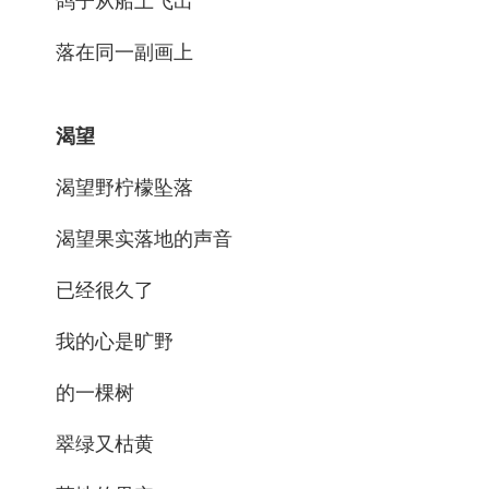
鸽子从船上飞出
落在同一副画上
渴望
渴望野柠檬坠落
渴望果实落地的声音
已经很久了
我的心是旷野
的一棵树
翠绿又枯黄