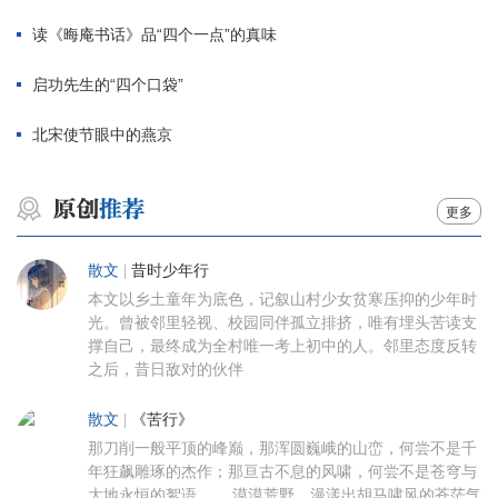
读《晦庵书话》品“四个一点”的真味
启功先生的“四个口袋”
北宋使节眼中的燕京
更多
散文
|
昔时少年行
本文以乡土童年为底色，记叙山村少女贫寒压抑的少年时
光。曾被邻里轻视、校园同伴孤立排挤，唯有埋头苦读支
撑自己，最终成为全村唯一考上初中的人。邻里态度反转
之后，昔日敌对的伙伴
散文
|
《苦行》
那刀削一般平顶的峰巅，那浑圆巍峨的山峦，何尝不是千
年狂飙雕琢的杰作；那亘古不息的风啸，何尝不是苍穹与
大地永恒的絮语…… 漠漠荒野，漫漾出胡马啸风的苍茫气