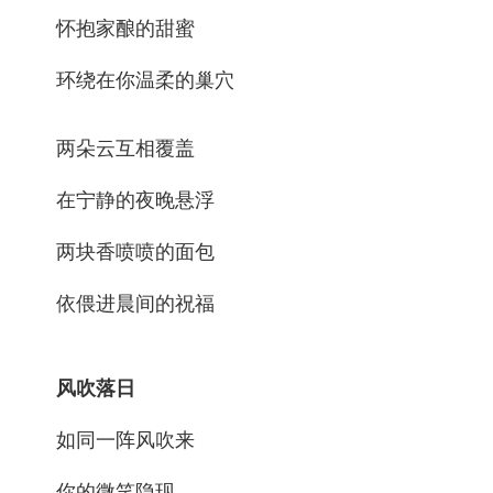
怀抱家酿的甜蜜
环绕在你温柔的巢穴
两朵云互相覆盖
在宁静的夜晚悬浮
两块香喷喷的面包
依偎进晨间的祝福
风吹落日
如同一阵风吹来
你的微笑隐现