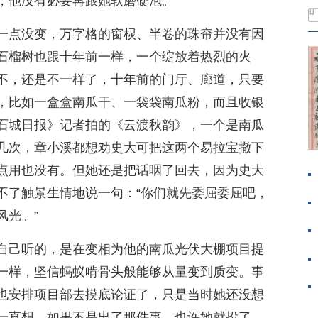
，他没有必要再跟她软磨硬泡。
一点没变，万字格的窗棂、半卷的珠帘并没有因
石榴树也跟十年前一样，一个绽放着热烈的火
不，还是不一样了，十年前的门厅、廊道，只要
，比如一盒盒南瓜干、一袋袋南瓜粉，而且收银
石城日报》记者拍的《云渡秋韵》，一个是南瓜
几次，章小溪都想劝史大可把这两个易拉宝撤下
点用也没有。但她还是把话咽了回去，因为史大
不了触景生情地说一句：“你们就先委屈委屈吧，
风光。”
自己听的，是在变相为他的南瓜光伏大棚项目提
一样，坚信蚂蚁啃骨头般能够从量变到质变。事
也安排项目部去摸底论证了，只是当时她还没想
一直想，如果不是出了那件事，也许她就投了。