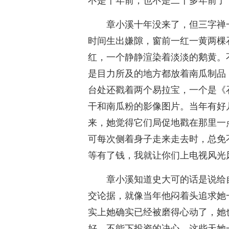
不是十年前，也不是二十多年前了
章小溪十年没来了，但三字禅
时间生出嫌隙，窗前一红一黄两棵
红，一个静静渲染着淡淡的鹅黄。
是目力所及的地方都放着南瓜制品
台处还戳着两个易拉宝，一个是《
干和南瓜粉的影像图片。当年有好
来，她觉得它们局促地戳在那里一
可每次侧着身子走来走去时，总免
等有了钱，我就让你们上电视风光
章小溪知道史大可的话是说给
交论据，就像当年他闷着头追求她
实上她确实已经被磨得心动了，她
好，不能下投资的决心。这些天她