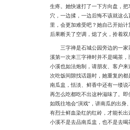
生疼。她快速打了一下方向盘，把
穴，一边揉，一边后悔不该就这么
里，会更加难受吧？她自己开始计
后果断关了空调，熄了火，拎着双
三字禅是石城公园旁边的一家
溪第一次来三字禅时并不是喝茶，
小溪也如法炮制，请朋友、客户来
次吃饭间隙找话题时，她重复的都
南瓜盅，恬淡、鲜香中还有一缕说
再怎么吃都吃不出这种滋味了。即
如既往地会“演戏”，讲南瓜的出
有烈士鲜血染红的红岭，才能长出
小溪不是去品南瓜盅，也不是去喝