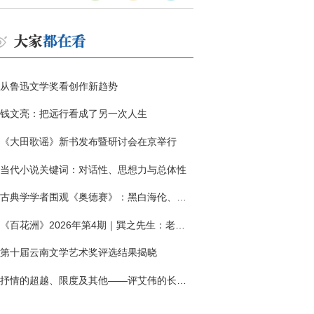
从鲁迅文学奖看创作新趋势
钱文亮：把远行看成了另一次人生
《大田歌谣》新书发布暨研讨会在京举行
当代小说关键词：对话性、思想力与总体性
古典学学者围观《奥德赛》：黑白海伦、佩涅罗佩的别针与神秘入侵者
《百花洲》2026年第4期｜巽之先生：老兵朱向前侧记三题
第十届云南文学艺术奖评选结果揭晓
抒情的超越、限度及其他——评艾伟的长篇小说《春歌》