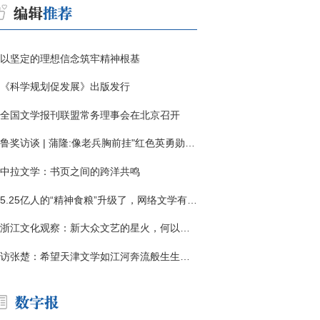
以坚定的理想信念筑牢精神根基
《科学规划促发展》出版发行
全国文学报刊联盟常务理事会在北京召开
鲁奖访谈 | 蒲隆:像老兵胸前挂"红色英勇勋章"
中拉文学：书页之间的跨洋共鸣
5.25亿人的“精神食粮”升级了，网络文学有了哪些新变化？
浙江文化观察：新大众文艺的星火，何以燎原？
访张楚：希望天津文学如江河奔流般生生不息