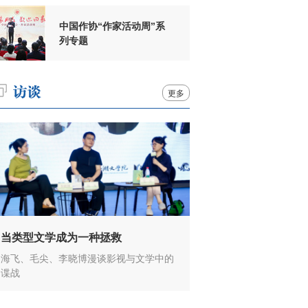
中国作协“作家活动周”系
列专题
更多
当类型文学成为一种拯救
海飞、毛尖、李晓博漫谈影视与文学中的
谍战