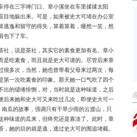
车停在三字禅门口。章小溪坐在车里揉揉太阳
盲目地躲出来。可是，如果被史大可堵在办公室
算逃逸和留守的得失，算着算着，哑然一笑，然
肩包下了车。
茶社，说是茶社，其实它的素食更加有名。章小
而是吃素食，而且就是史大可请的。尽管后来章
过很多次，当然，她也曾带着父母来过两次，每
是第一次吃素食的印象。那天她一口气吃了四个
不出的缱绻悱恻，对，当时就是这种味道，之后
便后来她和史大可又来吃过几次，即便史大可一
身、南瓜的故事，强调只有干旱少雨的云渡山，只
这种味道的瓜来，但终究还是寡淡了。此时，章
茶，她的目的就是逃，逃过史大可的围追堵截。