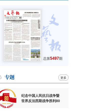
5497
总第
期
更多
纪念中国人民抗日战争暨
世界反法西斯战争胜利80
周年