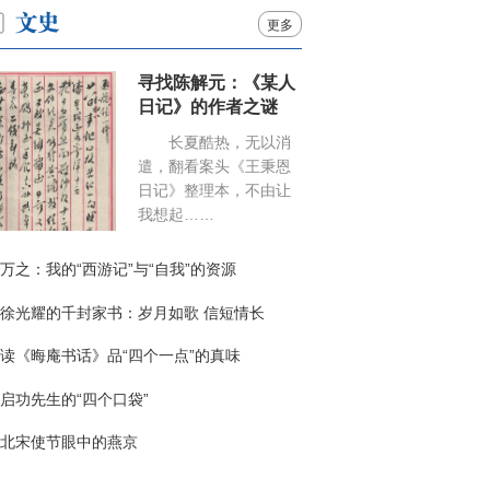
更多
寻找陈解元：《某人
日记》的作者之谜
长夏酷热，无以消
遣，翻看案头《王秉恩
日记》整理本，不由让
我想起……
万之：我的“西游记”与“自我”的资源
徐光耀的千封家书：岁月如歌 信短情长
读《晦庵书话》品“四个一点”的真味
启功先生的“四个口袋”
北宋使节眼中的燕京