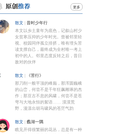
更多
散文
|
昔时少年行
本文以乡土童年为底色，记叙山村少
女贫寒压抑的少年时光。曾被邻里轻
视、校园同伴孤立排挤，唯有埋头苦
读支撑自己，最终成为全村唯一考上
初中的人。邻里态度反转之后，昔日
敌对的伙伴
散文
|
《苦行》
那刀削一般平顶的峰巅，那浑圆巍峨
的山峦，何尝不是千年狂飙雕琢的杰
作；那亘古不息的风啸，何尝不是苍
穹与大地永恒的絮语…… 漠漠荒
野，漫漾出胡马啸风的苍茫气韵
散文
|
蠡湖一隅
瞧见开得很繁丽的花丛，总是有一种