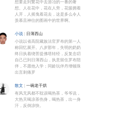
想要走到繁花中去游冶的一番的奢
想。人在花中，花在人旁，花簇拥着
人开，人摇曳着花去，这是多么令人
羡慕且神往的图画中的世界啊。
小说
|
日薄西山
小说以省高院藏族法官罗布的第一人
称回忆展开。八岁那年，失明的奶奶
终日执着绕菩提佛塔转经，反复念叨
自己已到日薄西山，执意留住罗布陪
伴，不愿他入学；同龄玩伴丹增顿珠
出言刺痛罗
散文
|
一碗老干烘
有风无风都不耽误喝热茶，爷爷说，
大热天喝凉茶伤身，喝热茶，出一身
汗，反倒凉快。