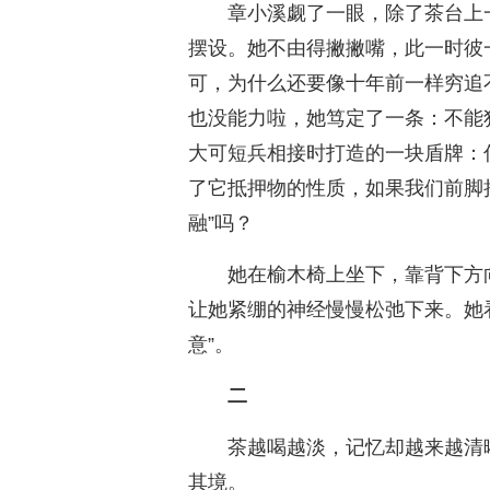
章小溪觑了一眼，除了茶台上
摆设。她不由得撇撇嘴，此一时彼
可，为什么还要像十年前一样穷追
也没能力啦，她笃定了一条：不能
大可短兵相接时打造的一块盾牌：
了它抵押物的性质，如果我们前脚
融”吗？
她在榆木椅上坐下，靠背下方
让她紧绷的神经慢慢松弛下来。她
意”。
二
茶越喝越淡，记忆却越来越清
其境。