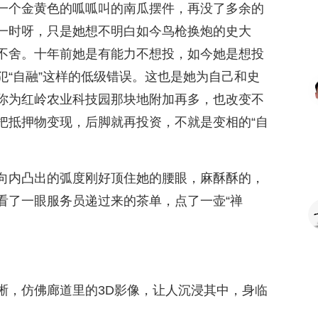
一个金黄色的呱呱叫的南瓜摆件，再没了多余的
一时呀，只是她想不明白如今鸟枪换炮的史大
不舍。十年前她是有能力不想投，如今她是想投
犯“自融”这样的低级错误。这也是她为自己和史
你为红岭农业科技园那块地附加再多，也改变不
把抵押物变现，后脚就再投资，不就是变相的“自
向内凸出的弧度刚好顶住她的腰眼，麻酥酥的，
看了一眼服务员递过来的茶单，点了一壶“禅
晰，仿佛廊道里的3D影像，让人沉浸其中，身临