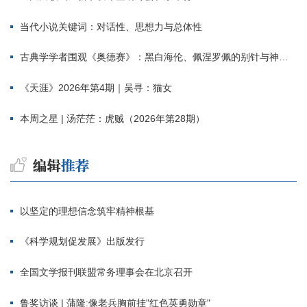
当代小说关键词：对话性、思想力与总体性
古典学学者围观《奥德赛》：黑白海伦、佩涅罗佩的别针与神秘入侵者
《天涯》2026年第4期｜吴寻：猫女
本周之星 | 汤茫茫：虎贼（2026年第28期）
以坚定的理想信念筑牢精神根基
《科学规划促发展》出版发行
全国文学报刊联盟常务理事会在北京召开
鲁奖访谈 | 蒲隆:像老兵胸前挂"红色英勇勋章"