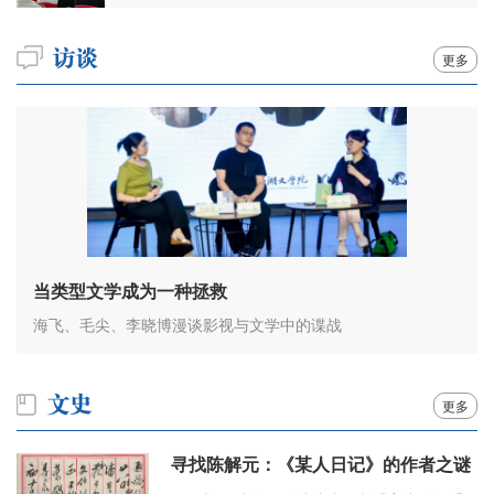
更多
当类型文学成为一种拯救
海飞、毛尖、李晓博漫谈影视与文学中的谍战
更多
寻找陈解元：《某人日记》的作者之谜