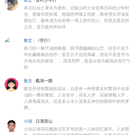
散文
|
昔时少年行
本文以乡土童年为底色，记叙山村少女贫寒压抑的少年时
光。曾被邻里轻视、校园同伴孤立排挤，唯有埋头苦读支
撑自己，最终成为全村唯一考上初中的人。邻里态度反转
之后，昔日敌对的伙伴
散文
|
《苦行》
那刀削一般平顶的峰巅，那浑圆巍峨的山峦，何尝不是千
年狂飙雕琢的杰作；那亘古不息的风啸，何尝不是苍穹与
大地永恒的絮语…… 漠漠荒野，漫漾出胡马啸风的苍茫气
韵
散文
|
蠡湖一隅
瞧见开得很繁丽的花丛，总是有一种想要走到繁花中去游
冶的一番的奢想。人在花中，花在人旁，花簇拥着人开，
人摇曳着花去，这是多么令人羡慕且神往的图画中的世界
啊。
小说
|
日薄西山
小说以省高院藏族法官罗布的第一人称回忆展开。八岁那