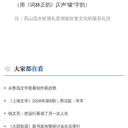
（用《词林正韵》仄声“啸“字韵）
注：高山流水饮酒礼是侗族饮食文化的最高礼仪
从鲁迅文学奖看创作新趋势
《上海文学》2026年第8期｜周洁茹：学车
钱文亮：把远行看成了另一次人生
《大田歌谣》新书发布暨研讨会在京举行