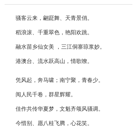
骚客云来，翩跹舞、天青景俏。
稻浪滚、千重翠色，艳阳欢跳。
融水苗乡仙女美 ，三江侗寨琼浆妙。
港澳台、流水跃高山，情歌嘹。
凭风起，奔马啸；南宁聚，青春少。
阅人民千卷，群星辉耀。
佳作共传华夏梦，文魁齐颂风骚调。
今惜别、愿八桂飞腾，心花笑。