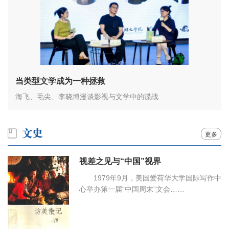
当类型文学成为一种拯救
海飞、毛尖、李晓博漫谈影视与文学中的谍战
更多
视差之见与“中国”视界
1979年9月，美国爱荷华大学国际写作中
心举办第一届“中国周末”文会……