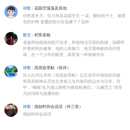
诗歌
|
花园空荡荡及其他
仍然是冬天。目力所及花园空无 一花。翻转的干土，被黑
色防护网 遮覆的部分应该播下了花种
散文
|
村医老杨
老杨用他精湛的医疗技术，和他纯洁无瑕的医德，温暖呵
护着村民的健康。他的人格魅力，他甘愿奉献的高尚情
操，在一个少年的眼里，跟星辰一样璀璨夺目。
诗歌
|
屈原故里帖（组诗）
诗人白河泛舟的《屈原故里帖》以五首环环相扣的诗篇，
将屈原精神从历史文本植入当代秭归的山水与日常。诗
中，“橘颂”化为漫山脐橙与糖度检测仪，“九畹芝兰”演变
为丝绵茶与直播间的
诗歌
|
假如时间会说话（外三首）
假如时间会说话