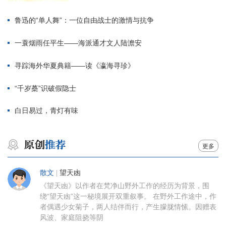
鲁迅的“单人舞”：一位自由战士的激情与抗争
一蓑烟雨任平生——海派通才文人陆澹安
寻踪海外华夏典籍——读《瀛海寻珍》
“千岁蘽”识破假隐士
白日易过，青灯有味
更多
散文
|
望天凼
《望天凼》以作者在梵净山野外工作的经历为背景，围
绕“望天凼”这一秘境展开双重叙事。 在野外工作途中，作
者偶遇少女菊子，两人结伴而行，产生朦胧情愫。因赠表
风波、家庭阻挠等阴