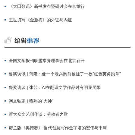
《大田歌谣》新书发布暨研讨会在京举行
王世贞写《金瓶梅》的外证与内证
全国文学报刊联盟常务理事会在北京召开
鲁奖访谈 | 蒲隆：像一个老兵胸前被挂了一枚“红色英勇勋章”
鲁奖访谈 | 张芸：AI在翻译文学作品时有明显局限
网文独家 | 晚熟的“大神”
新大众文艺创作谈：劳动者之歌
诺兰版《奥德赛》:当代创意写作金字塔的宏伟与平庸