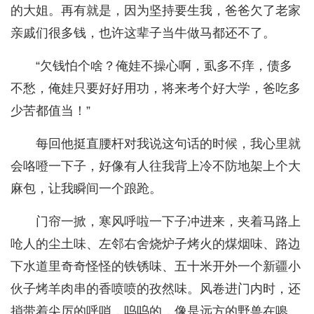
的大姐。再有就是，因为坚持要生我，爸爸欠了老家
亲戚们很多钱，也许这辈子当牛做马都还不了。
“欠钱怕个啥？俺娃不操心啊，虱多不痒，债多
不愁，俺娃只要好好用功，将来考个好大学，爸吃多
少苦都值当！”
每回他挺直腰杆对我说这句话的时候，我心里就
会咯噔一下子，好像有人往我背上冷不防地架上个大
麻包，让我瞬间一个踉跄。
门帘一掀，寒风呼啦一下子冲进来，夹着马路上
呛人的尘土味、左邻右舍烧炉子烤火的煤烟味、路边
下水道里奇奇怪怪的铁锈味、五十米开外一个新疆小
伙子烤羊肉串的香喷喷的孜然味。风卷进门内时，还
捎带着尖厉的呼哨，呜呜的，像是远方的野兽在嗥