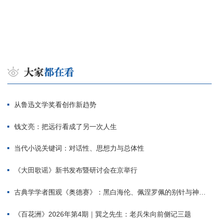
从鲁迅文学奖看创作新趋势
钱文亮：把远行看成了另一次人生
当代小说关键词：对话性、思想力与总体性
《大田歌谣》新书发布暨研讨会在京举行
古典学学者围观《奥德赛》：黑白海伦、佩涅罗佩的别针与神秘入侵者
《百花洲》2026年第4期｜巽之先生：老兵朱向前侧记三题