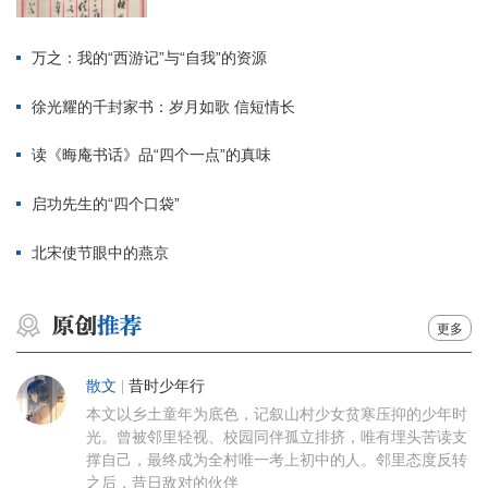
万之：我的“西游记”与“自我”的资源
徐光耀的千封家书：岁月如歌 信短情长
读《晦庵书话》品“四个一点”的真味
启功先生的“四个口袋”
北宋使节眼中的燕京
更多
散文
|
昔时少年行
本文以乡土童年为底色，记叙山村少女贫寒压抑的少年时
光。曾被邻里轻视、校园同伴孤立排挤，唯有埋头苦读支
撑自己，最终成为全村唯一考上初中的人。邻里态度反转
之后，昔日敌对的伙伴