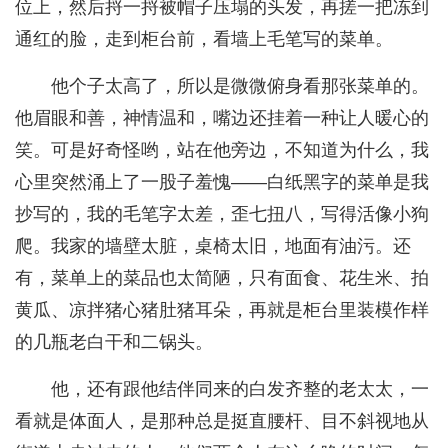
位上，然后捋一捋被帽子压塌的头发，再搓一把冻到
通红的脸，走到柜台前，看墙上毛笔写的菜单。
他个子太高了，所以是微微俯身看那张菜单的。
他眉眼和善，神情温和，嘴边还挂着一种让人暖心的
笑。可是好奇怪哟，站在他旁边，不知道为什么，我
心里突然涌上了一股子羞愧——白纸黑字的菜单是我
抄写的，我的毛笔字太差，歪七扭八，写得活像小狗
爬。我家的墙壁太脏，桌椅太旧，地面有油污。还
有，菜单上的菜品也太简陋，只有面食、花生米、拍
黄瓜、凉拌猪心猪肚猪耳朵，再就是柜台里装模作样
的几瓶老白干和二锅头。
他，还有跟他结伴同来的白发齐整的老太太，一
看就是体面人，是那种总是挺直腰杆、目不斜视地从