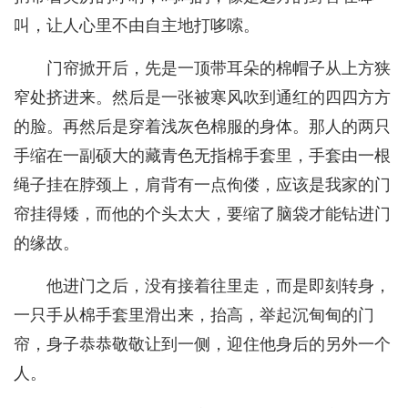
叫，让人心里不由自主地打哆嗦。
门帘掀开后，先是一顶带耳朵的棉帽子从上方狭
窄处挤进来。然后是一张被寒风吹到通红的四四方方
的脸。再然后是穿着浅灰色棉服的身体。那人的两只
手缩在一副硕大的藏青色无指棉手套里，手套由一根
绳子挂在脖颈上，肩背有一点佝偻，应该是我家的门
帘挂得矮，而他的个头太大，要缩了脑袋才能钻进门
的缘故。
他进门之后，没有接着往里走，而是即刻转身，
一只手从棉手套里滑出来，抬高，举起沉甸甸的门
帘，身子恭恭敬敬让到一侧，迎住他身后的另外一个
人。