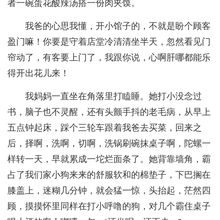
者一碗蛋花酸辣汤搭一份肉夹馍。
我爸的心思我懂，开小馆子的，不就是盼个顾客
盈门嘛！你要是守着店堂冷清清坐半天，忽然看见门
帘动了，有客要上门了，我跟你说，心啊肝哪都能乐
得开出花儿来！
我妈妈一直坐在角落里打瞌睡。她打小没念过
书，脑子也不灵醒，还有头颤手抖的老毛病，从早上
五点钟起床，踩个三轮车跟着我爸去买菜，回来之
后，择啊，洗啊，切啊，洗锅刷碗抹桌子啊，陀螺一
样转一天，早就累成一坨烂面条了。她背靠墙角，霸
占了我们家小狗来来的舒服软和的棉垫子，下巴搁在
膝盖上，迷糊几分钟，就会猛一惊，头抬起，茫然四
顾，摸摸怀里同样在打小呼噜的狗，对几个霸住桌子