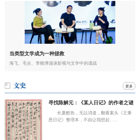
当类型文学成为一种拯救
海飞、毛尖、李晓博漫谈影视与文学中的谍战
更多
寻找陈解元：《某人日记》的作者之谜
长夏酷热，无以消遣，翻看案头《王秉
恩日记》整理本，不由让我想起……