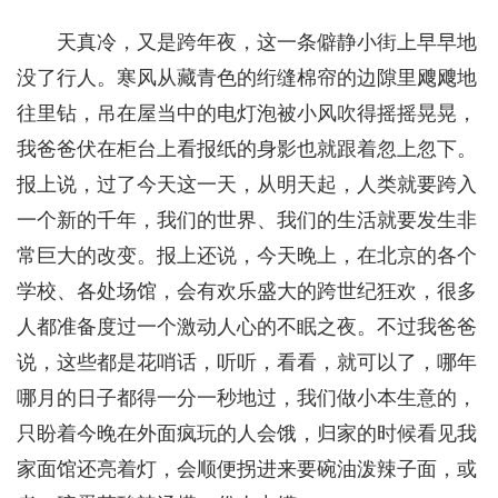
天真冷，又是跨年夜，这一条僻静小街上早早地
没了行人。寒风从藏青色的绗缝棉帘的边隙里飕飕地
往里钻，吊在屋当中的电灯泡被小风吹得摇摇晃晃，
我爸爸伏在柜台上看报纸的身影也就跟着忽上忽下。
报上说，过了今天这一天，从明天起，人类就要跨入
一个新的千年，我们的世界、我们的生活就要发生非
常巨大的改变。报上还说，今天晚上，在北京的各个
学校、各处场馆，会有欢乐盛大的跨世纪狂欢，很多
人都准备度过一个激动人心的不眠之夜。不过我爸爸
说，这些都是花哨话，听听，看看，就可以了，哪年
哪月的日子都得一分一秒地过，我们做小本生意的，
只盼着今晚在外面疯玩的人会饿，归家的时候看见我
家面馆还亮着灯，会顺便拐进来要碗油泼辣子面，或