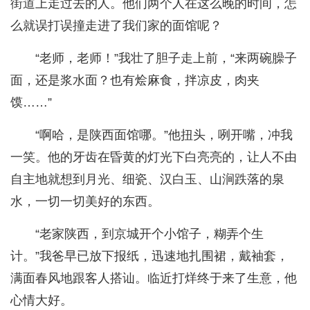
街道上走过去的人。他们两个人在这么晚的时间，怎
么就误打误撞走进了我们家的面馆呢？
“老师，老师！”我壮了胆子走上前，“来两碗臊子
面，还是浆水面？也有烩麻食，拌凉皮，肉夹
馍……”
“啊哈，是陕西面馆哪。”他扭头，咧开嘴，冲我
一笑。他的牙齿在昏黄的灯光下白亮亮的，让人不由
自主地就想到月光、细瓷、汉白玉、山涧跌落的泉
水，一切一切美好的东西。
“老家陕西，到京城开个小馆子，糊弄个生
计。”我爸早已放下报纸，迅速地扎围裙，戴袖套，
满面春风地跟客人搭讪。临近打烊终于来了生意，他
心情大好。