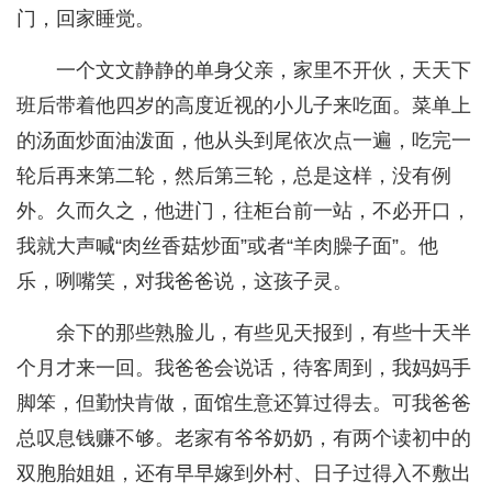
门，回家睡觉。
一个文文静静的单身父亲，家里不开伙，天天下
班后带着他四岁的高度近视的小儿子来吃面。菜单上
的汤面炒面油泼面，他从头到尾依次点一遍，吃完一
轮后再来第二轮，然后第三轮，总是这样，没有例
外。久而久之，他进门，往柜台前一站，不必开口，
我就大声喊“肉丝香菇炒面”或者“羊肉臊子面”。他
乐，咧嘴笑，对我爸爸说，这孩子灵。
余下的那些熟脸儿，有些见天报到，有些十天半
个月才来一回。我爸爸会说话，待客周到，我妈妈手
脚笨，但勤快肯做，面馆生意还算过得去。可我爸爸
总叹息钱赚不够。老家有爷爷奶奶，有两个读初中的
双胞胎姐姐，还有早早嫁到外村、日子过得入不敷出