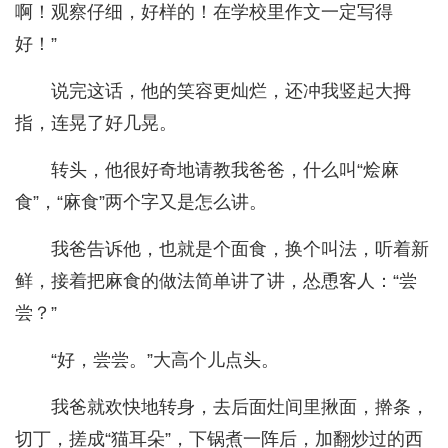
啊！观察仔细，好样的！在学校里作文一定写得
好！”
说完这话，他的笑容更灿烂，还冲我竖起大拇
指，连晃了好几晃。
转头，他很好奇地请教我爸爸，什么叫“烩麻
食”，“麻食”两个字又是怎么讲。
我爸告诉他，也就是个面食，换个叫法，听着新
鲜，接着把麻食的做法简单讲了讲，怂恿客人：“尝
尝？”
“好，尝尝。”大高个儿点头。
我爸就欢快地转身，去后面灶间里揪面，擀条，
切丁，搓成“猫耳朵”，下锅煮一阵后，加翻炒过的西