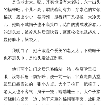
是位老太太。嗯，其实也没有太老啦，六十出头
的模样吧，个儿不高，眉眼疏朗有力，穿素色的立领
棉袄，露出少少一截脖颈，显得精干又挺拔。大冷天
儿，她既不戴帽子也不裹头巾，花白的烫成波浪卷儿
的短头发，被冷风从后面吹着，蓬蓬松松地鼓起来，
显得脸小，脑袋大。
我明白了，她应该是个爱美的老太太，不戴帽子
也不裹头巾，是怕头发被压乱呢。
他们两个进门之后只略略站一站，往店堂里扫一
眼，没等我爸上前招呼，便一前一后，径直走向店堂
最里口靠窗边的一张小方桌。大个子拉开一把椅子，
老太太也不客气，身子一矮，端端地坐下。大个子接
着绕到方桌另一边，除下笨重的棉帽和手套，放到座