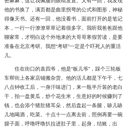
密麻麻，这让我佩服到眼睛发直。又有一回，我发现
他的书换了，满页都是曲里拐弯的公式和图形，神秘
得像天书。还有一回，他没看书，面前打开的是笔记
本，一行一行潦潦草草记着很多字。我听我爸爸跟他
聊家常，才明白这个外地来的大哥哥寒假苦读，是要
准备在北京考研。我想“考研”一定是个吓死人的重活
儿。
住在街口的袁四爷，他是“板儿爷”，踩个三轮板
车帮街上各家店铺搬杂货。他的活儿都是下午干，七
八点钟收工后，一身汗味进门，来一瓶半斤装的老白
干，拍一盘黄瓜，炒个花生米，生意好的时候赚到了
钱，也会添个猪肚猪耳朵，然后盘起一条腿，哧儿哧
儿地喝酒，吃菜。十点十一点离去前，照例再要一碗
臊子面，呼噜呼噜扒拉进肚子里，起身，结账，出