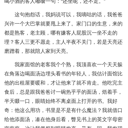
喝小酒的客人嘟囔一句：“还坐呢，还不走。”
这句抱怨话，我妈说可以，我嘀咕的话，我爸爸
兴许一个大巴掌就要甩上来了。家门口的生意，来的
都是熟客，老主顾，哪有嫌客人屁股沉一坐不走的
理？客人三更不愿走，主人半夜不关门，若是天亮还
磨蹭着，那就陪人家到天亮。
我家面馆的老客我个个熟，我顶喜欢一个天天躲
在角落边喝面汤边埋头看书的年轻人，我估计面馆比
他的出租屋要暖和，才让他来了就不肯走。他吃完主
食后，总是跟我爸爸讨一碗热乎乎的面汤，焐着手，
半天啜一口，眼睛始终不离桌面上打开的书。我好
奇：他这么用功，书里是不是有什么魔法？我就借口
给他添面汤，凑在他身后看，瞥见书上的英文字母密