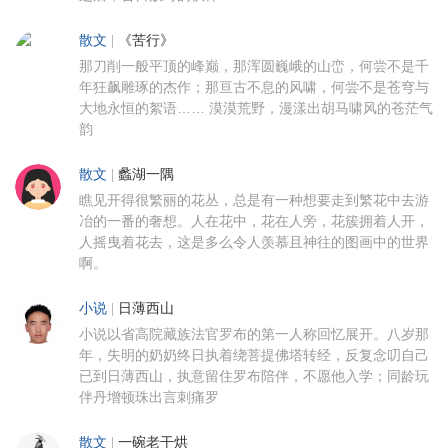
散文
|
《苦行》
那刀削一般平顶的峰巅，那浑圆巍峨的山峦，何尝不是千
年狂飙雕琢的杰作；那亘古不息的风啸，何尝不是苍穹与
大地永恒的絮语…… 漠漠荒野，漫漾出胡马啸风的苍茫气
韵
散文
|
蠡湖一隅
瞧见开得很繁丽的花丛，总是有一种想要走到繁花中去游
冶的一番的奢想。人在花中，花在人旁，花簇拥着人开，
人摇曳着花去，这是多么令人羡慕且神往的图画中的世界
啊。
小说
|
日薄西山
小说以省高院藏族法官罗布的第一人称回忆展开。八岁那
年，失明的奶奶终日执着绕菩提佛塔转经，反复念叨自己
已到日薄西山，执意留住罗布陪伴，不愿他入学；同龄玩
伴丹增顿珠出言刺痛罗
散文
|
一碗老干烘