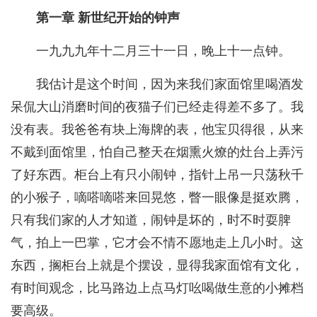
第一章 新世纪开始的钟声
一九九九年十二月三十一日，晚上十一点钟。
我估计是这个时间，因为来我们家面馆里喝酒发
呆侃大山消磨时间的夜猫子们已经走得差不多了。我
没有表。我爸爸有块上海牌的表，他宝贝得很，从来
不戴到面馆里，怕自己整天在烟熏火燎的灶台上弄污
了好东西。柜台上有只小闹钟，指针上吊一只荡秋千
的小猴子，嘀嗒嘀嗒来回晃悠，瞥一眼像是挺欢腾，
只有我们家的人才知道，闹钟是坏的，时不时耍脾
气，拍上一巴掌，它才会不情不愿地走上几小时。这
东西，搁柜台上就是个摆设，显得我家面馆有文化，
有时间观念，比马路边上点马灯吆喝做生意的小摊档
要高级。