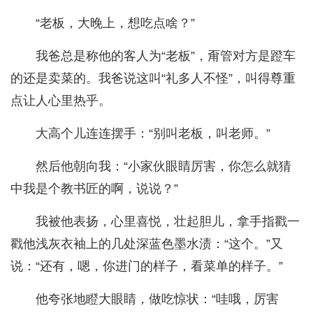
“老板，大晚上，想吃点啥？”
我爸总是称他的客人为“老板”，甭管对方是蹬车
的还是卖菜的。我爸说这叫“礼多人不怪”，叫得尊重
点让人心里热乎。
大高个儿连连摆手：“别叫老板，叫老师。”
然后他朝向我：“小家伙眼睛厉害，你怎么就猜
中我是个教书匠的啊，说说？”
我被他表扬，心里喜悦，壮起胆儿，拿手指戳一
戳他浅灰衣袖上的几处深蓝色墨水渍：“这个。”又
说：“还有，嗯，你进门的样子，看菜单的样子。”
他夸张地瞪大眼睛，做吃惊状：“哇哦，厉害