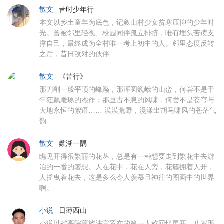
散文
|
昔时少年行
本文以乡土童年为底色，记叙山村少女贫寒压抑的少年时
光。曾被邻里轻视、校园同伴孤立排挤，唯有埋头苦读支
撑自己，最终成为全村唯一考上初中的人。邻里态度反转
之后，昔日敌对的伙伴
散文
|
《苦行》
那刀削一般平顶的峰巅，那浑圆巍峨的山峦，何尝不是千
年狂飙雕琢的杰作；那亘古不息的风啸，何尝不是苍穹与
大地永恒的絮语…… 漠漠荒野，漫漾出胡马啸风的苍茫气
韵
散文
|
蠡湖一隅
瞧见开得很繁丽的花丛，总是有一种想要走到繁花中去游
冶的一番的奢想。人在花中，花在人旁，花簇拥着人开，
人摇曳着花去，这是多么令人羡慕且神往的图画中的世界
啊。
小说
|
日薄西山
小说以省高院藏族法官罗布的第一人称回忆展开。八岁那