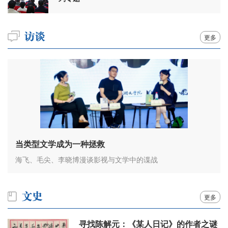
更多
当类型文学成为一种拯救
海飞、毛尖、李晓博漫谈影视与文学中的谍战
更多
寻找陈解元：《某人日记》的作者之谜