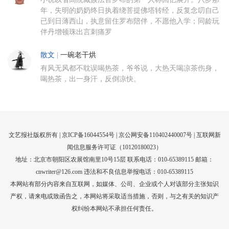
年，失明的奶奶终日执着绕菩提佛塔转经，反复念叨自己
已到日薄西山，执意留住罗布陪伴，不愿他入学；同龄玩
伴丹增顿珠出言刺痛罗
散文
|
一碗老干烘
有风无风都不耽误喝热茶，爷爷说，大热天喝凉茶伤身，
喝热茶，出一身汗，反倒凉快。
文艺报社版权所有 |
京ICP备16044554号
| 京公网安备110402440007号 |
互联网新
闻信息服务许可证（10120180023）
地址：北京市朝阳区农展馆南里10号15层 联系电话：010-65389115 邮箱：
cnwriter@126.com 违法和不良信息举报电话：010-65389115
本网站有部分内容来自互联网，如媒体、公司、企业或个人对该部分主张知识
产权，请来电或致函告之，本网站将采取适当措施，否则，与之有关的知识产
权纠纷本网站不承担任何责任。