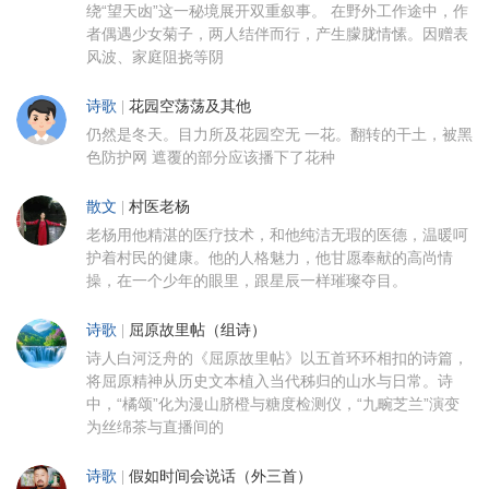
绕“望天凼”这一秘境展开双重叙事。 在野外工作途中，作
者偶遇少女菊子，两人结伴而行，产生朦胧情愫。因赠表
风波、家庭阻挠等阴
诗歌
|
花园空荡荡及其他
仍然是冬天。目力所及花园空无 一花。翻转的干土，被黑
色防护网 遮覆的部分应该播下了花种
散文
|
村医老杨
老杨用他精湛的医疗技术，和他纯洁无瑕的医德，温暖呵
护着村民的健康。他的人格魅力，他甘愿奉献的高尚情
操，在一个少年的眼里，跟星辰一样璀璨夺目。
诗歌
|
屈原故里帖（组诗）
诗人白河泛舟的《屈原故里帖》以五首环环相扣的诗篇，
将屈原精神从历史文本植入当代秭归的山水与日常。诗
中，“橘颂”化为漫山脐橙与糖度检测仪，“九畹芝兰”演变
为丝绵茶与直播间的
诗歌
|
假如时间会说话（外三首）