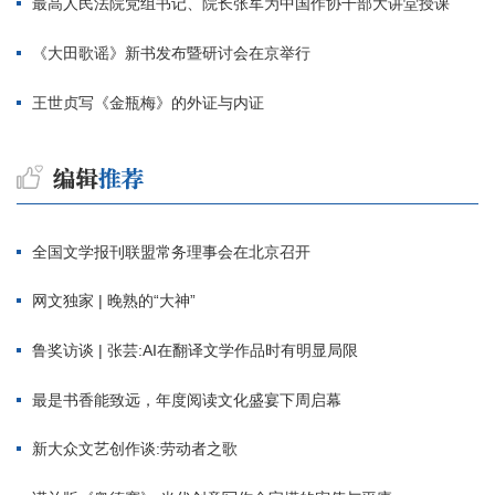
最高人民法院党组书记、院长张军为中国作协干部大讲堂授课
《大田歌谣》新书发布暨研讨会在京举行
王世贞写《金瓶梅》的外证与内证
全国文学报刊联盟常务理事会在北京召开
网文独家 | 晚熟的“大神”
鲁奖访谈 | 张芸:AI在翻译文学作品时有明显局限
最是书香能致远，年度阅读文化盛宴下周启幕
新大众文艺创作谈:劳动者之歌