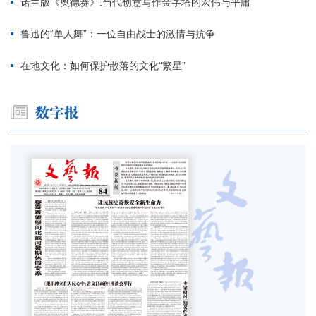
诺兰版《奥德赛》:当代创意写作金字塔的宏伟与平庸
鲁迅的“单人舞”：一位自由战士的激情与抗争
在地文化：如何保护散落的文化“繁星”