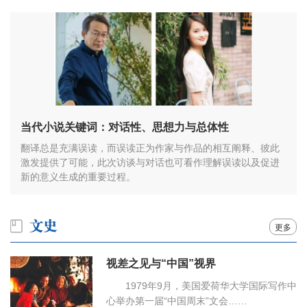
当代小说关键词：对话性、思想力与总体性
翻译总是充满误读，而误读正为作家与作品的相互阐释、彼此
激发提供了可能，此次访谈与对话也可看作理解误读以及促进
新的意义生成的重要过程。
更多
视差之见与“中国”视界
1979年9月，美国爱荷华大学国际写作中
心举办第一届“中国周末”文会……