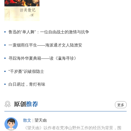
鲁迅的“单人舞”：一位自由战士的激情与抗争
一蓑烟雨任平生——海派通才文人陆澹安
寻踪海外华夏典籍——读《瀛海寻珍》
“千岁蘽”识破假隐士
白日易过，青灯有味
更多
散文
|
望天凼
《望天凼》以作者在梵净山野外工作的经历为背景，围