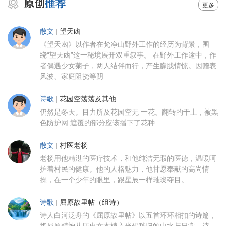
更多
散文
|
望天凼
《望天凼》以作者在梵净山野外工作的经历为背景，围
绕“望天凼”这一秘境展开双重叙事。 在野外工作途中，作
者偶遇少女菊子，两人结伴而行，产生朦胧情愫。因赠表
风波、家庭阻挠等阴
诗歌
|
花园空荡荡及其他
仍然是冬天。目力所及花园空无 一花。翻转的干土，被黑
色防护网 遮覆的部分应该播下了花种
散文
|
村医老杨
老杨用他精湛的医疗技术，和他纯洁无瑕的医德，温暖呵
护着村民的健康。他的人格魅力，他甘愿奉献的高尚情
操，在一个少年的眼里，跟星辰一样璀璨夺目。
诗歌
|
屈原故里帖（组诗）
诗人白河泛舟的《屈原故里帖》以五首环环相扣的诗篇，
将屈原精神从历史文本植入当代秭归的山水与日常。诗