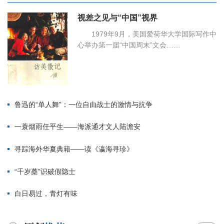
视差之见与“中国”视界
1979年9月，美国爱荷华大学国际写作中
心举办第一届“中国周末”文会……
鲁迅的“单人舞”：一位自由战士的激情与抗争
一蓑烟雨任平生——海派通才文人陆澹安
寻踪海外华夏典籍——读《瀛海寻珍》
“千岁蘽”识破假隐士
白日易过，青灯有味