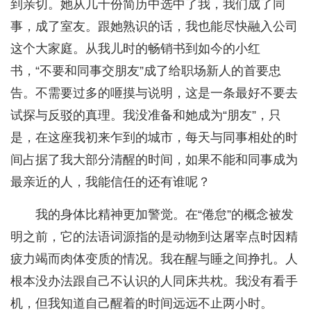
到亲切。她从几十份简历中选中了我，我们成了同
事，成了室友。跟她熟识的话，我也能尽快融入公司
这个大家庭。从我儿时的畅销书到如今的小红
书，“不要和同事交朋友”成了给职场新人的首要忠
告。不需要过多的咂摸与说明，这是一条最好不要去
试探与反驳的真理。我没准备和她成为“朋友”，只
是，在这座我初来乍到的城市，每天与同事相处的时
间占据了我大部分清醒的时间，如果不能和同事成为
最亲近的人，我能信任的还有谁呢？
我的身体比精神更加警觉。在“倦怠”的概念被发
明之前，它的法语词源指的是动物到达屠宰点时因精
疲力竭而肉体变质的情况。我在醒与睡之间挣扎。人
根本没办法跟自己不认识的人同床共枕。我没有看手
机，但我知道自己醒着的时间远远不止两小时。