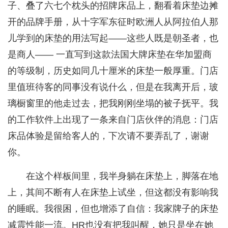
子、叠了六七个枕头的招牌床品上，翻看着床垫边摊
开的品牌手册，从十字军东征时欧洲人从阿拉伯人那
儿学到的床垫的用法写起——这些人既是朝圣者，也
是商人—— 一直写到这款法国大牌床垫在华加盟商
的等级制，历史如同几十厘米的床垫一般厚重。门店
里值班待客的同事没有说什么，但是在我离开后，玻
璃橱窗里的他走过去，把我刚刚坐塌的被子抚平。我
的工作软件上出现了一条来自门店伙伴的消息：门店
床品体验是留给客人的，下次请不要弄乱了，谢谢
你。
在这个样板间里，我半身躺在床垫上，脚落在地
上，其间不断有人在床垫上试坐，但这都没有影响我
的睡眠。我很困，但也增添了自信：我家牌子的床垫
减震性能一流。HR也没有把我叫醒，她只是坐在她