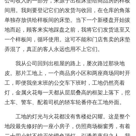
公司收入的一部分，来源于出租床垫给商品房的样板
间用。我则要登记它们的发货与收回，在仓库的角落
单独存放供给样板间的床垫。当下一个新楼盘开始拔
地而起，顾客来实地踩盘之前，我将它们发货送至又
一个样板间，循环使用。这可不能和门店售卖的床垫
弄混了，真正的客人永远也用不上它们。
我从公司回到出租屋的路上，屡次路过那块地
皮。那片工地上，一个商品房小区和两座商场同时开
工，即便我坐末班的公交车下班时，工地仍然亮着
灯，金属火花每一天都从层层叠高的框架上落下，挖
土车、警车、配着司机的轿车轮番停在工地外面。
工地的灯光与火花都没有售楼处闪耀。这是整个
地段最先修好的一座小房子，仿照商场橱窗秀，有着
二十四小时不熄灭的橙色顶灯，引诱着夜归之人。我