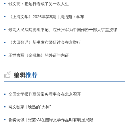
钱文亮：把远行看成了另一次人生
《上海文学》2026年第8期｜周洁茹：学车
最高人民法院党组书记、院长张军为中国作协干部大讲堂授课
《大田歌谣》新书发布暨研讨会在京举行
王世贞写《金瓶梅》的外证与内证
全国文学报刊联盟常务理事会在北京召开
网文独家 | 晚熟的“大神”
鲁奖访谈 | 张芸:AI在翻译文学作品时有明显局限