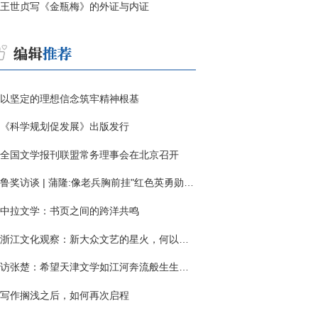
王世贞写《金瓶梅》的外证与内证
以坚定的理想信念筑牢精神根基
《科学规划促发展》出版发行
全国文学报刊联盟常务理事会在北京召开
鲁奖访谈 | 蒲隆:像老兵胸前挂"红色英勇勋章"
中拉文学：书页之间的跨洋共鸣
浙江文化观察：新大众文艺的星火，何以燎原？
访张楚：希望天津文学如江河奔流般生生不息
写作搁浅之后，如何再次启程