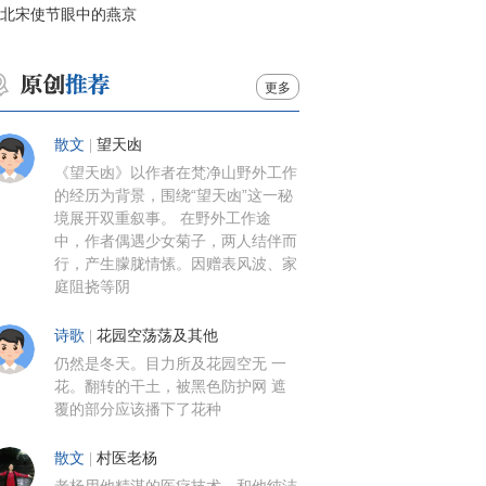
北宋使节眼中的燕京
更多
散文
|
望天凼
《望天凼》以作者在梵净山野外工作
的经历为背景，围绕“望天凼”这一秘
境展开双重叙事。 在野外工作途
中，作者偶遇少女菊子，两人结伴而
行，产生朦胧情愫。因赠表风波、家
庭阻挠等阴
诗歌
|
花园空荡荡及其他
仍然是冬天。目力所及花园空无 一
花。翻转的干土，被黑色防护网 遮
覆的部分应该播下了花种
散文
|
村医老杨