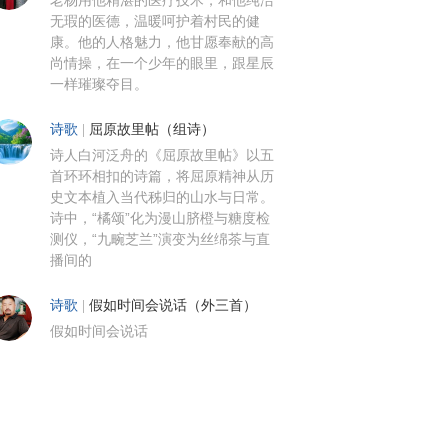
老杨用他精湛的医疗技术，和他纯洁
无瑕的医德，温暖呵护着村民的健
康。他的人格魅力，他甘愿奉献的高
尚情操，在一个少年的眼里，跟星辰
一样璀璨夺目。
诗歌
|
屈原故里帖（组诗）
诗人白河泛舟的《屈原故里帖》以五
首环环相扣的诗篇，将屈原精神从历
史文本植入当代秭归的山水与日常。
诗中，“橘颂”化为漫山脐橙与糖度检
测仪，“九畹芝兰”演变为丝绵茶与直
播间的
诗歌
|
假如时间会说话（外三首）
假如时间会说话