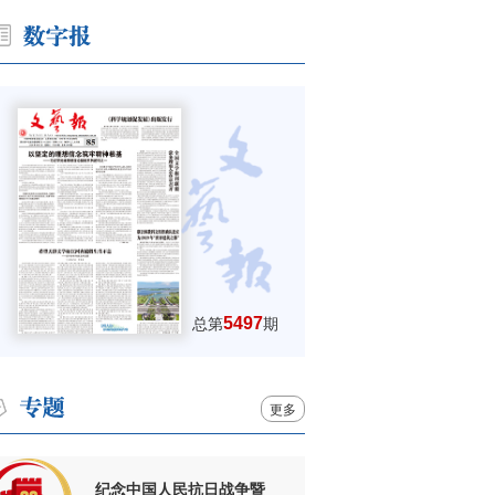
5497
总第
期
更多
纪念中国人民抗日战争暨