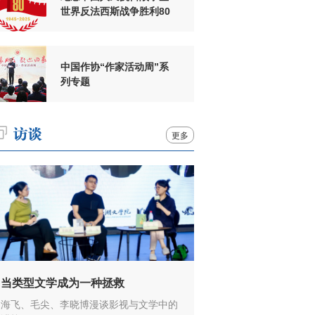
世界反法西斯战争胜利80
周年
中国作协“作家活动周”系
列专题
更多
当类型文学成为一种拯救
海飞、毛尖、李晓博漫谈影视与文学中的