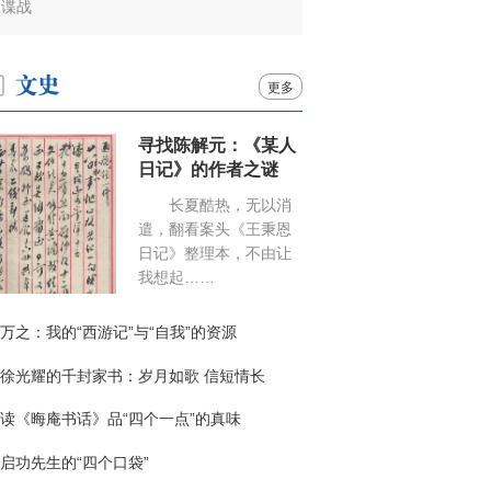
谍战
更多
寻找陈解元：《某人
日记》的作者之谜
长夏酷热，无以消
遣，翻看案头《王秉恩
日记》整理本，不由让
我想起……
万之：我的“西游记”与“自我”的资源
徐光耀的千封家书：岁月如歌 信短情长
读《晦庵书话》品“四个一点”的真味
启功先生的“四个口袋”