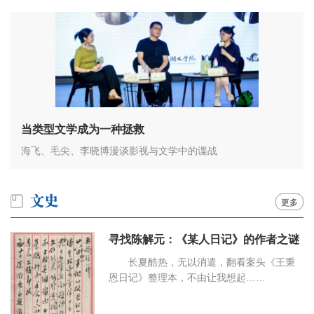
当类型文学成为一种拯救
海飞、毛尖、李晓博漫谈影视与文学中的谍战
更多
寻找陈解元：《某人日记》的作者之谜
长夏酷热，无以消遣，翻看案头《王秉
恩日记》整理本，不由让我想起……