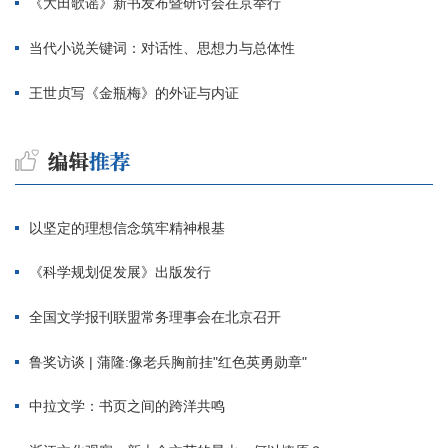
《大田歌谣》新书发布暨研讨会在京举行
当代小说关键词：对话性、思想力与总体性
王世贞写《金瓶梅》的外证与内证
以坚定的理想信念筑牢精神根基
《科学规划促发展》出版发行
全国文学报刊联盟常务理事会在北京召开
鲁奖访谈 | 蒲隆:像老兵胸前挂"红色英勇勋章"
中拉文学：书页之间的跨洋共鸣