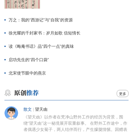
万之：我的“西游记”与“自我”的资源
徐光耀的千封家书：岁月如歌 信短情长
读《晦庵书话》品“四个一点”的真味
启功先生的“四个口袋”
北宋使节眼中的燕京
更多
散文
|
望天凼
《望天凼》以作者在梵净山野外工作的经历为背景，围
绕“望天凼”这一秘境展开双重叙事。 在野外工作途中，作
者偶遇少女菊子，两人结伴而行，产生朦胧情愫。因赠表