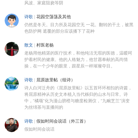
风波、家庭阻挠等阴
诗歌
|
花园空荡荡及其他
仍然是冬天。目力所及花园空无 一花。翻转的干土，被黑
色防护网 遮覆的部分应该播下了花种
散文
|
村医老杨
老杨用他精湛的医疗技术，和他纯洁无瑕的医德，温暖呵
护着村民的健康。他的人格魅力，他甘愿奉献的高尚情
操，在一个少年的眼里，跟星辰一样璀璨夺目。
诗歌
|
屈原故里帖（组诗）
诗人白河泛舟的《屈原故里帖》以五首环环相扣的诗篇，
将屈原精神从历史文本植入当代秭归的山水与日常。诗
中，“橘颂”化为漫山脐橙与糖度检测仪，“九畹芝兰”演变
为丝绵茶与直播间的
诗歌
|
假如时间会说话（外三首）
假如时间会说话